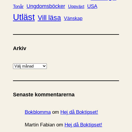
Ungdomsböcker
USA
Uppväxt
Tonår
Utläst
Vill läsa
Vänskap
Arkiv
A
r
k
i
Senaste kommentarerna
v
Bokblomma
om
Hej då Boktipset!
Martin Fabian
om
Hej då Boktipset!