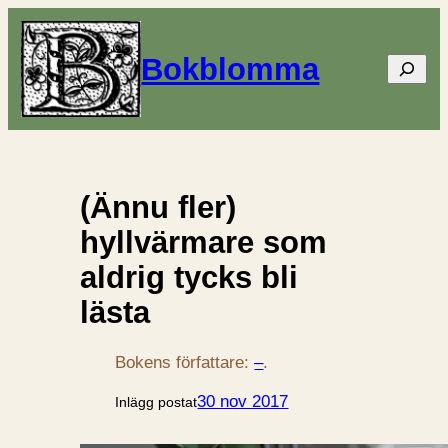
Bokblomma
Sök
(Ännu fler)
hyllvärmare som
aldrig tycks bli
lästa
Bokens författare:
–
.
30 nov 2017
Inlägg postat