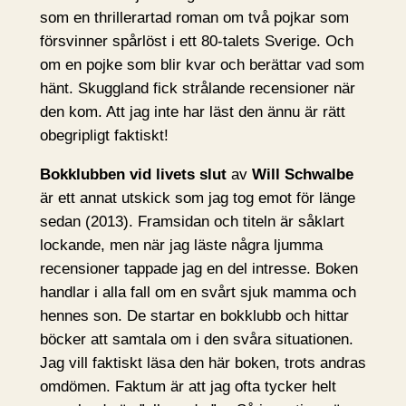
som en thrillerartad roman om två pojkar som
försvinner spårlöst i ett 80-talets Sverige. Och
om en pojke som blir kvar och berättar vad som
hänt. Skuggland fick strålande recensioner när
den kom. Att jag inte har läst den ännu är rätt
obegripligt faktiskt!
Bokklubben vid livets slut
av
Will Schwalbe
är ett annat utskick som jag tog emot för länge
sedan (2013). Framsidan och titeln är såklart
lockande, men när jag läste några ljumma
recensioner tappade jag en del intresse. Boken
handlar i alla fall om en svårt sjuk mamma och
hennes son. De startar en bokklubb och hittar
böcker att samtala om i den svåra situationen.
Jag vill faktiskt läsa den här boken, trots andras
omdömen. Faktum är att jag ofta tycker helt