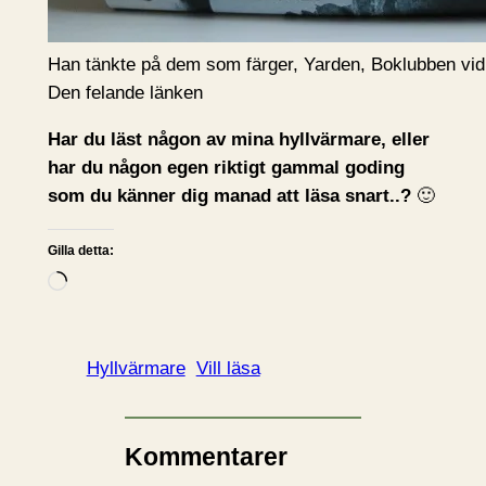
Han tänkte på dem som färger, Yarden, Boklubben vid 
Den felande länken
Har du läst någon av mina hyllvärmare, eller
har du någon egen riktigt gammal goding
som du känner dig manad att läsa snart..?
🙂
Gilla detta:
L
a
d
d
Hyllvärmare
Vill läsa
a
r
i
Kommentarer
n