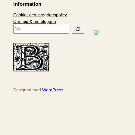
Information
Cookie- och integritetspolicy
Om mig & om bloggen
S
ö
k
Designad med
WordPress