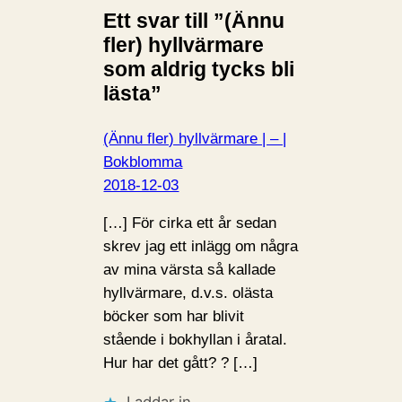
Ett svar till ”(Ännu
…
fler) hyllvärmare
som aldrig tycks bli
lästa”
(Ännu fler) hyllvärmare | – |
Bokblomma
2018-12-03
[…] För cirka ett år sedan
skrev jag ett inlägg om några
av mina värsta så kallade
hyllvärmare, d.v.s. olästa
böcker som har blivit
stående i bokhyllan i åratal.
Hur har det gått? ? […]