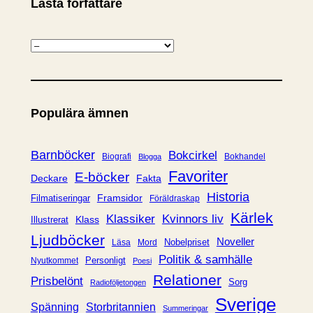
Lästa författare
K
a
t
e
Populära ämnen
g
o
r
Barnböcker
Bokcirkel
Biografi
Bokhandel
Blogga
i
Favoriter
E-böcker
Deckare
Fakta
e
Historia
Framsidor
Filmatiseringar
Föräldraskap
r
Kärlek
Klassiker
Kvinnors liv
Klass
Illustrerat
Ljudböcker
Noveller
Nobelpriset
Läsa
Mord
Politik & samhälle
Personligt
Nyutkommet
Poesi
Relationer
Prisbelönt
Sorg
Radioföljetongen
Sverige
Spänning
Storbritannien
Summeringar