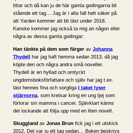
titlar och då kan ju de här gamla godingarna bli
stående ett tag… Jag är i alla fall helt säker på
att Yarden kommer att bli läst under 2018.
Kanske kommer jag också ta mig an någon eller
några av dessa gamla godingar:
Han tänkte på dem som färger
av
Johanna
Thydell
har jag haft hemma sedan 2013, då jag
köpte den och några andra små noveller.
Thydell är en hyllad och omtyckt
ungdomsboksförfattare och själv har jag t.ex.
läst hennes fina och sorgliga
I taket lyser
stjärnorna
, som kretsar kring en ung tjej som
förlorar sin mamma i cancer. Självklart känns
det lockande att följa upp med en liten novell.
Skuggland
av
Jonas Brun
fick jag i ett utskick
2012. Det var ju ett tag sedan… Boken beskrivs