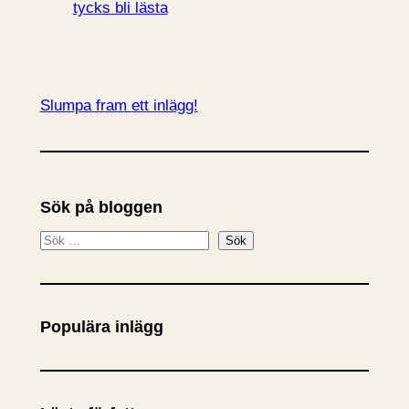
tycks bli lästa
Slumpa fram ett inlägg!
Sök på bloggen
S
Sök
ö
k
Populära inlägg