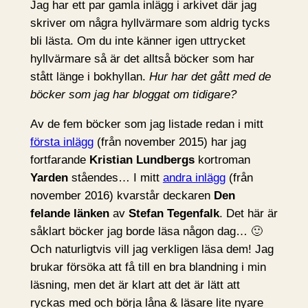
Jag har ett par gamla inlägg i arkivet där jag
skriver om några hyllvärmare som aldrig tycks
bli lästa. Om du inte känner igen uttrycket
hyllvärmare så är det alltså böcker som har
stått länge i bokhyllan.
Hur har det gått med de
böcker som jag har bloggat om tidigare?
Av de fem böcker som jag listade redan i mitt
första inlägg
(från november 2015) har jag
fortfarande
Kristian Lundbergs
kortroman
Yarden
ståendes… I mitt
andra inlägg
(från
november 2016) kvarstår deckaren
Den
felande länken
av
Stefan Tegenfalk
. Det här är
såklart böcker jag borde läsa någon dag… 🙂
Och naturligtvis vill jag verkligen läsa dem! Jag
brukar försöka att få till en bra blandning i min
läsning, men det är klart att det är lätt att
ryckas med och börja låna & läsare lite nyare