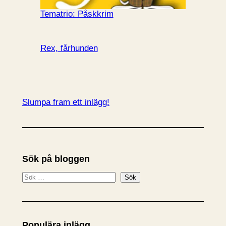
Tematrio: Påskkrim
Rex, fårhunden
Slumpa fram ett inlägg!
Sök på bloggen
S
Sök
ö
k
Populära inlägg