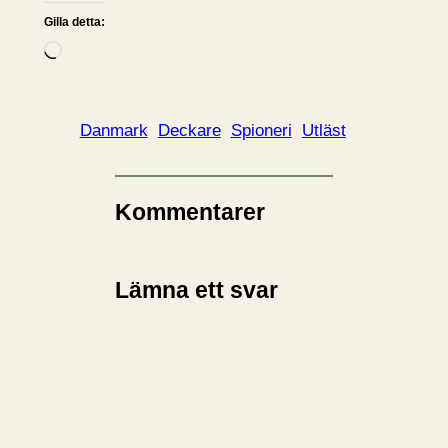
Gilla detta:
L
a
d
d
Danmark
Deckare
Spioneri
Utläst
a
r
i
Kommentarer
n
…
Lämna ett svar