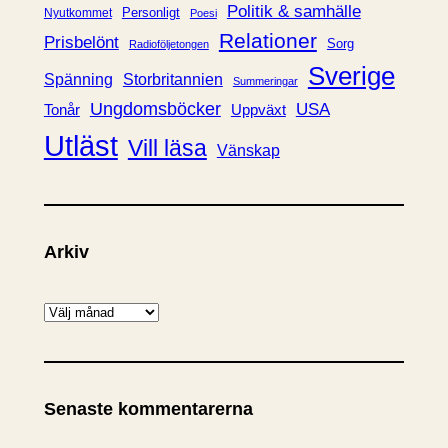
Politik & samhälle
Personligt
Nyutkommet
Poesi
Relationer
Prisbelönt
Sorg
Radioföljetongen
Sverige
Spänning
Storbritannien
Summeringar
Ungdomsböcker
USA
Uppväxt
Tonår
Utläst
Vill läsa
Vänskap
Arkiv
A
r
k
i
Senaste kommentarerna
v