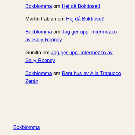
Bokblomma
om
Hej då Boktipset!
Martin Fabian
om
Hej då Boktipset!
Bokblomma
om
Jag ger upp: Intermezzo
av Sally Rooney
Gunilla
om
Jag ger upp: Intermezzo av
Sally Rooney
Bokblomma
om
Rent hus av Alia Trabucco
Zerán
Bokblomma