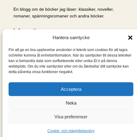
En blogg om de böcker jag läser: klassiker, noveller,
romaner, spänningsromaner och andra böcker.
Information
Hantera samtycke
Cookie- och integritetspolicy
Om mig & om bloggen
För att ge en bra upplevelse använder vi teknik som cookies för att lagra
S
och/eller komma åt enhetsinformation. När du samtycker till dessa tekniker
kan vi behandla data som surfbeteende eller unika ID:n på denna
ö
webbplats. Om du inte samtycker eller om du återkallar ditt samtycke kan
k
detta påverka vissa funktioner negativt.
Acceptera
Neka
Visa preferenser
Designad med
WordPress
Cookie- och integritetspolicy