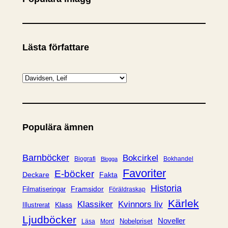
Lästa författare
K
a
t
e
Populära ämnen
g
o
r
Barnböcker
Bokcirkel
Biografi
Bokhandel
Blogga
i
Favoriter
E-böcker
Deckare
Fakta
e
Historia
Framsidor
Filmatiseringar
Föräldraskap
r
Kärlek
Klassiker
Kvinnors liv
Klass
Illustrerat
Ljudböcker
Noveller
Nobelpriset
Läsa
Mord