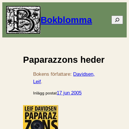
Bokblomma
Sök
Paparazzons heder
Bokens författare:
Davidsen,
Leif
.
17 jun 2005
Inlägg postat