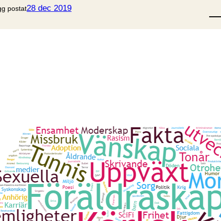
ö
28 dec 2019
gg postat
k
P
Lä
K
a
t
e
P
g
o
r
Ba
i