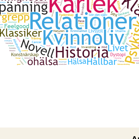
Bok
e
Fa
r
Förä
Kla
Lj
Nov
Pol
Radi
Sp
S
Upp
Vä