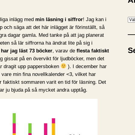
A
A
årliga inlägg med
min läsning i siffror
! Jag kan i
r
 och säga att det här inlägget är förinställt, så
k
ågra dagar gamla. Med tanke på att jag planerat
i
eten så lär siffrorna ha ändrat lite på sig i
S
v
har jag läst 73 böcker
, varav de
flesta faktiskt
g gissat på en övervikt för ljudböcker, men det
ar dragit upp pappersboken
). I december har
k vare min fina novellkalender <3, vilket har
 faktiskt sommaren varit en tid för läsning. Det
ar ju bjuda på så mycket andra upptåg.