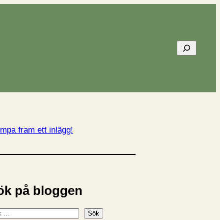
Sök
mpa fram ett inlägg!
ök på bloggen
Sök