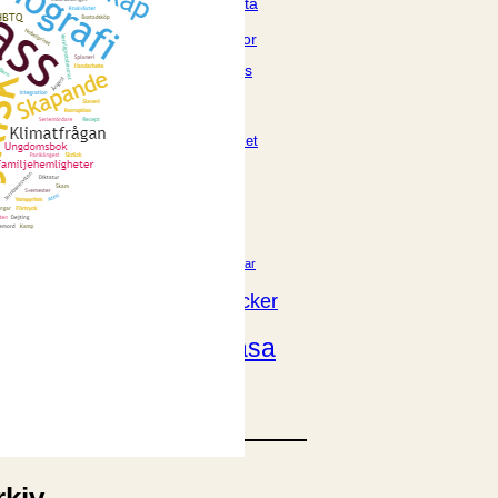
E-böcker
Deckare
Fakta
handel
voriter
Framsidor
Filmatiseringar
Historia
Klass
ldraskap
Illustrerat
Kärlek
ssiker
Kvinnors liv
udböcker
Nobelpriset
Läsa
Mord
eller
Personligt
Nyutkommet
Poesi
itik & samhälle
Prisbelönt
Relationer
Sorg
oföljetongen
änning
Storbritannien
Summeringar
verige
Ungdomsböcker
Tonår
Utläst
Vill läsa
USA
växt
nskap