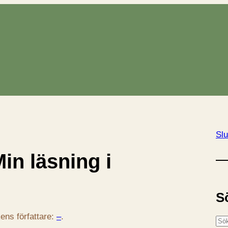
Slu
in läsning i
S
ens författare:
–
.
S