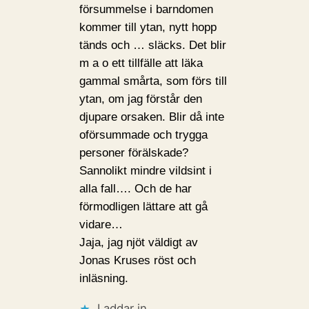
försummelse i barndomen
kommer till ytan, nytt hopp
tänds och … släcks. Det blir
m a o ett tillfälle att läka
gammal smårta, som förs till
ytan, om jag förstår den
djupare orsaken. Blir då inte
oförsummade och trygga
personer förälskade?
Sannolikt mindre vildsint i
alla fall…. Och de har
förmodligen lättare att gå
vidare…
Jaja, jag njöt väldigt av
Jonas Kruses röst och
inläsning.
Laddar in …