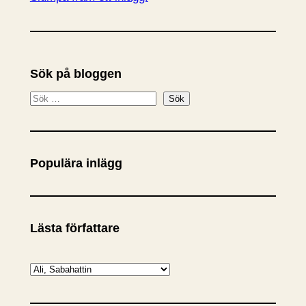
Sök på bloggen
S
Sök
ö
k
Populära inlägg
Lästa författare
K
a
t