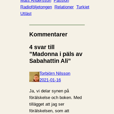
a
Mats Andersson
Passion
r
Radioföljetongen
Relationer
Turkiet
i
Utläst
n
…
Kommentarer
4 svar till
”Madonna i päls av
Sabahattin Ali”
Torbjörn Nilsson
2021-01-16
Ja, vi delar synen på
förälskelse och boken. Med
tillägget att jag ser
förälskelsen, som att