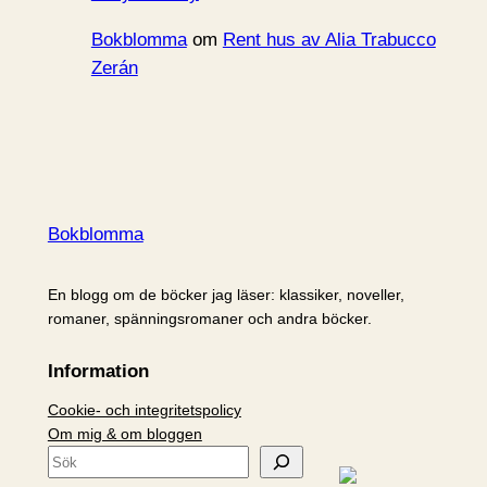
Bokblomma
om
Rent hus av Alia Trabucco
Zerán
Bokblomma
En blogg om de böcker jag läser: klassiker, noveller,
romaner, spänningsromaner och andra böcker.
Information
Cookie- och integritetspolicy
Om mig & om bloggen
S
ö