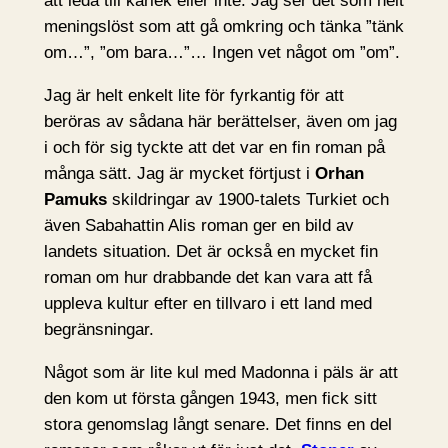
att leda till kärlek eller inte. Jag ser det som helt
meningslöst som att gå omkring och tänka ”tänk
om…”, ”om bara…”… Ingen vet något om ”om”.
Jag är helt enkelt lite för fyrkantig för att
beröras av sådana här berättelser, även om jag
i och för sig tyckte att det var en fin roman på
många sätt. Jag är mycket förtjust i
Orhan
Pamuks
skildringar av 1900-talets Turkiet och
även Sabahattin Alis roman ger en bild av
landets situation. Det är också en mycket fin
roman om hur drabbande det kan vara att få
uppleva kultur efter en tillvaro i ett land med
begränsningar.
Något som är lite kul med Madonna i päls är att
den kom ut första gången 1943, men fick sitt
stora genomslag långt senare. Det finns en del