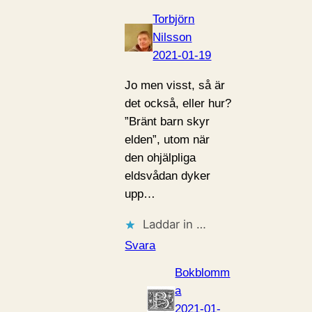
Torbjörn
Nilsson
2021-01-19
Jo men visst, så är
det också, eller hur?
”Bränt barn skyr
elden”, utom när
den ohjälpliga
eldsvådan dyker
upp…
Laddar in …
Svara
Bokblomm
a
2021-01-