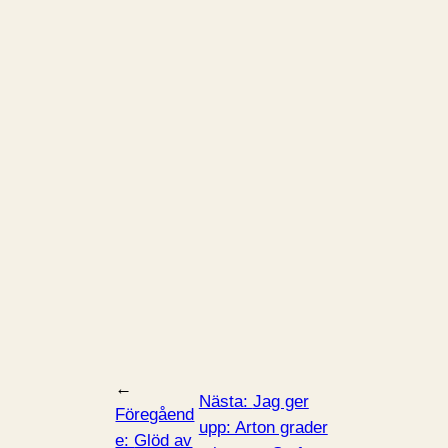
←
Nästa:
Jag ger
Föregåend
upp: Arton grader
e:
Glöd av