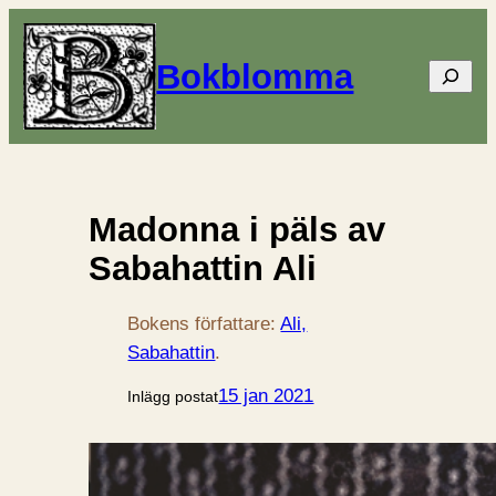
Bokblomma
Sök
Madonna i päls av
Sabahattin Ali
Bokens författare:
Ali,
Sabahattin
.
15 jan 2021
Inlägg postat