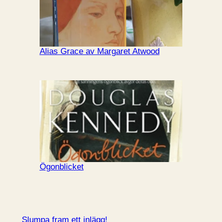
Alias Grace av Margaret Atwood
Ögonblicket
Slumpa fram ett inlägg!