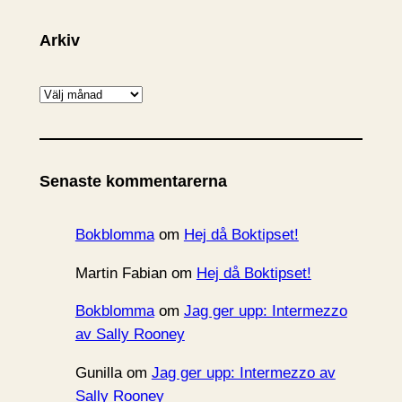
Arkiv
A
r
k
i
Senaste kommentarerna
v
Bokblomma
om
Hej då Boktipset!
Martin Fabian
om
Hej då Boktipset!
Bokblomma
om
Jag ger upp: Intermezzo
av Sally Rooney
Gunilla
om
Jag ger upp: Intermezzo av
Sally Rooney