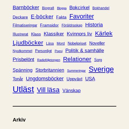
r
Barnböcker
Bokcirkel
Biografi
Bokhandel
Blogga
i
Favoriter
E-böcker
Deckare
Fakta
e
Historia
Framsidor
Filmatiseringar
Föräldraskap
r
Kärlek
Klassiker
Kvinnors liv
Klass
Illustrerat
Ljudböcker
Noveller
Nobelpriset
Läsa
Mord
Politik & samhälle
Personligt
Nyutkommet
Poesi
Relationer
Prisbelönt
Sorg
Radioföljetongen
Sverige
Spänning
Storbritannien
Summeringar
Ungdomsböcker
USA
Uppväxt
Tonår
Utläst
Vill läsa
Vänskap
Arkiv