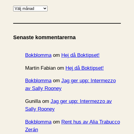
A
r
k
i
Senaste kommentarerna
v
Bokblomma
om
Hej då Boktipset!
Martin Fabian
om
Hej då Boktipset!
Bokblomma
om
Jag ger upp: Intermezzo
av Sally Rooney
Gunilla
om
Jag ger upp: Intermezzo av
Sally Rooney
Bokblomma
om
Rent hus av Alia Trabucco
Zerán