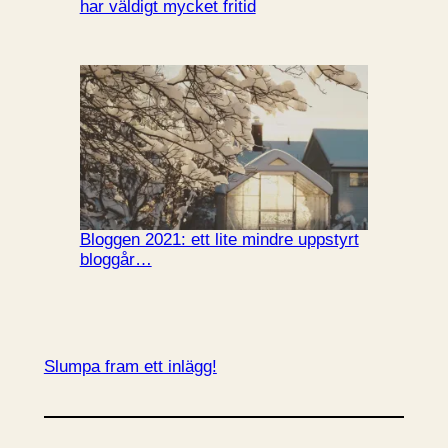
har väldigt mycket fritid
Bloggen 2021: ett lite mindre uppstyrt
bloggår…
Slumpa fram ett inlägg!