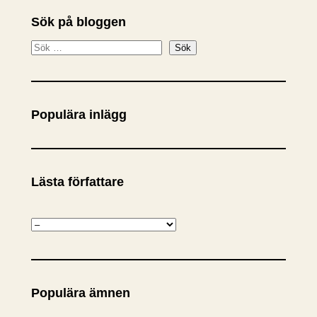
Sök på bloggen
S
Sök
ö
k
Populära inlägg
Lästa författare
K
a
t
e
Populära ämnen
g
o