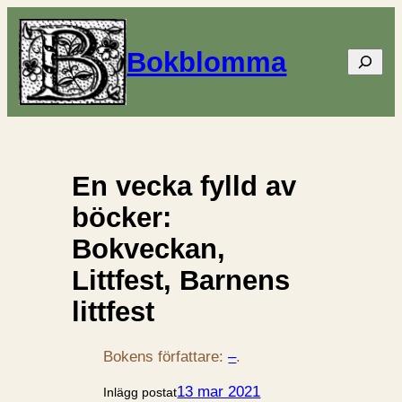
Bokblomma
Sök
En vecka fylld av
böcker:
Bokveckan,
Littfest, Barnens
littfest
Bokens författare:
–
.
13 mar 2021
Inlägg postat