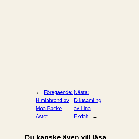
←
Föregående:
Nästa:
Himlabrand av
Diktsamling
Moa Backe
av Lina
Åstot
Ekdahl
→
Du kanske även vill läsa...