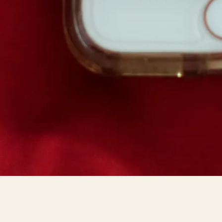
Bokblomma
om
Rent hus av Alia
Trabucco Zerán