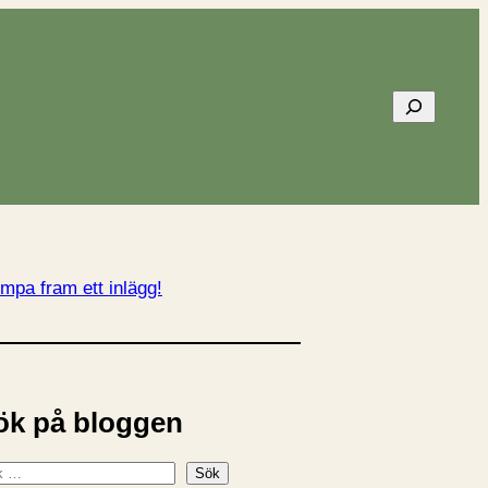
Sök
mpa fram ett inlägg!
ök på bloggen
Sök