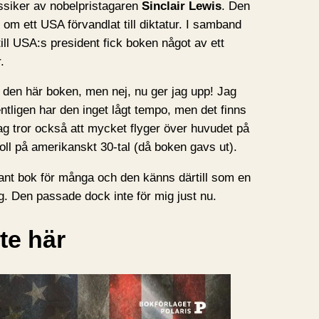
ssiker av nobelpristagaren
Sinclair Lewis
. Den
om ett USA förvandlat till diktatur. I samband
till USA:s president fick boken något av ett
.
 den här boken, men nej, nu ger jag upp! Jag
ntligen har den inget lågt tempo, men det finns
g tror också att mycket flyger över huvudet på
koll på amerikanskt 30-tal (då boken gavs ut).
sant bok för många och den känns därtill som en
. Den passade dock inte för mig just nu.
te här