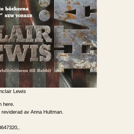
nclair Lewis
n here.
 reviderad av Anna Hultman.
647320,.