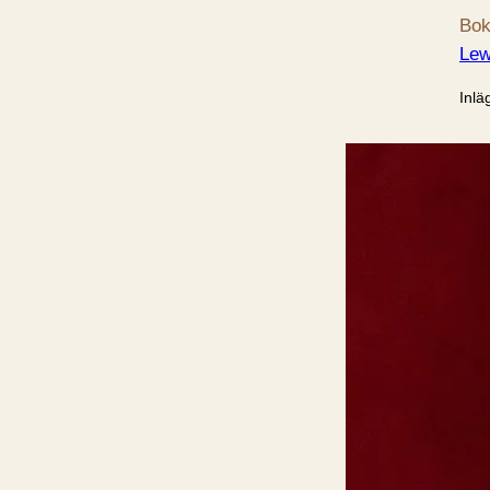
Bok
Lew
Inlä