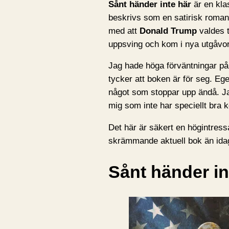
Sånt händer inte här
är en kla
beskrivs som en satirisk roman 
med att
Donald Trump
valdes 
uppsving och kom i nya utgåvor
Jag hade höga förväntningar på
tycker att boken är för seg. Ege
något som stoppar upp ändå. Ja
mig som inte har speciellt bra 
Det här är säkert en högintres
skrämmande aktuell bok än idag
Sånt händer in