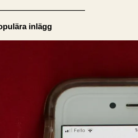
opulära inlägg
sta författare
opulära ämnen
rnböcker
Bokcirkel
Biografi
Blogga