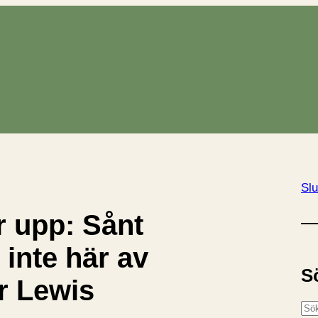
Slu
r upp: Sånt
 inte här av
S
ir Lewis
S