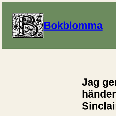
Bokblomma
Jag ge
händer
Sincla