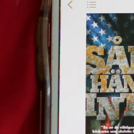
E-böcker
Deckare
Fakta
handel
voriter
Framsidor
Filmatiseringar
Historia
Klass
ldraskap
Illustrerat
Kärlek
ssiker
Kvinnors liv
udböcker
Nobelpriset
Läsa
Mord
eller
Personligt
Nyutkommet
Poesi
itik & samhälle
Prisbelönt
Relationer
Sorg
oföljetongen
änning
Storbritannien
Summeringar
verige
Ungdomsböcker
Tonår
Utläst
Vill läsa
USA
växt
nskap