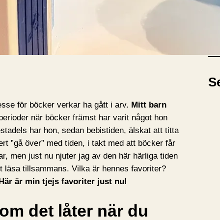
A
A
r
k
i
S
v
resse för böcker verkar ha gått i arv.
Mitt barn
 perioder när böcker främst har varit något hon
tadels har hon, sedan bebistiden, älskat att titta
rt ”gå över” med tiden, i takt med att böcker får
 men just nu njuter jag av den här härliga tiden
t läsa tillsammans. Vilka är hennes favoriter?
Här är min tjejs favoriter just nu!
om det låter när du