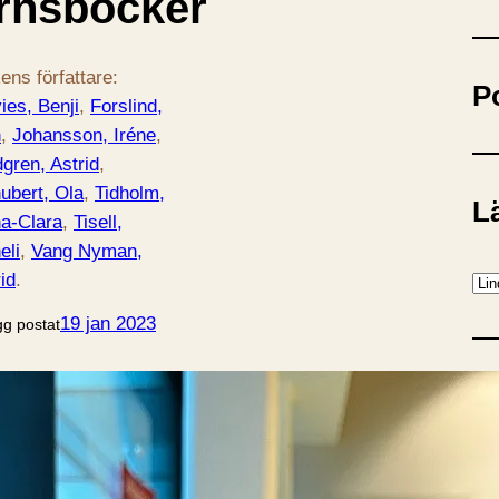
rnsböcker
ö
k
ens författare:
P
ies, Benji
, 
Forslind,
n
, 
Johansson, Iréne
, 
dgren, Astrid
, 
ubert, Ola
, 
Tidholm,
Lä
a-Clara
, 
Tisell,
eli
, 
Vang Nyman,
id
.
K
a
19 jan 2023
gg postat
t
e
P
g
o
r
Ba
i