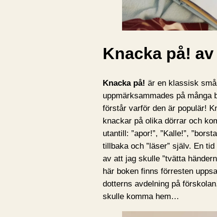
Knacka på! av
Knacka på!
är en klassisk småb
uppmärksammades på många bibl
förstår varför den är populär!
knackar på olika dörrar och k
utantill: ”apor!”, ”Kalle!”, ”bor
tillbaka och ”läser” själv. En ti
av att jag skulle ”tvätta händer
här boken finns förresten upps
dotterns avdelning på förskolan
skulle komma hem…