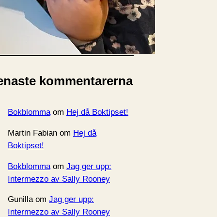
rkiv
enaste kommentarerna
Bokblomma
om
Hej då Boktipset!
Martin Fabian
om
Hej då
Boktipset!
Bokblomma
om
Jag ger upp:
Intermezzo av Sally Rooney
Gunilla
om
Jag ger upp:
Intermezzo av Sally Rooney