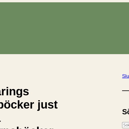
Slu
årings
böcker just
S
a
S