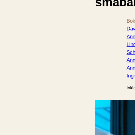
småba
Bok
Dav
An
Lin
Sch
Ann
Ann
Ingr
Inlä