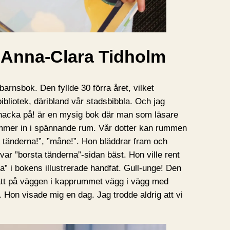
 Anna-Clara Tidholm
arnsbok. Den fyllde 30 förra året, vilket
iotek, däribland vår stadsbibbla. Och jag
 Knacka på! är en mysig bok där man som läsare
ommer in i spännande rum. Vår dotter kan rummen
sta tänderna!”, ”måne!”. Hon bläddrar fram och
d var ”borsta tänderna”-sidan bäst. Hon ville rent
na” i bokens illustrerade handfat. Gull-unge! Den
att på väggen i kapprummet vägg i vägg med
. Hon visade mig en dag. Jag trodde aldrig att vi