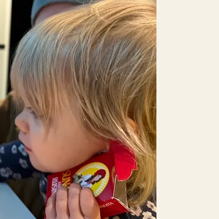
E-böcker
Deckare
Fakta
handel
voriter
Framsidor
Filmatiseringar
Historia
Klass
ldraskap
Illustrerat
Kärlek
ssiker
Kvinnors liv
udböcker
Nobelpriset
Läsa
Mord
eller
Personligt
Nyutkommet
Poesi
itik & samhälle
Prisbelönt
Relationer
Sorg
oföljetongen
änning
Storbritannien
Summeringar
verige
Ungdomsböcker
Tonår
Utläst
Vill läsa
USA
växt
nskap