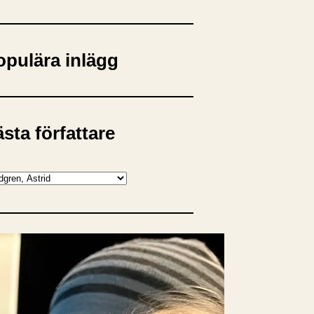
opulära inlägg
sta författare
opulära ämnen
rnböcker
Bokcirkel
Biografi
Blogga