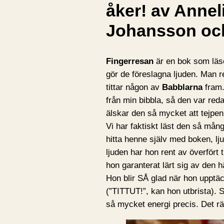
åker! av Anneli
Johansson och
Fingerresan
är en bok som läse
gör de föreslagna ljuden. Man r
tittar någon av
Babblarna
fram.
från min bibbla, så den var reda
älskar den så mycket att tejpe
Vi har faktiskt läst den så mång
hitta henne själv med boken, ljud
ljuden har hon rent av överfört 
hon garanterat lärt sig av den h
Hon blir SÅ glad när hon upptäc
(”TITTUT!”, kan hon utbrista). 
så mycket energi precis. Det rä