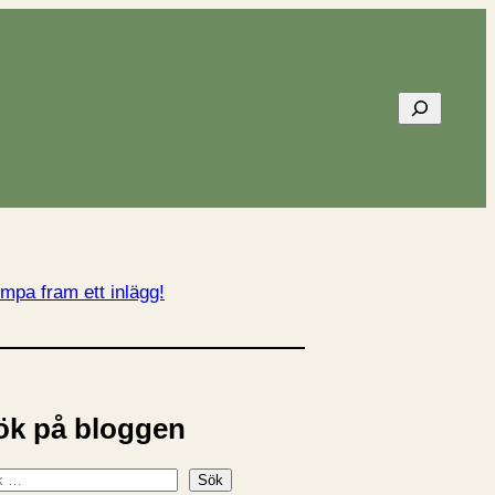
Sök
mpa fram ett inlägg!
ök på bloggen
Sök