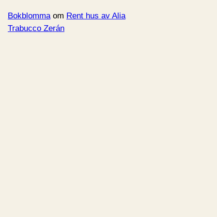
Bokblomma
om
Rent hus av Alia
Trabucco Zerán