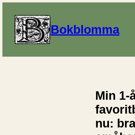
Bokblomma
Min 1-
favorit
nu: br