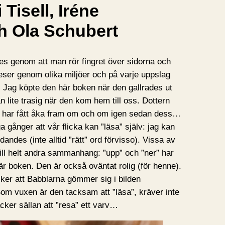
 Tisell, Iréne
 Ola Schubert
s genom att man rör fingret över sidorna och
eser genom olika miljöer och på varje uppslag
 Jag köpte den här boken när den gallrades ut
n lite trasig när den kom hem till oss. Dottern
n har fått åka fram om och om igen sedan dess…
a gånger att vår flicka kan ”läsa” själv: jag kan
andes (inte alltid ”rätt” ord förvisso). Vissa av
till helt andra sammanhang: ”upp” och ”ner” har
är boken. Den är också oväntat rolig (för henne).
ker att Babblarna gömmer sig i bilden
Som vuxen är den tacksam att ”läsa”, kräver inte
cker sällan att ”resa” ett varv…