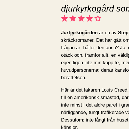
djurkyrkogård som
⭐
⭐
⭐
⭐
Betyg: 4 av 5.
Jurtjyrkogården
är en av
Step
skräckromaner. Det har gått om
frågan är: håller den ännu? Ja,
otäck och, framför allt, en väld
egentligen inte min kopp te, me
huvudpersonerna: deras känslor,
berättelsen.
Här är det läkaren Louis Creed,
till en amerikansk småstad, där d
inte minst i det äldre paret i g
närliggande, tungt trafikerade v
Dessutom: inte långt från huset
känslor.