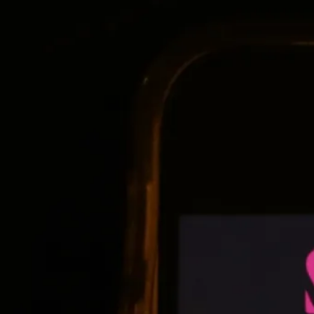
E-böcker
Deckare
Fakta
handel
voriter
Framsidor
Filmatiseringar
Historia
Klass
ldraskap
Illustrerat
Kärlek
ssiker
Kvinnors liv
udböcker
Nobelpriset
Läsa
Mord
eller
Personligt
Nyutkommet
Poesi
itik & samhälle
Prisbelönt
Relationer
Sorg
oföljetongen
änning
Storbritannien
Summeringar
verige
Ungdomsböcker
Tonår
Utläst
Vill läsa
USA
växt
nskap