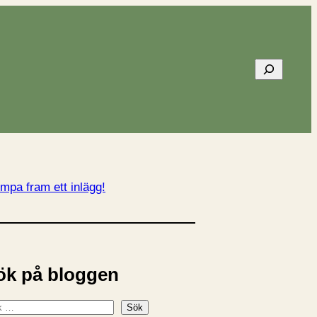
Sök
mpa fram ett inlägg!
ök på bloggen
Sök