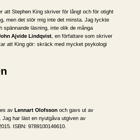
r att Stephen King skriver för långt och för otight
ng, men det stör mig inte det minsta. Jag tyckte
och spännande läsning, inte olik de många
John Ajvide Lindqvist
, en författare som skriver
ttar att King gör: skräck med mycket psykologi
en
tes av
Lennart Olofsson
och gavs ut av
. Jag har läst en nyutgåva utgiven av
g 2015. ISBN: 9789100146610.