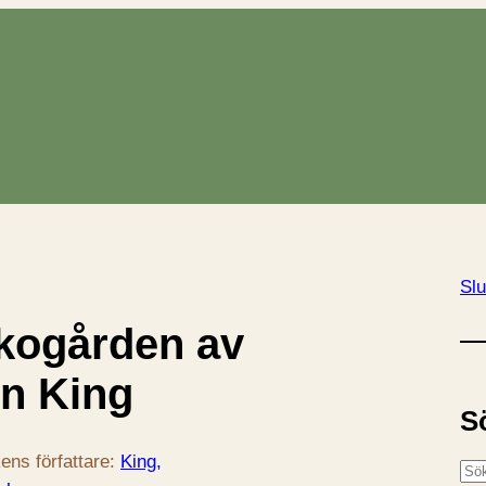
Slu
rkogården av
n King
S
ens författare:
King,
S