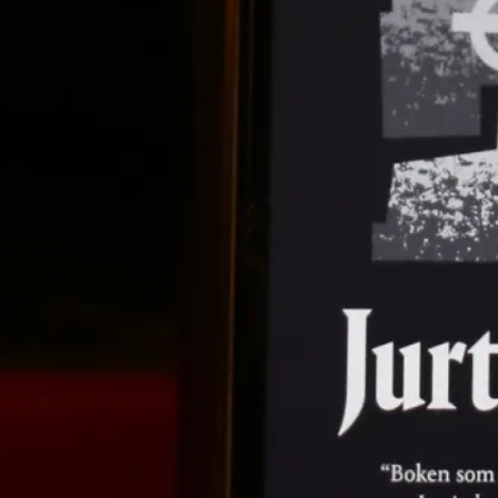
Bokblomma
om
Rent hus av Alia
Trabucco Zerán