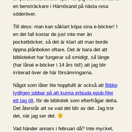
en bensträckare i Härnösand på nästa resa
söderöver.
Till dess: man kan såklart köpa sina e-böcker! I
en del fall kostar de just inte mer än
pocketböcker, så det är klart att man borde
öppna plånboken oftare. Det är bara det att
biblioteket har fungerar
så
smidigt,
så
länge
(har lånat e-böcker i 14 års tid!) att jag blir
irriterad över de här försämringarna.
Något som låter lite hoppfullt är också att
Biblio
tydligen jobbar på att kunna erbjuda epub-filer
ett tag till
, för de bibliotek som efterfrågar detta.
Det återstår att se vad det blir av det. Jag tror
det, när jag ser det.
Vad händer annars i februari då? Inte mycket,