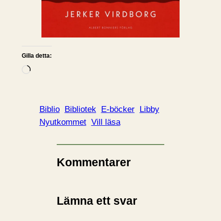
Gilla detta:
L
a
d
d
Biblio
Bibliotek
E-böcker
Libby
a
Nyutkommet
Vill läsa
r
i
n
Kommentarer
…
Lämna ett svar