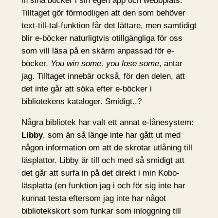
in sina böcker i sin egen app och webbplats.
Tilltaget gör förmodligen att den som behöver
text-till-tal-funktion får det lättare, men samtidigt
blir e-böcker naturligtvis otillgängliga för oss
som vill läsa på en skärm anpassad för e-
böcker.
You win some, you lose some
, antar
jag. Tilltaget innebär också, för den delen, att
det inte går att söka efter e-böcker i
bibliotekens kataloger. Smidigt..?
Några bibliotek har valt ett annat e-lånesystem:
Libby
, som än så länge inte har gått ut med
någon information om att de skrotar utlåning till
läsplattor. Libby är till och med så smidigt att
det går att surfa in på det direkt i min Kobo-
läsplatta (en funktion jag i och för sig inte har
kunnat testa eftersom jag inte har något
bibliotekskort som funkar som inloggning till