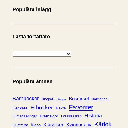
Populära inlägg
Lästa författare
K
a
t
e
Populära ämnen
g
o
r
Barnböcker
Bokcirkel
Biografi
Bokhandel
Blogga
i
Favoriter
E-böcker
Deckare
Fakta
e
Historia
Framsidor
Filmatiseringar
Föräldraskap
r
Kärlek
Klassiker
Kvinnors liv
Klass
Illustrerat