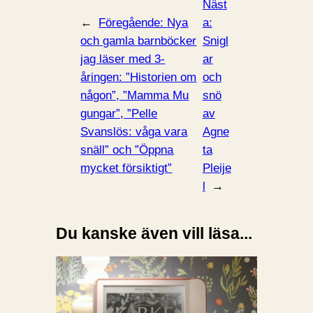
Näst
←
Föregående:
Nya
a:
och gamla barnböcker
Snigl
jag läser med 3-
ar
åringen: ”Historien om
och
någon”, ”Mamma Mu
snö
gungar”, ”Pelle
av
Svanslös: våga vara
Agne
snäll” och ”Öppna
ta
mycket försiktigt”
Pleije
l
→
Du kanske även vill läsa...