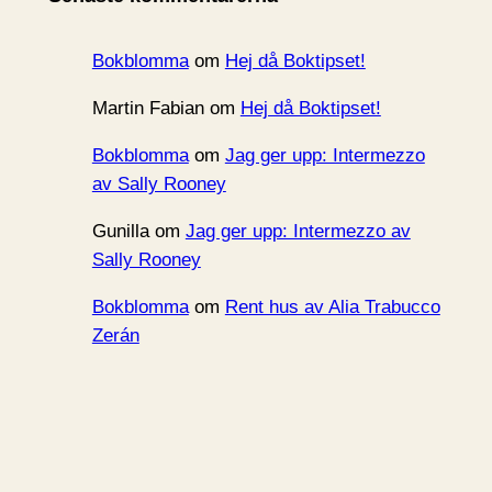
v
Bokblomma
om
Hej då Boktipset!
Martin Fabian
om
Hej då Boktipset!
Bokblomma
om
Jag ger upp: Intermezzo
av Sally Rooney
Gunilla
om
Jag ger upp: Intermezzo av
Sally Rooney
Bokblomma
om
Rent hus av Alia Trabucco
Zerán