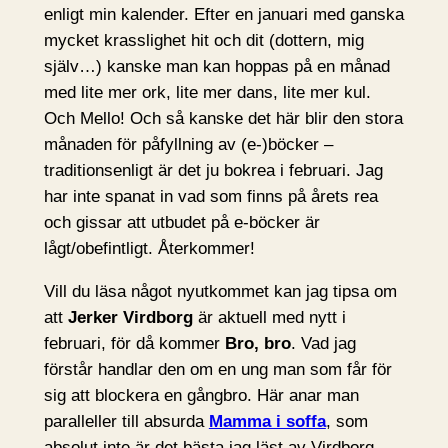
enligt min kalender. Efter en januari med ganska
mycket krasslighet hit och dit (dottern, mig
själv…) kanske man kan hoppas på en månad
med lite mer ork, lite mer dans, lite mer kul.
Och Mello! Och så kanske det här blir den stora
månaden för påfyllning av (e-)böcker –
traditionsenligt är det ju bokrea i februari. Jag
har inte spanat in vad som finns på årets rea
och gissar att utbudet på e-böcker är
lågt/obefintligt. Återkommer!
Vill du läsa något nyutkommet kan jag tipsa om
att
Jerker Virdborg
är aktuell med nytt i
februari, för då kommer
Bro, bro
. Vad jag
förstår handlar den om en ung man som får för
sig att blockera en gångbro. Här anar man
paralleller till absurda
Mamma i soffa
, som
absolut inte är det bästa jag läst av Virdborg,