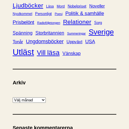
Ljudböcker
Noveller
Nobelpriset
Läsa
Mord
Politik & samhälle
Personligt
Nyutkommet
Poesi
Relationer
Prisbelönt
Sorg
Radioföljetongen
Sverige
Spänning
Storbritannien
Summeringar
Ungdomsböcker
USA
Uppväxt
Tonår
Utläst
Vill läsa
Vänskap
Arkiv
A
r
k
i
Senaste kommentarerna