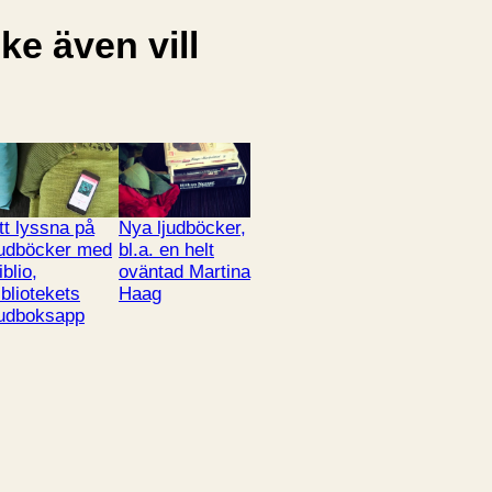
e även vill
tt lyssna på
Nya ljudböcker,
judböcker med
bl.a. en helt
iblio,
oväntad Martina
ibliotekets
Haag
judboksapp