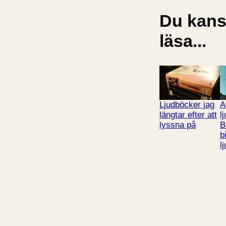
Du kansk
läsa...
Ljudböcker jag
A
längtar efter att
l
lyssna på
B
b
l