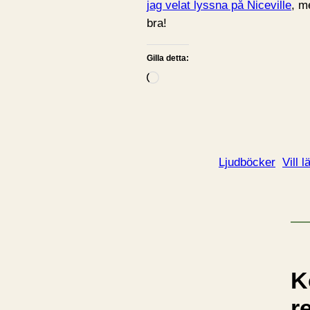
jag velat lyssna på Niceville
, m
bra!
Gilla detta:
L
a
d
d
a
Ljudböcker
Vill l
r
i
n
…
K
r