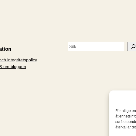
S
ation
ö
ch integritetspolicy
k
& om bloggen
För att ge e
åt enhetsinf
surfbeteende
återkallar d