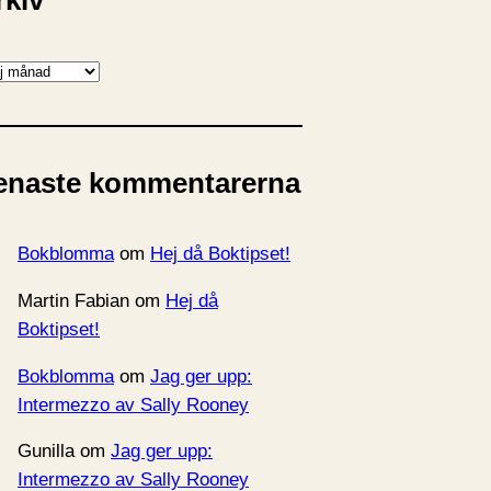
rkiv
enaste kommentarerna
Bokblomma
om
Hej då Boktipset!
Martin Fabian
om
Hej då
Boktipset!
Bokblomma
om
Jag ger upp:
Intermezzo av Sally Rooney
Gunilla
om
Jag ger upp:
Intermezzo av Sally Rooney