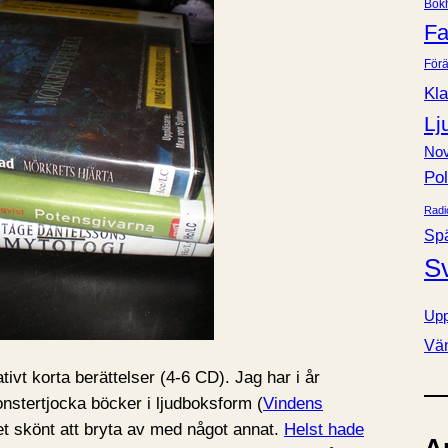
Bok
e
Fa
r
Förä
Kla
Lj
Nov
Pol
Radi
Sp
S
Upp
Vä
tivt korta berättelser (4-6 CD). Jag har i år
nstertjocka böcker i ljudboksform (
Vindens
t skönt att bryta av med något annat.
Helst hade