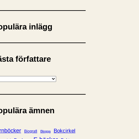
opulära inlägg
sta författare
opulära ämnen
rnböcker
Bokcirkel
Biografi
Blogga