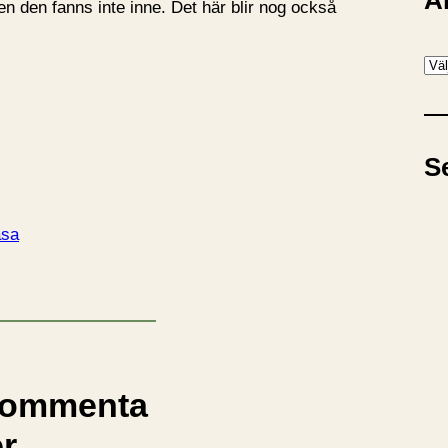
A
en den fanns inte inne. Det här blir nog också
A
r
k
i
S
v
äsa
ommenta
er