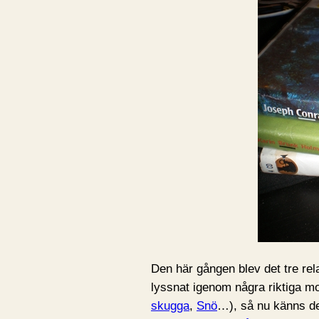
Den här gången blev det tre rela
lyssnat igenom några riktiga mo
skugga
,
Snö
…), så nu känns de