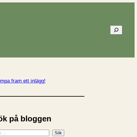
Sök
mpa fram ett inlägg!
ök på bloggen
Sök