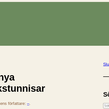
Slu
nya
kstunnisar
S
ens författare:
–
.
S