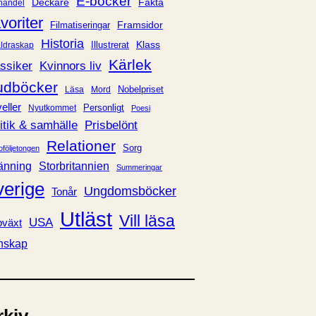
E-böcker
Deckare
Fakta
handel
voriter
Framsidor
Filmatiseringar
Historia
Klass
ldraskap
Illustrerat
Kärlek
ssiker
Kvinnors liv
udböcker
Nobelpriset
Läsa
Mord
eller
Personligt
Nyutkommet
Poesi
itik & samhälle
Prisbelönt
Relationer
Sorg
oföljetongen
änning
Storbritannien
Summeringar
verige
Ungdomsböcker
Tonår
Utläst
Vill läsa
USA
växt
nskap