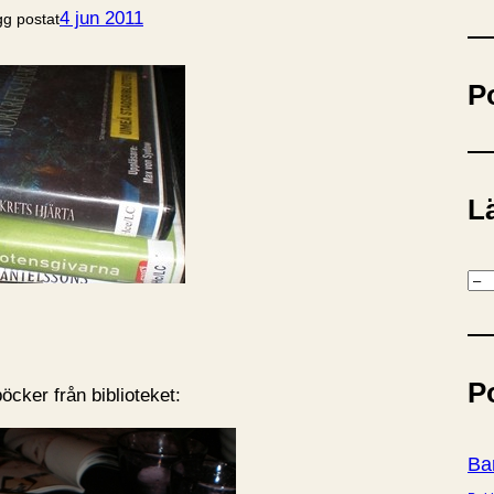
ö
4 jun 2011
gg postat
k
P
Lä
K
a
t
e
P
g
öcker från biblioteket:
o
r
Ba
i