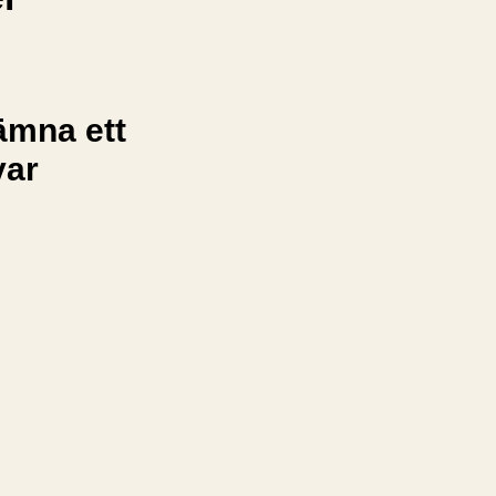
ämna ett
var