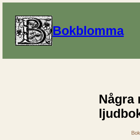
Bokblomma
Några 
ljudbo
Bok