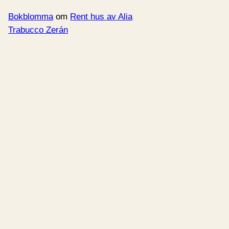
Bokblomma
om
Rent hus av Alia
Trabucco Zerán