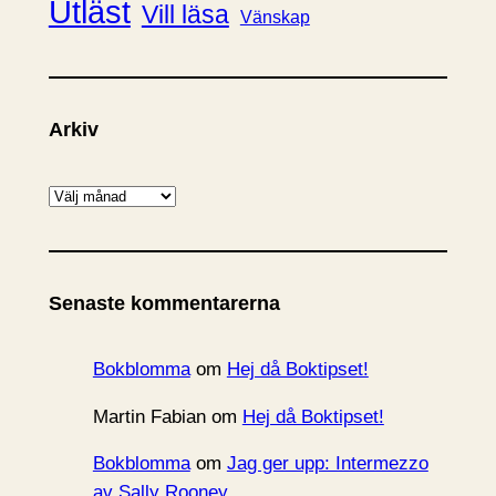
Utläst
Vill läsa
Vänskap
Arkiv
A
r
k
i
Senaste kommentarerna
v
Bokblomma
om
Hej då Boktipset!
Martin Fabian
om
Hej då Boktipset!
Bokblomma
om
Jag ger upp: Intermezzo
av Sally Rooney