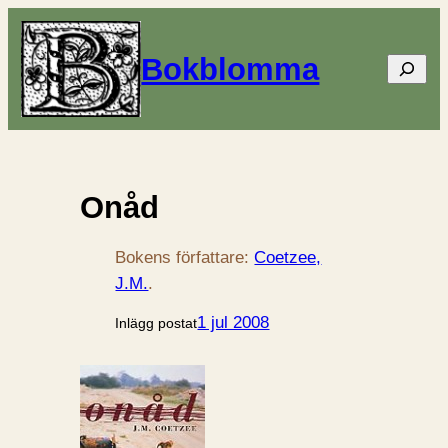
Bokblomma
Sök
Onåd
Bokens författare:
Coetzee,
J.M.
.
1 jul 2008
Inlägg postat