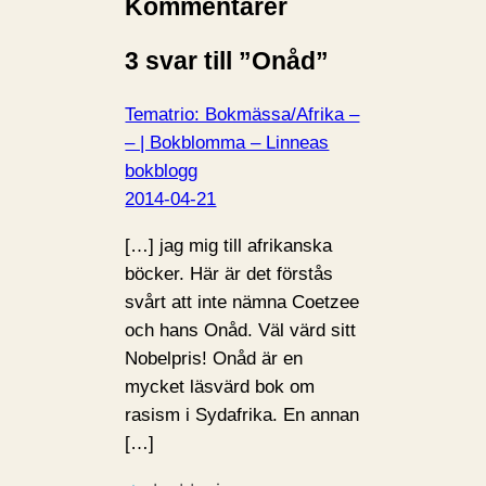
i
Kommentarer
n
3 svar till ”Onåd”
…
Tematrio: Bokmässa/Afrika –
– | Bokblomma – Linneas
bokblogg
2014-04-21
[…] jag mig till afrikanska
böcker. Här är det förstås
svårt att inte nämna Coetzee
och hans Onåd. Väl värd sitt
Nobelpris! Onåd är en
mycket läsvärd bok om
rasism i Sydafrika. En annan
[…]