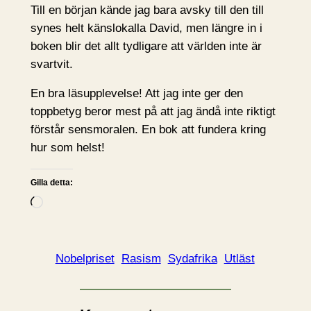
Till en början kände jag bara avsky till den till
synes helt känslokalla David, men längre in i
boken blir det allt tydligare att världen inte är
svartvit.
En bra läsupplevelse! Att jag inte ger den
toppbetyg beror mest på att jag ändå inte riktigt
förstår sensmoralen. En bok att fundera kring
hur som helst!
Gilla detta:
L
a
d
d
Nobelpriset
Rasism
Sydafrika
Utläst
a
r