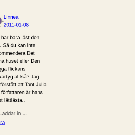
Linnea
2011-01-08
 har bara läst den
.. Så du kan inte
ommendera Det
na huset eller Den
gga flickans
kartyg alltså? Jag
förstått att Tant Julia
 författaren är hans
 lättlästa..
Laddar in …
ra