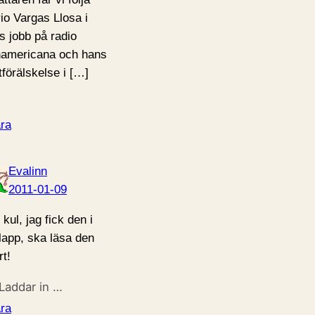
io Vargas Llosa i
s jobb på radio
americana och hans
tförälskelse i […]
ra
Evalinn
2011-01-09
kul, jag fick den i
klapp, ska läsa den
rt!
Laddar in …
ra