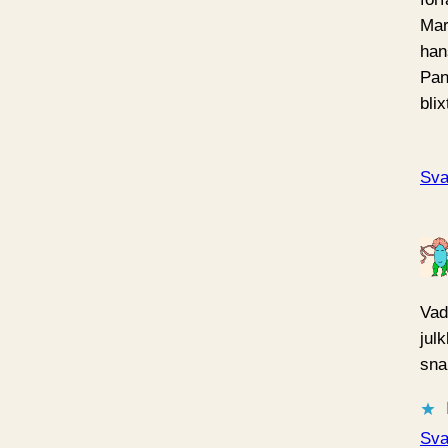
Mar
han
Pan
blix
Sva
Vad 
jul
sna
Sva