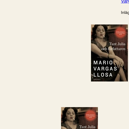
Var
Inlä