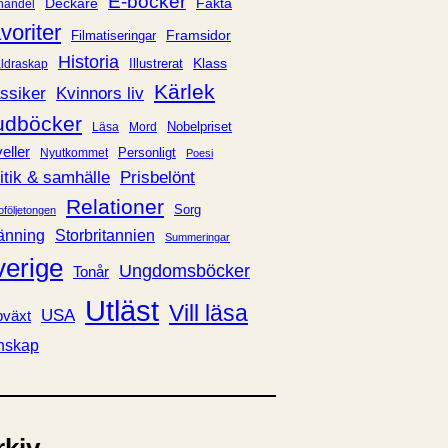
E-böcker
Deckare
Fakta
handel
voriter
Framsidor
Filmatiseringar
Historia
Klass
ldraskap
Illustrerat
Kärlek
ssiker
Kvinnors liv
udböcker
Nobelpriset
Läsa
Mord
eller
Personligt
Nyutkommet
Poesi
itik & samhälle
Prisbelönt
Relationer
Sorg
oföljetongen
änning
Storbritannien
Summeringar
verige
Ungdomsböcker
Tonår
Utläst
Vill läsa
USA
växt
nskap