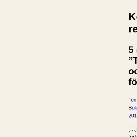
K
r
5 
”T
o
fö
Tema
Bo
201
[…]
förf