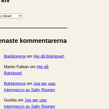
rkiv
enaste kommentarerna
Bokblomma
om
Hej då Boktipset!
Martin Fabian
om
Hej då
Boktipset!
Bokblomma
om
Jag ger upp:
Intermezzo av Sally Rooney
Gunilla
om
Jag ger upp:
Intermezzo av Sally Rooney