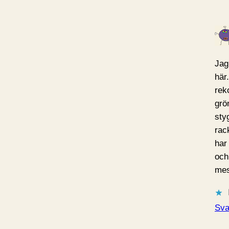
Jag
här
rek
grö
sty
rac
har 
och
mest
Sva