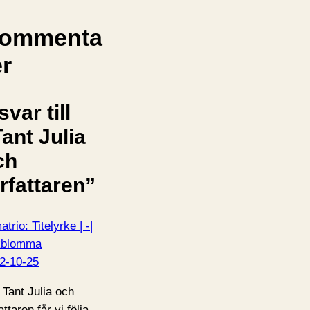
ommenta
er
svar till
ant Julia
ch
rfattaren”
trio: Titelyrke | -|
kblomma
2-10-25
 Tant Julia och
attaren får vi följa