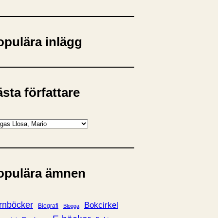
opulära inlägg
sta författare
opulära ämnen
rnböcker
Bokcirkel
Biografi
Blogga