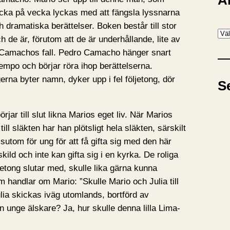
A
cka på vecka lyckas med att fängsla lyssnarna
dramatiska berättelser. Boken består till stor
A
h de är, förutom att de är underhållande, lite av
r
 Camachos fall. Pedro Camacho hänger snart
k
tempo och börjar röra ihop berättelserna.
i
gerna byter namn, dyker upp i fel följetong, dör
S
v
jar till slut likna Marios eget liv. När Marios
till släkten har han plötsligt hela släkten, särskilt
sutom för ung för att få gifta sig med den här
ild och inte kan gifta sig i en kyrka. De roliga
jetong slutar med, skulle lika gärna kunna
om handlar om Mario: ”Skulle Mario och Julia till
ulia skickas iväg utomlands, bortförd av
sin unge älskare? Ja, hur skulle denna lilla Lima-