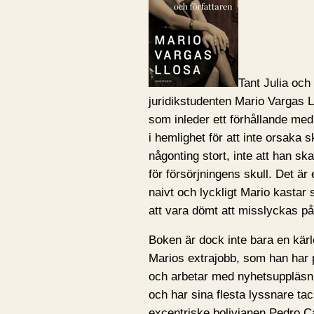
Tant Julia och
juridikstudenten Mario Vargas Ll
som inleder ett förhållande med 
i hemlighet för att inte orsaka s
någonting stort, inte att han ska
för försörjningens skull. Det är e
naivt och lyckligt Mario kastar s
att vara dömt att misslyckas på
Boken är dock inte bara en kärl
Marios extrajobb, som han har 
och arbetar med nyhetsuppläsni
och har sina flesta lyssnare ta
excentriske bolivianen Pedro C