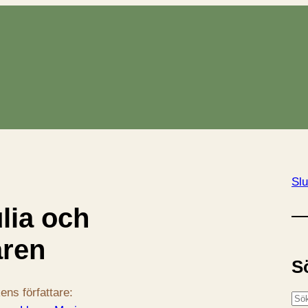
Slu
lia och
aren
S
ens författare:
S