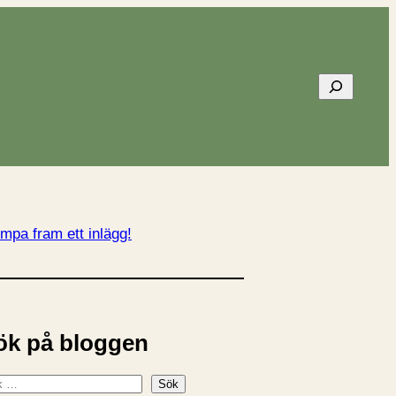
Sök
mpa fram ett inlägg!
ök på bloggen
Sök