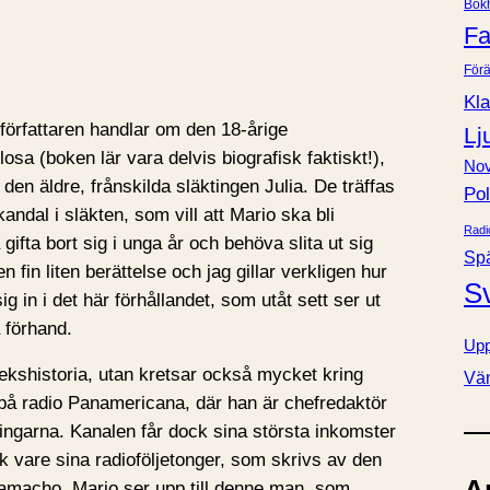
Bok
e
Fa
r
Förä
Kla
 författaren handlar om den 18-årige
Lj
osa (boken lär vara delvis biografisk faktiskt!),
Nov
den äldre, frånskilda släktingen Julia. De träffas
Pol
kandal i släkten, som vill att Mario ska bli
Radi
 gifta bort sig i unga år och behöva slita ut sig
Sp
n fin liten berättelse och jag gillar verkligen hur
S
ig in i det här förhållandet, som utåt sett ser ut
 förhand.
Upp
ekshistoria, utan kretsar också mycket kring
Vä
på radio Panamericana, där han är chefredaktör
ngarna. Kanalen får dock sina största inkomster
ck vare sina radioföljetonger, som skrivs av den
amacho. Mario ser upp till denne man, som