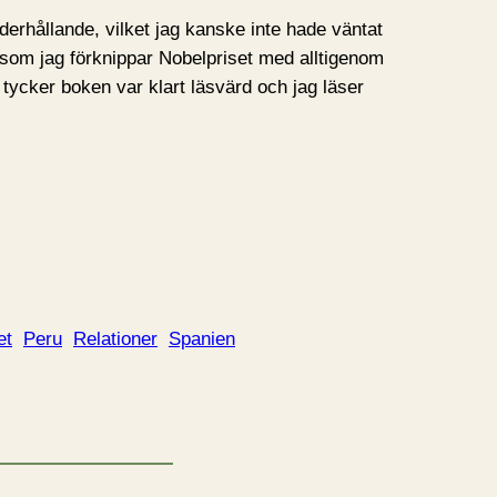
derhållande, vilket jag kanske inte hade väntat
rsom jag förknippar Nobelpriset med alltigenom
 tycker boken var klart läsvärd och jag läser
et
Peru
Relationer
Spanien