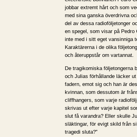
jobbar extremt hårt och som ve
med sina ganska överdrivna och 
del av dessa radioföljetonger oc
en spegel, som visar på Pedro
inte med i sitt eget vansinniga 
Karaktärerna i de olika följeton
och återuppstår om vartannat.
De tragikomiska följetongerna bör
och Julias förhållande läcker ut 
fadern, emot sig och han är des
kvinnan, som dessutom är frånsk
cliffhangers, som varje radioföl
skrivas ut efter varje kapitel s
slut få varandra? Eller skulle J
släktingar, för evigt skild från 
tragedi sluta?”