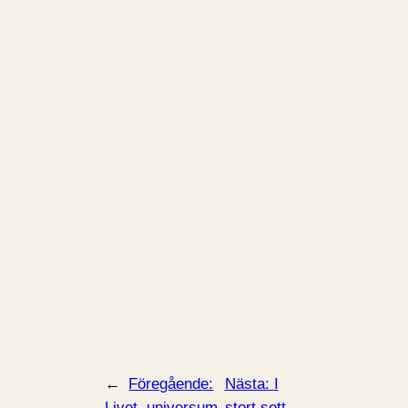
←
Föregående:
Nästa:
I
Livet, universum
stort sett