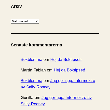
Arkiv
A
r
k
i
Senaste kommentarerna
v
Bokblomma
om
Hej då Boktipset!
Martin Fabian
om
Hej då Boktipset!
Bokblomma
om
Jag ger upp: Intermezzo
av Sally Rooney
Gunilla
om
Jag ger upp: Intermezzo av
Sally Rooney