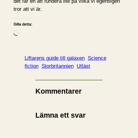
det får en att fundera lite på vilka vi egentligen
tror att vi är.
Gilla detta:
L
a
d
d
Liftarens guide till galaxen
Science
a
fiction
Storbritannien
Utläst
r
i
n
Kommentarer
…
Lämna ett svar