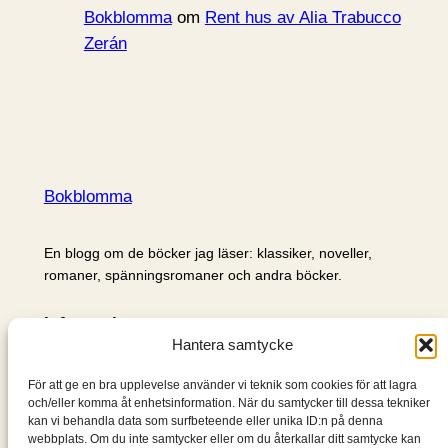
Bokblomma
om
Rent hus av Alia Trabucco
Zerán
Bokblomma
En blogg om de böcker jag läser: klassiker, noveller,
romaner, spänningsromaner och andra böcker.
Information
Hantera samtycke
Cookie- och integritetspolicy
Om mig & om bloggen
För att ge en bra upplevelse använder vi teknik som cookies för att lagra
S
och/eller komma åt enhetsinformation. När du samtycker till dessa tekniker
kan vi behandla data som surfbeteende eller unika ID:n på denna
ö
webbplats. Om du inte samtycker eller om du återkallar ditt samtycke kan