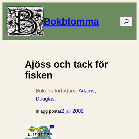
Bokblomma
Sök
Ajöss och tack för
fisken
Bokens författare:
Adams,
Douglas
.
2 jul 2002
Inlägg postat