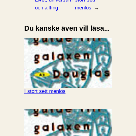
och allting
menlös
→
Du kanske även vill läsa...
I stort sett menlös