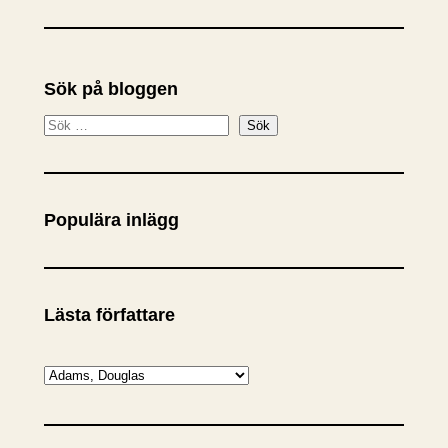
Sök på bloggen
S
Sök
ö
k
Populära inlägg
Lästa författare
K
a
t