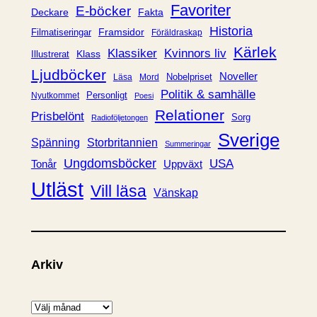
i
Favoriter
E-böcker
Deckare
Fakta
e
Historia
Framsidor
Filmatiseringar
Föräldraskap
r
Kärlek
Klassiker
Kvinnors liv
Klass
Illustrerat
Ljudböcker
Noveller
Nobelpriset
Läsa
Mord
Politik & samhälle
Personligt
Nyutkommet
Poesi
Relationer
Prisbelönt
Sorg
Radioföljetongen
Sverige
Spänning
Storbritannien
Summeringar
Ungdomsböcker
USA
Uppväxt
Tonår
Utläst
Vill läsa
Vänskap
Arkiv
A