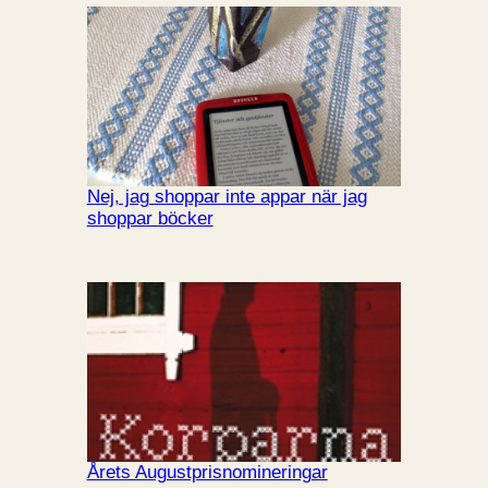
Nej, jag shoppar inte appar när jag
shoppar böcker
Årets Augustprisnomineringar