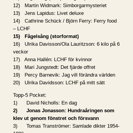
12) Martin Widmark: Simborgarmysteriet
13) Jens Lapidus: Livet deluxe
14) Cathrine Schück / Björn Ferry: Ferry food
– LCHF
15) Fågelsång (storformat)
16) Ulrika Davisson/Ola Lauritzson: 6 kilo på 6
veckor
17) Anna Hallén: LCHF för kvinnor
18) Mari Jungstedt: Det fjärde offret
19) Percy Barnevik: Jag vill förändra världen
20) Ulrika Davidsson: LCHF på mitt sätt
Topp-5 Pocket:
1) David Nicholls: En dag
2) Jonas Jonasson: Hundraåringen som
klev ut genom fönstret och försvann
3) Tomas Tranströmer: Samlade dikter 1954-