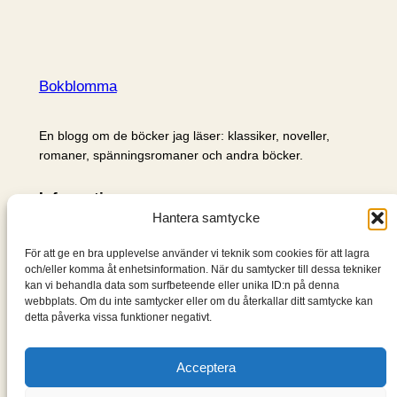
Bokblomma
En blogg om de böcker jag läser: klassiker, noveller,
romaner, spänningsromaner och andra böcker.
Information
Hantera samtycke
Cookie- och integritetspolicy
Om mig & om bloggen
För att ge en bra upplevelse använder vi teknik som cookies för att lagra
S
och/eller komma åt enhetsinformation. När du samtycker till dessa tekniker
kan vi behandla data som surfbeteende eller unika ID:n på denna
ö
webbplats. Om du inte samtycker eller om du återkallar ditt samtycke kan
k
detta påverka vissa funktioner negativt.
Acceptera