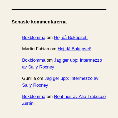
r
k
i
Senaste kommentarerna
v
Bokblomma
om
Hej då Boktipset!
Martin Fabian
om
Hej då Boktipset!
Bokblomma
om
Jag ger upp: Intermezzo
av Sally Rooney
Gunilla
om
Jag ger upp: Intermezzo av
Sally Rooney
Bokblomma
om
Rent hus av Alia Trabucco
Zerán