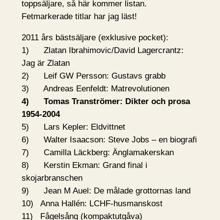
toppsäljare, så här kommer listan.
Fetmarkerade titlar har jag läst!
2011 års bästsäljare (exklusive pocket):
1) Zlatan Ibrahimovic/David Lagercrantz:
Jag är Zlatan
2) Leif GW Persson: Gustavs grabb
3) Andreas Eenfeldt: Matrevolutionen
4) Tomas Tranströmer: Dikter och prosa
1954-2004
5) Lars Kepler: Eldvittnet
6) Walter Isaacson: Steve Jobs – en biografi
7) Camilla Läckberg: Änglamakerskan
8) Kerstin Ekman: Grand final i
skojarbranschen
9) Jean M Auel: De målade grottornas land
10) Anna Hallén: LCHF-husmanskost
11) Fågelsång (kompaktutgåva)