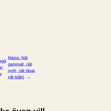
Nästa:
Nåt
egå
gammalt, nåt
e:
nytt(, nåt lånat,
a
nåt blått)
→