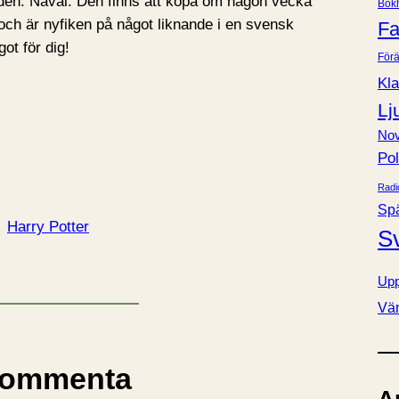
 den. Nåväl. Den finns att köpa om någon vecka
Bok
e
ch är nyfiken på något liknande i en svensk
Fa
r
ot för dig!
Förä
Kla
Lj
Nov
Pol
Radi
Sp
Harry Potter
S
Upp
Vä
ommenta