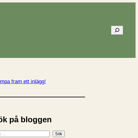
Sök
mpa fram ett inlägg!
ök på bloggen
Sök