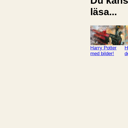
Du kansk
läsa...
Harry Potter
H
med bilder!
d