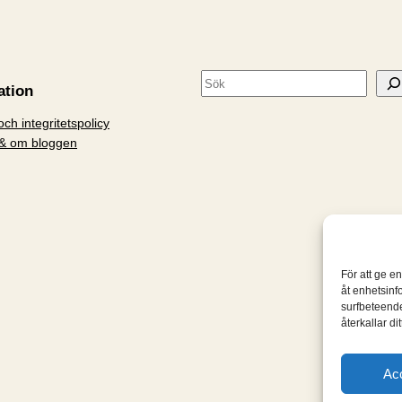
S
ation
ö
ch integritetspolicy
k
& om bloggen
För att ge e
åt enhetsinf
surfbeteende
återkallar d
Ac