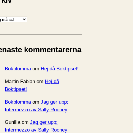
rkiv
enaste kommentarerna
Bokblomma
om
Hej då Boktipset!
Martin Fabian
om
Hej då
Boktipset!
Bokblomma
om
Jag ger upp:
Intermezzo av Sally Rooney
Gunilla
om
Jag ger upp:
Intermezzo av Sally Rooney