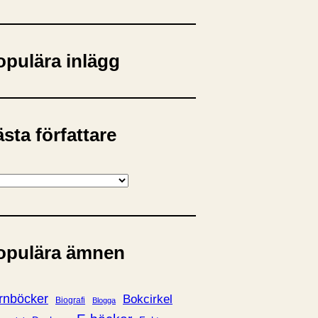
opulära inlägg
sta författare
opulära ämnen
rnböcker
Bokcirkel
Biografi
Blogga