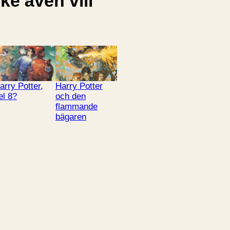
e även vill
arry Potter,
Harry Potter
el 8?
och den
flammande
bägaren