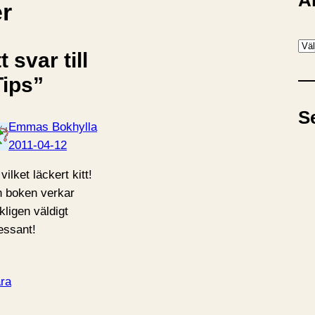
A
er
A
t svar till
r
Tips”
k
i
S
v
Emmas Bokhylla
2011-04-12
vilket läckert kitt!
 boken verkar
kligen väldigt
ressant!
ra