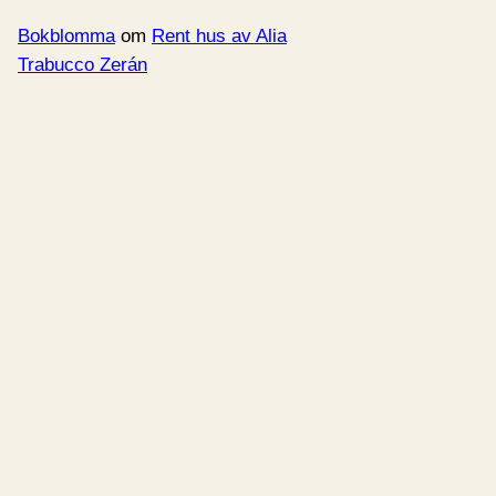
Bokblomma
om
Rent hus av Alia
Trabucco Zerán