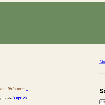
Slu
ens författare:
–
.
S
8 apr 2011
gg postat
S