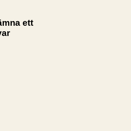
ämna ett
var