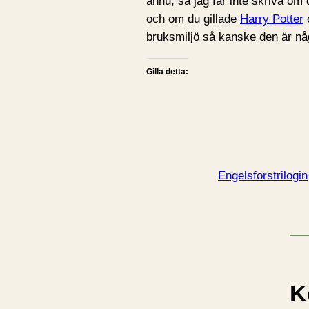
ännu, så jag får inte skriva om
och om du gillade
Harry Potter
o
bruksmiljö så kanske den är någ
Gilla detta:
Engelsforstrilogin
K