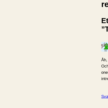
r
Et
”
Åh, 
Och
one
int
Sva