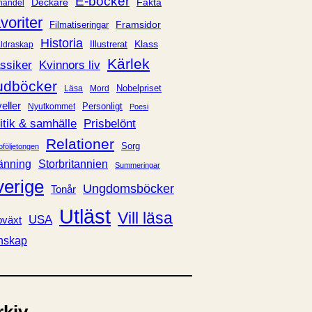
E-böcker
Deckare
Fakta
handel
voriter
Framsidor
Filmatiseringar
Historia
Klass
ldraskap
Illustrerat
Kärlek
ssiker
Kvinnors liv
udböcker
Nobelpriset
Läsa
Mord
eller
Personligt
Nyutkommet
Poesi
itik & samhälle
Prisbelönt
Relationer
Sorg
oföljetongen
änning
Storbritannien
Summeringar
verige
Ungdomsböcker
Tonår
Utläst
Vill läsa
USA
växt
nskap