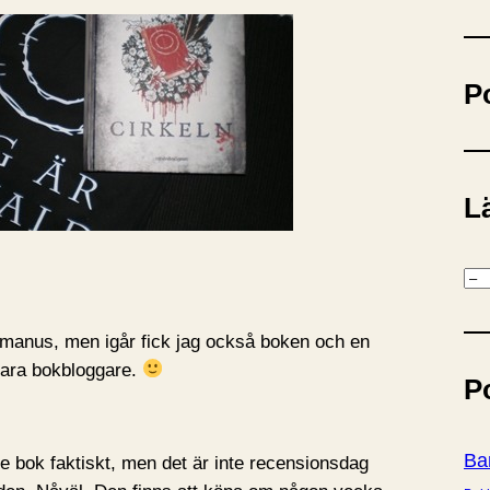
ö
k
P
Lä
K
a
t
 manus, men igår fick jag också boken och en
e
 vara bokbloggare.
P
g
o
r
Ba
e bok faktiskt, men det är inte recensionsdag
i