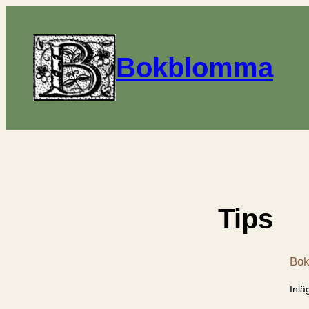
Bokblomma
Tips
Bok
Inlä