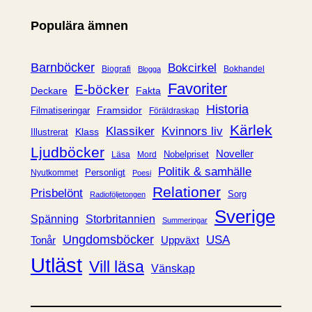
e
Populära ämnen
g
o
r
Barnböcker
Bokcirkel
Biografi
Bokhandel
Blogga
i
Favoriter
E-böcker
Deckare
Fakta
e
Historia
Framsidor
Filmatiseringar
Föräldraskap
r
Kärlek
Klassiker
Kvinnors liv
Klass
Illustrerat
Ljudböcker
Noveller
Nobelpriset
Läsa
Mord
Politik & samhälle
Personligt
Nyutkommet
Poesi
Relationer
Prisbelönt
Sorg
Radioföljetongen
Sverige
Spänning
Storbritannien
Summeringar
Ungdomsböcker
USA
Uppväxt
Tonår
Utläst
Vill läsa
Vänskap