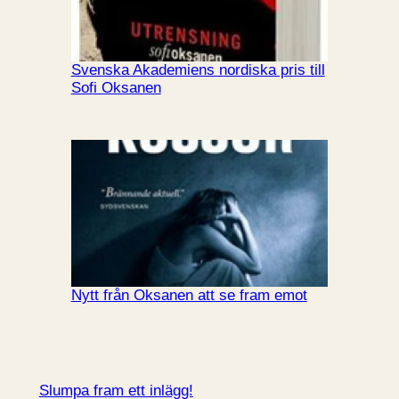
Svenska Akademiens nordiska pris till
Sofi Oksanen
Nytt från Oksanen att se fram emot
Slumpa fram ett inlägg!