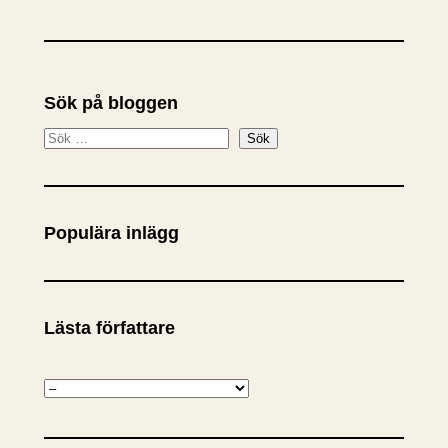
Sök på bloggen
S
Sök
ö
k
Populära inlägg
Lästa författare
K
a
t