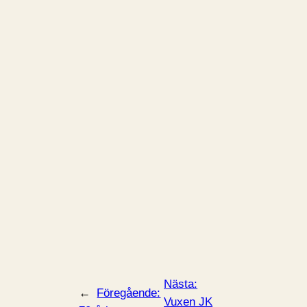
Nästa:
←
Föregående:
Vuxen JK