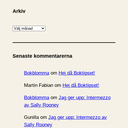
Arkiv
A
r
k
i
Senaste kommentarerna
v
Bokblomma
om
Hej då Boktipset!
Martin Fabian
om
Hej då Boktipset!
Bokblomma
om
Jag ger upp: Intermezzo
av Sally Rooney
Gunilla
om
Jag ger upp: Intermezzo av
Sally Rooney