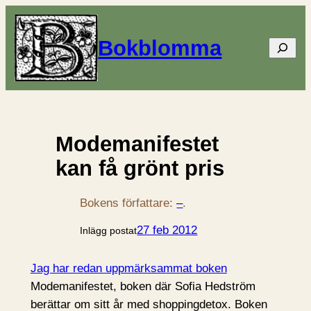
Bokblomma
Sök
Modemanifestet
kan få grönt pris
Bokens författare:
–
.
27 feb 2012
Inlägg postat
Jag har redan uppmärksammat boken
Modemanifestet, boken där Sofia Hedström
berättar om sitt år med shoppingdetox. Boken