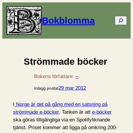
Bokblomma
Sök
Strömmade böcker
Bokens författare:
–
.
29 mar 2012
Inlägg postat
I
Norge är det på gång med en satsning på
strömmade e-böcker
. Tanken är att
e-böcker
ska göras tillgängliga via en Spotifyliknande
tjänst. Priset kommer att ligga på omkring 200-