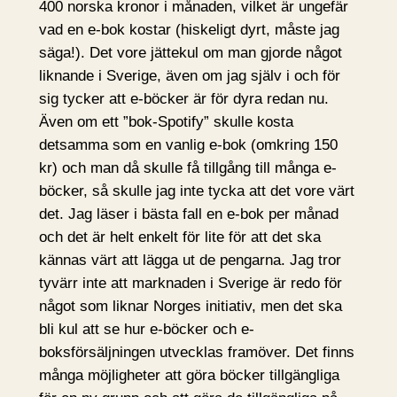
400 norska kronor i månaden, vilket är ungefär
vad en e-bok kostar (hiskeligt dyrt, måste jag
säga!). Det vore jättekul om man gjorde något
liknande i Sverige, även om jag själv i och för
sig tycker att e-böcker är för dyra redan nu.
Även om ett ”bok-Spotify” skulle kosta
detsamma som en vanlig e-bok (omkring 150
kr) och man då skulle få tillgång till många e-
böcker, så skulle jag inte tycka att det vore värt
det. Jag läser i bästa fall en e-bok per månad
och det är helt enkelt för lite för att det ska
kännas värt att lägga ut de pengarna. Jag tror
tyvärr inte att marknaden i Sverige är redo för
något som liknar Norges initiativ, men det ska
bli kul att se hur e-böcker och e-
boksförsäljningen utvecklas framöver. Det finns
många möjligheter att göra böcker tillgängliga