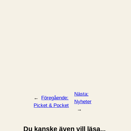
Nästa:
←
Föregående:
Nyheter
Picket & Pocket
→
Du kanske även vill läsa...