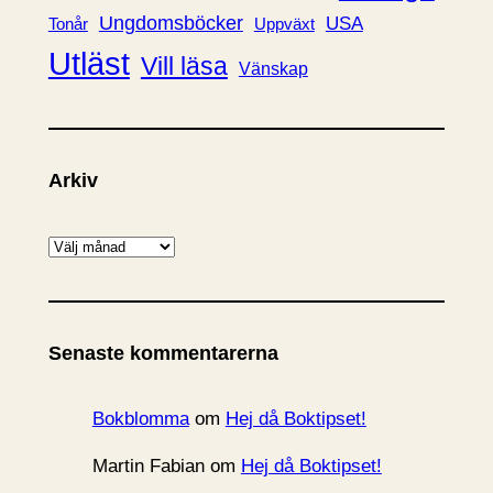
Ungdomsböcker
USA
Uppväxt
Tonår
Utläst
Vill läsa
Vänskap
Arkiv
A
r
k
i
Senaste kommentarerna
v
Bokblomma
om
Hej då Boktipset!
Martin Fabian
om
Hej då Boktipset!