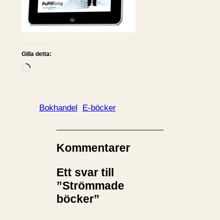
Gilla detta:
L
a
d
d
Bokhandel
E-böcker
a
r
i
Kommentarer
n
Ett svar till
…
”Strömmade
böcker”