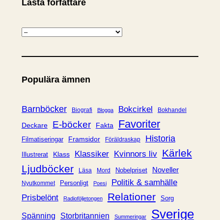
Lästa författare
K
a
t
e
Populära ämnen
g
o
r
Barnböcker
Bokcirkel
Biografi
Bokhandel
Blogga
i
Favoriter
E-böcker
Deckare
Fakta
e
Historia
Framsidor
Filmatiseringar
Föräldraskap
r
Kärlek
Klassiker
Kvinnors liv
Klass
Illustrerat
Ljudböcker
Noveller
Nobelpriset
Läsa
Mord
Politik & samhälle
Personligt
Nyutkommet
Poesi
Relationer
Prisbelönt
Sorg
Radioföljetongen
Sverige
Spänning
Storbritannien
Summeringar