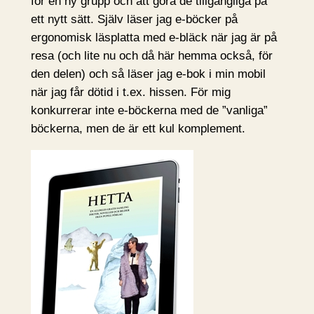
för en ny grupp och att göra de tillgängliga på
ett nytt sätt. Själv läser jag e-böcker på
ergonomisk läsplatta med e-bläck när jag är på
resa (och lite nu och då här hemma också, för
den delen) och så läser jag e-bok i min mobil
när jag får dötid i t.ex. hissen. För mig
konkurrerar inte e-böckerna med de ”vanliga”
böckerna, men de är ett kul komplement.