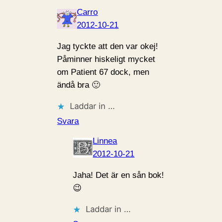
Carro
2012-10-21
Jag tyckte att den var okej!
Påminner hiskeligt mycket
om Patient 67 dock, men
ändå bra 🙂
Laddar in …
Svara
Linnea
2012-10-21
Jaha! Det är en sån bok!
😉
Laddar in …