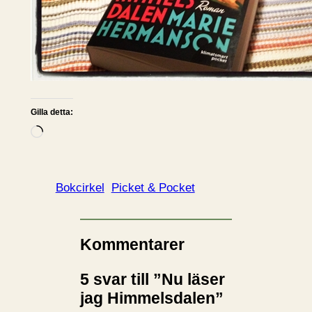
Gilla detta:
L
a
d
d
Bokcirkel
Picket & Pocket
a
r
i
Kommentarer
n
5 svar till ”Nu läser
…
jag Himmelsdalen”