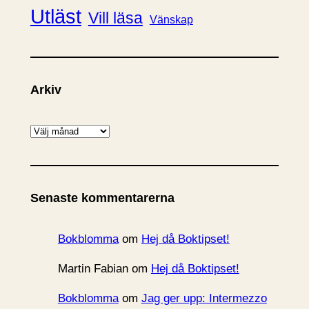
Utläst
Vill läsa
Vänskap
Arkiv
A
r
k
i
Senaste kommentarerna
v
Bokblomma
om
Hej då Boktipset!
Martin Fabian
om
Hej då Boktipset!
Bokblomma
om
Jag ger upp: Intermezzo