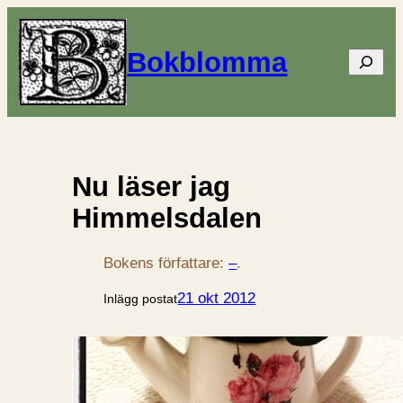
Bokblomma
Sök
Nu läser jag
Himmelsdalen
Bokens författare:
–
.
21 okt 2012
Inlägg postat