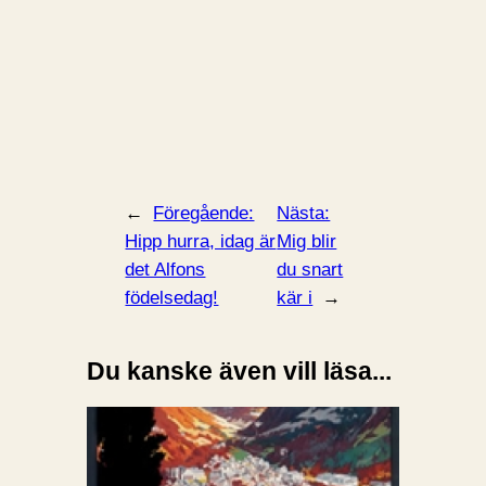
←
Föregående:
Nästa:
Hipp hurra, idag är
Mig blir
det Alfons
du snart
födelsedag!
kär i
→
Du kanske även vill läsa...