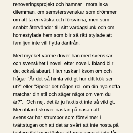
renoveringsprojekt och hamnar i moraliska
dilemman, om semstersvenskar som drömmer
om att ta en väska och försvinna, men som
snabbt återvänder till sitt vardagslunk och om
homestylade hem som blir så rätt stylade att
familjen inte vill flytta därifrån.
Med mycket värme driver han med svenskar
och svenskhet i novell efter novell. Ibland blir
det också absurt. Han ruskar liksom om och
frågar ”Är det så himla viktigt hur ditt kök ser
ut?” eller ”Spelar det någon roll om din nya soffa
matchar din stil och säger något om vem du
är?”. Och nej, det är ju faktiskt inte så viktigt.
Men ibland skriver nästan på näsan att
svenskar har strumpor som försvinner i
tvättstugan och att det är svårt att inte hosta på
teatern ifall man tänker att man absolut inte får