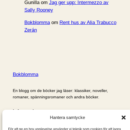
Gunilla
om
Jag ger upp: Intermezzo av
Sally Rooney
Bokblomma
om
Rent hus av Alia Trabucco
Zerán
Bokblomma
En blogg om de böcker jag läser: klassiker, noveller,
romaner, spänningsromaner och andra böcker.
Information
Hantera samtycke
Cookie- och integritetspolicy
Om mig & om bloggen
För att ge en bra upplevelse använder vi teknik som cookies för att lagra