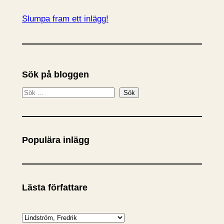
Slumpa fram ett inlägg!
Sök på bloggen
S
Sök
ö
k
Populära inlägg
Lästa författare
K