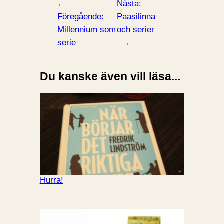
←
Nästa:
Föregående:
Paasilinna
Millennium som
och serier
serie
→
Du kanske även vill läsa...
Hurra!