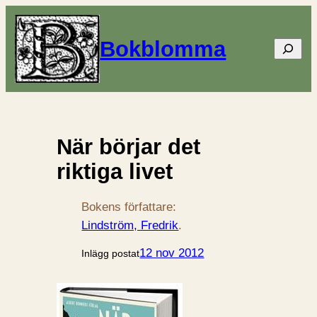
Bokblomma
Sök
När börjar det
riktiga livet
Bokens författare:
Lindström, Fredrik
.
12 nov 2012
Inlägg postat