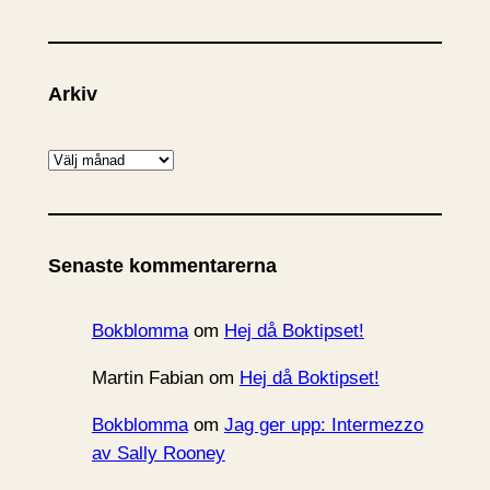
Arkiv
A
r
k
i
Senaste kommentarerna
v
Bokblomma
om
Hej då Boktipset!
Martin Fabian
om
Hej då Boktipset!
Bokblomma
om
Jag ger upp: Intermezzo
av Sally Rooney