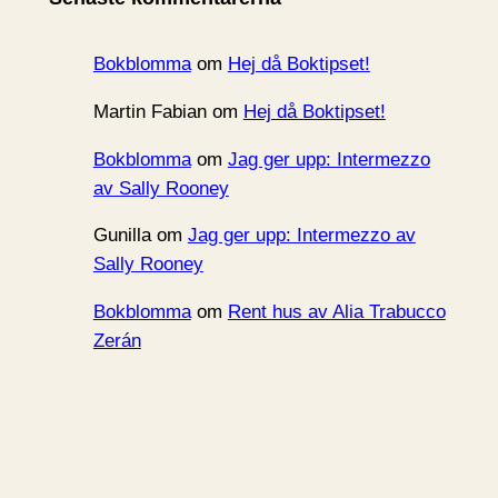
v
Bokblomma
om
Hej då Boktipset!
Martin Fabian
om
Hej då Boktipset!
Bokblomma
om
Jag ger upp: Intermezzo
av Sally Rooney
Gunilla
om
Jag ger upp: Intermezzo av
Sally Rooney
Bokblomma
om
Rent hus av Alia Trabucco
Zerán