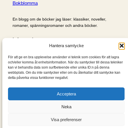
Bokblomma
En blogg om de böcker jag läser: klassiker, noveller,
romaner, spänningsromaner och andra böcker.
Information
Hantera samtycke
Cookie- och integritetspolicy
Om mig & om bloggen
För att ge en bra upplevelse använder vi teknik som cookies för att lagra
S
och/eller komma åt enhetsinformation. När du samtycker till dessa tekniker
kan vi behandla data som surfbeteende eller unika ID:n på denna
ö
webbplats. Om du inte samtycker eller om du återkallar ditt samtycke kan
k
detta påverka vissa funktioner negativt.
Acceptera
Neka
Visa preferenser
Designad med
WordPress