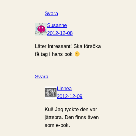
Svara
Susanne
2012-12-08
Låter intressant! Ska försöka
få tag i hans bok
Svara
Linnea
2012-12-09
Kul! Jag tyckte den var
jättebra. Den finns även
som e-bok.