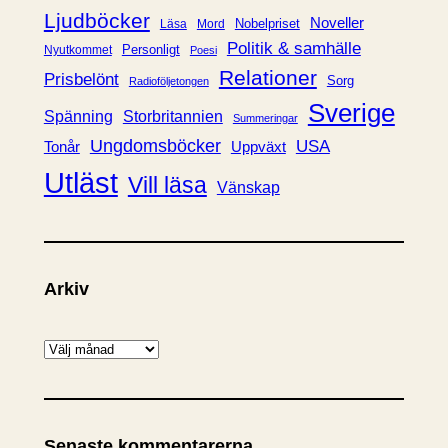
Ljudböcker
Noveller
Nobelpriset
Läsa
Mord
Politik & samhälle
Personligt
Nyutkommet
Poesi
Relationer
Prisbelönt
Sorg
Radioföljetongen
Sverige
Spänning
Storbritannien
Summeringar
Ungdomsböcker
USA
Uppväxt
Tonår
Utläst
Vill läsa
Vänskap
Arkiv
A
r
k
i
Senaste kommentarerna