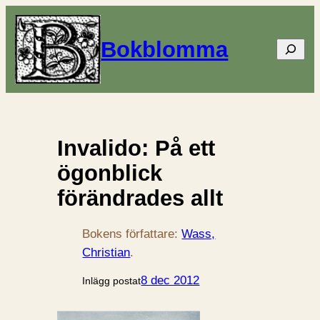
Bokblomma
Sök
Invalido: På ett
ögonblick
förändrades allt
Bokens författare:
Wass,
Christian
.
8 dec 2012
Inlägg postat