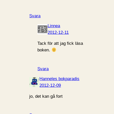
Svara
Linnea
2012-12-11
Tack för att jag fick läsa
boken.
Svara
Hanneles bokparadis
2012-12-09
jo, det kan gå fort