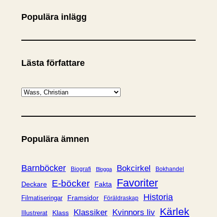
Populära inlägg
Lästa författare
K
a
t
e
Populära ämnen
g
o
r
Barnböcker
Bokcirkel
Biografi
Bokhandel
Blogga
i
Favoriter
E-böcker
Deckare
Fakta
e
Historia
Framsidor
Filmatiseringar
Föräldraskap
r
Kärlek
Klassiker
Kvinnors liv
Klass
Illustrerat