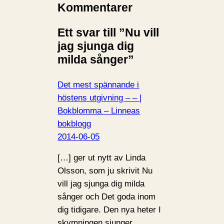
i
Kommentarer
n
Ett svar till ”Nu vill
…
jag sjunga dig
milda sånger”
Det mest spännande i
höstens utgivning – – |
Bokblomma – Linneas
bokblogg
2014-06-05
[…] ger ut nytt av Linda
Olsson, som ju skrivit Nu
vill jag sjunga dig milda
sånger och Det goda inom
dig tidigare. Den nya heter I
skymningen sjunger