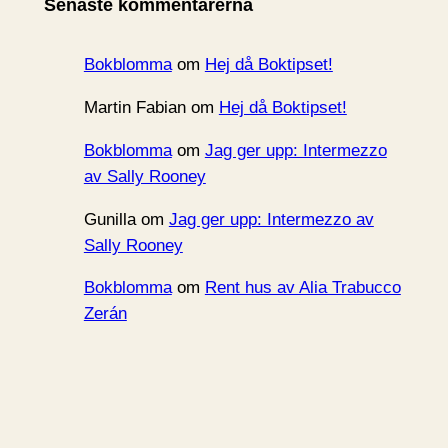
Senaste kommentarerna
v
Bokblomma
om
Hej då Boktipset!
Martin Fabian
om
Hej då Boktipset!
Bokblomma
om
Jag ger upp: Intermezzo
av Sally Rooney
Gunilla
om
Jag ger upp: Intermezzo av
Sally Rooney
Bokblomma
om
Rent hus av Alia Trabucco
Zerán