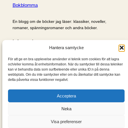
Bokblomma
En blogg om de böcker jag läser: klassiker, noveller,
romaner, spänningsromaner och andra böcker.
Information
Hantera samtycke
Cookie- och integritetspolicy
Om mig & om bloggen
För att ge en bra upplevelse använder vi teknik som cookies för att lagra
S
och/eller komma åt enhetsinformation. När du samtycker till dessa tekniker
kan vi behandla data som surfbeteende eller unika ID:n på denna
ö
webbplats. Om du inte samtycker eller om du återkallar ditt samtycke kan
k
detta påverka vissa funktioner negativt.
Acceptera
Neka
Visa preferenser
Designad med
WordPress