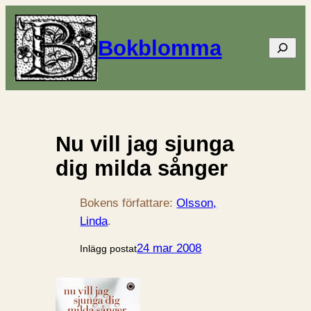
Bokblomma
Sök
Nu vill jag sjunga
dig milda sånger
Bokens författare:
Olsson,
Linda
.
24 mar 2008
Inlägg postat