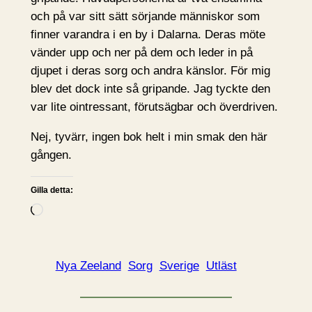
och på var sitt sätt sörjande människor som
finner varandra i en by i Dalarna. Deras möte
vänder upp och ner på dem och leder in på
djupet i deras sorg och andra känslor. För mig
blev det dock inte så gripande. Jag tyckte den
var lite ointressant, förutsägbar och överdriven.
Nej, tyvärr, ingen bok helt i min smak den här
gången.
Gilla detta:
L
a
d
d
Nya Zeeland
Sorg
Sverige
Utläst
a
r