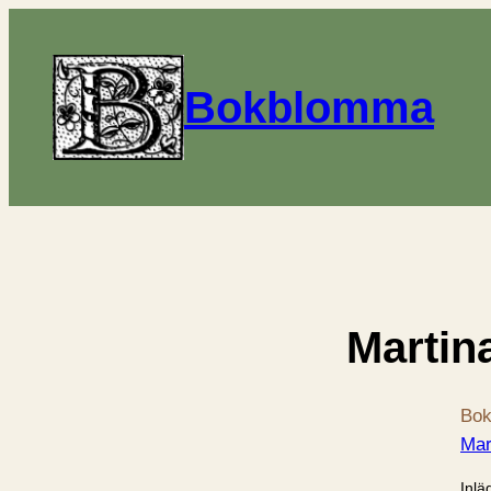
Bokblomma
Martin
Bok
Mar
Inlä