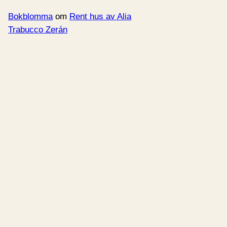
Bokblomma
om
Rent hus av Alia
Trabucco Zerán