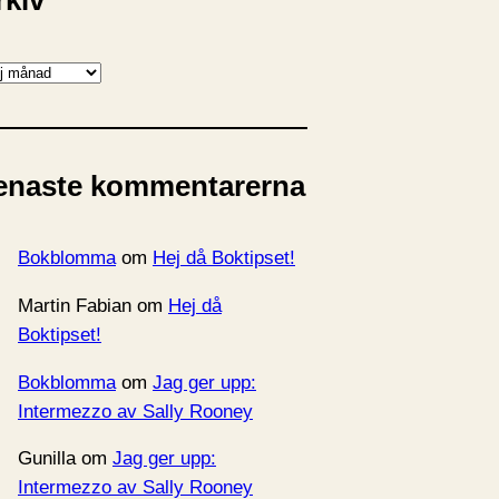
rkiv
enaste kommentarerna
Bokblomma
om
Hej då Boktipset!
Martin Fabian
om
Hej då
Boktipset!
Bokblomma
om
Jag ger upp:
Intermezzo av Sally Rooney
Gunilla
om
Jag ger upp:
Intermezzo av Sally Rooney