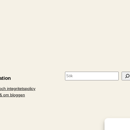
S
ation
ö
ch integritetspolicy
k
& om bloggen