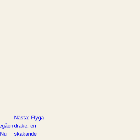
Nästa:
Flyga
egåen
drake: en
Nu
skakande