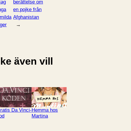
 jag
berättelse om
nga
en pojke från
 milda
Afghanistan
ger
→
e även vill
ratis Da Vinci-
Hemma hos
od
Martina