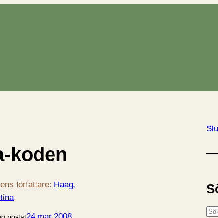
Slu
a-koden
ens författare:
Haag,
S
tina
.
S
24 mar 2008
gg postat