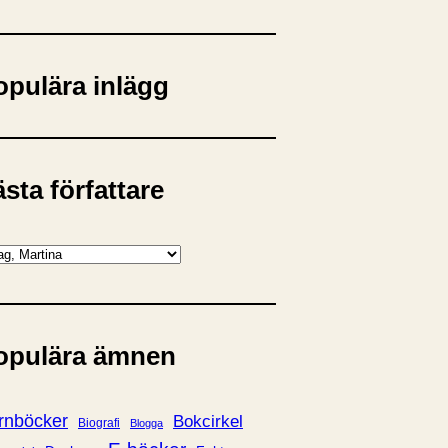
opulära inlägg
sta författare
opulära ämnen
rnböcker
Bokcirkel
Biografi
Blogga