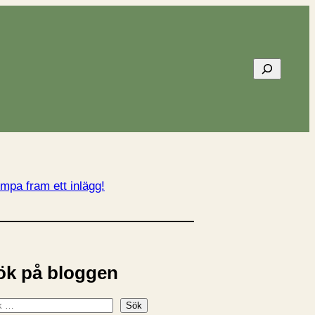
Sök
mpa fram ett inlägg!
ök på bloggen
Sök