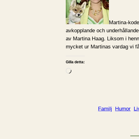
Martina-koden
avkopplande och underhållande 
av Martina Haag. Liksom i henn
mycket ur Martinas vardag vi få
Gilla detta:
L
a
d
d
a
Familj
Humor
Li
r
i
n
…