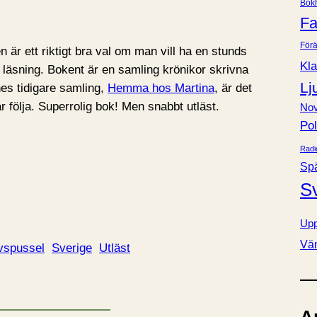
Bok
e
Fa
r
Förä
 är ett riktigt bra val om man vill ha en stunds
Kla
läsning. Bokent är en samling krönikor skrivna
Lj
es tidigare samling,
Hemma hos Martina
, är det
r följa. Superrolig bok! Men snabbt utläst.
Nov
Pol
Radi
Sp
S
Upp
Vä
vspussel
Sverige
Utläst