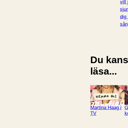
vill
sju
dig
sån
Du kansk
läsa...
Martina Haag i
G
TV
k