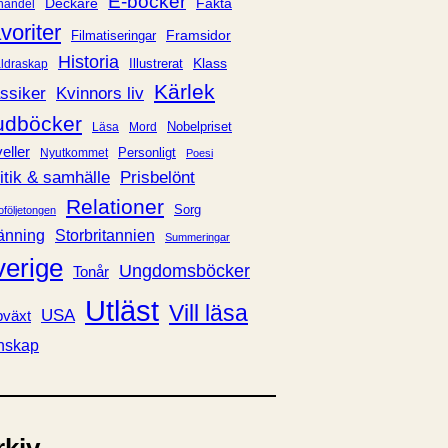
E-böcker
Deckare
Fakta
handel
voriter
Framsidor
Filmatiseringar
Historia
Klass
ldraskap
Illustrerat
Kärlek
ssiker
Kvinnors liv
udböcker
Nobelpriset
Läsa
Mord
eller
Personligt
Nyutkommet
Poesi
itik & samhälle
Prisbelönt
Relationer
Sorg
oföljetongen
änning
Storbritannien
Summeringar
verige
Ungdomsböcker
Tonår
Utläst
Vill läsa
USA
växt
nskap