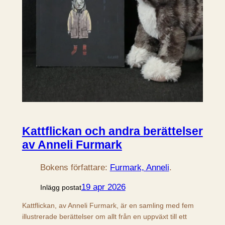
Kattflickan och andra berättelser
av Anneli Furmark
Bokens författare:
Furmark, Anneli
.
19 apr 2026
Inlägg postat
Kattflickan, av Anneli Furmark, är en samling med fem
illustrerade berättelser om allt från en uppväxt till ett