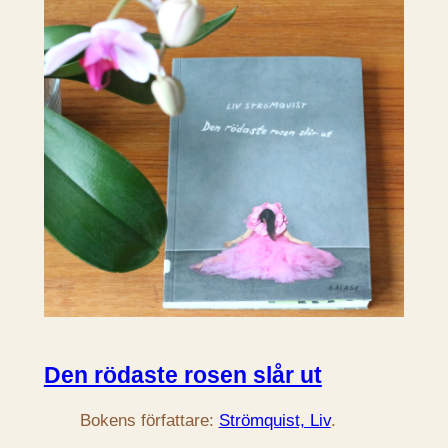
Den rödaste rosen slår ut
Bokens författare:
Strömquist, Liv
.