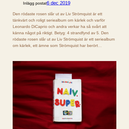
6 dec 2019
Inlägg postat
Den rödaste rosen slår ut av Liv Strömquist är ett
tänkvärt och roligt seriealbum om kärlek och varför
Leonardo DiCaprio och andra verkar ha så svårt att
känna något på riktigt. Betyg: 4 strandfynd av 5. Den
rödaste rosen slår ut av Liv Strömquist är ett seriealbum
om kärlek, ett ämne som Strömquist har berört…