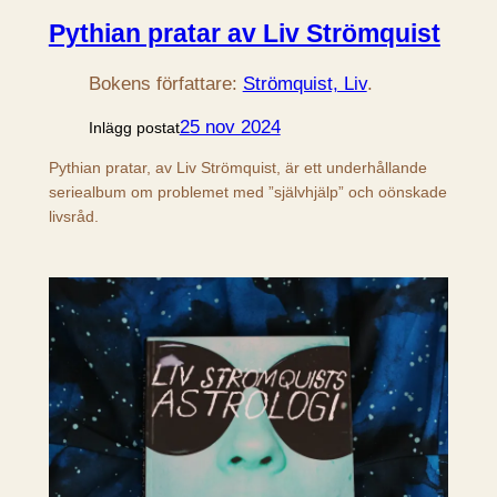
Pythian pratar av Liv Strömquist
Bokens författare:
Strömquist, Liv
.
25 nov 2024
Inlägg postat
Pythian pratar, av Liv Strömquist, är ett underhållande
seriealbum om problemet med ”självhjälp” och oönskade
livsråd.