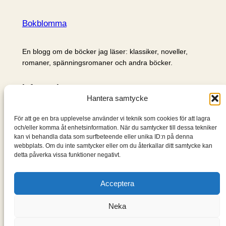
Bokblomma
En blogg om de böcker jag läser: klassiker, noveller,
romaner, spänningsromaner och andra böcker.
Information
Hantera samtycke
Cookie- och integritetspolicy
Om mig & om bloggen
För att ge en bra upplevelse använder vi teknik som cookies för att lagra
S
och/eller komma åt enhetsinformation. När du samtycker till dessa tekniker
kan vi behandla data som surfbeteende eller unika ID:n på denna
ö
webbplats. Om du inte samtycker eller om du återkallar ditt samtycke kan
k
detta påverka vissa funktioner negativt.
Acceptera
Neka