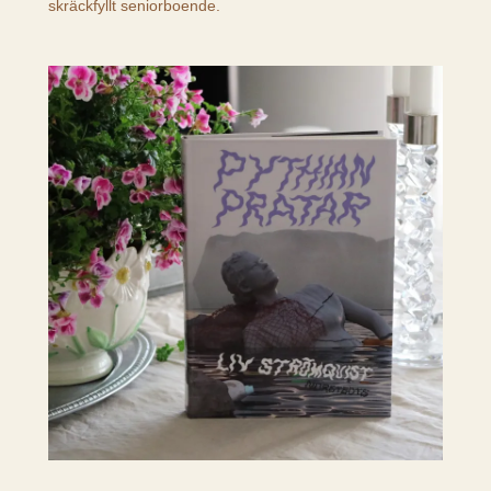
skräckfyllt seniorboende.