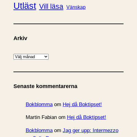
Utläst
Vill läsa
Vänskap
Arkiv
A
r
k
i
Senaste kommentarerna
v
Bokblomma
om
Hej då Boktipset!
Martin Fabian
om
Hej då Boktipset!
Bokblomma
om
Jag ger upp: Intermezzo