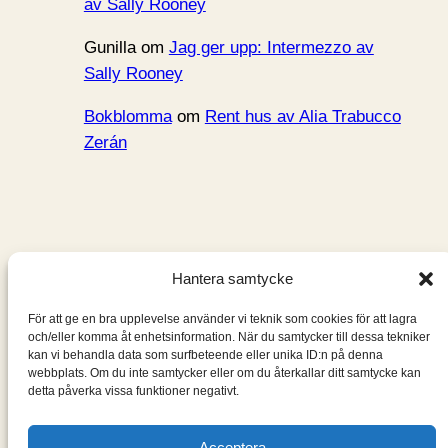
av Sally Rooney
Gunilla
om
Jag ger upp: Intermezzo av
Sally Rooney
Bokblomma
om
Rent hus av Alia Trabucco
Zerán
Hantera samtycke
Bokblomma
För att ge en bra upplevelse använder vi teknik som cookies för att lagra
och/eller komma åt enhetsinformation. När du samtycker till dessa tekniker
En blogg om de böcker jag läser: klassiker, noveller,
kan vi behandla data som surfbeteende eller unika ID:n på denna
romaner, spänningsromaner och andra böcker.
webbplats. Om du inte samtycker eller om du återkallar ditt samtycke kan
detta påverka vissa funktioner negativt.
Information
Acceptera