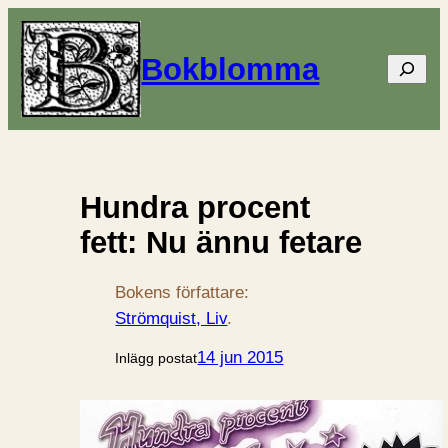
Bokblomma
Sök
Hundra procent
fett: Nu ännu fetare
Bokens författare:
Strömquist, Liv
.
14 jun 2015
Inlägg postat