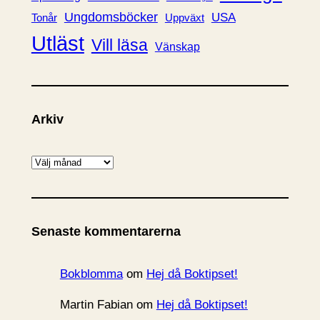
Ungdomsböcker
USA
Uppväxt
Tonår
Utläst
Vill läsa
Vänskap
Arkiv
A
r
k
i
Senaste kommentarerna
v
Bokblomma
om
Hej då Boktipset!
Martin Fabian
om
Hej då Boktipset!