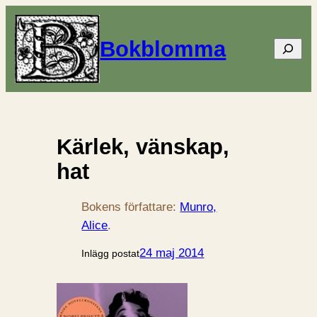
Bokblomma
Sök
Kärlek, vänskap,
hat
Bokens författare:
Munro,
Alice
.
24 maj 2014
Inlägg postat