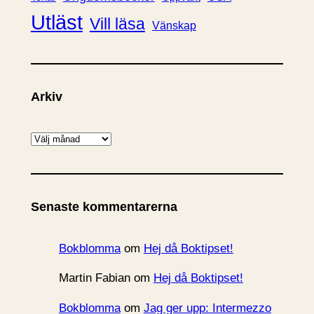
Utläst
Vill läsa
Vänskap
Arkiv
A
r
k
i
Senaste kommentarerna
v
Bokblomma
om
Hej då Boktipset!
Martin Fabian
om
Hej då Boktipset!
Bokblomma
om
Jag ger upp: Intermezzo