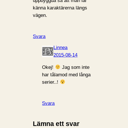
uppbyggda så att man lär
känna karaktärerna längs
vägen.
Svara
Linnea
2015-08-14
Okej!
Jag som inte
har tålamod med långa
serier..!
Svara
Lämna ett svar