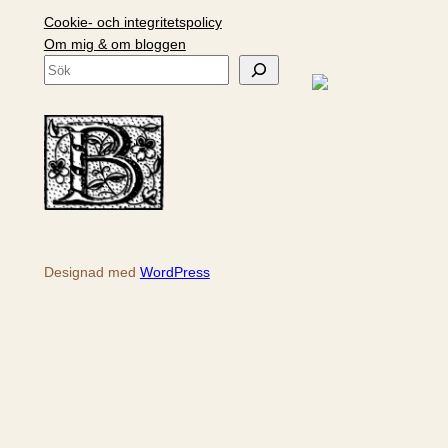
Cookie- och integritetspolicy
Om mig & om bloggen
S
ö
k
Designad med
WordPress