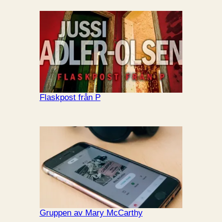
Flaskpost från P
Gruppen av Mary McCarthy