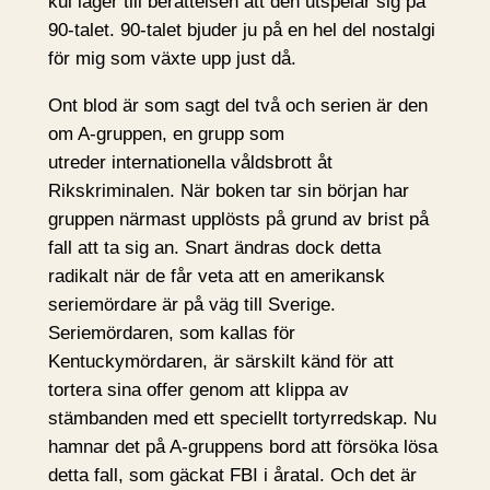
kul lager till berättelsen att den utspelar sig på
90-talet. 90-talet bjuder ju på en hel del nostalgi
för mig som växte upp just då.
Ont blod är som sagt del två och serien är den
om A-gruppen, en grupp som
utreder internationella våldsbrott åt
Rikskriminalen. När boken tar sin början har
gruppen närmast upplösts på grund av brist på
fall att ta sig an. Snart ändras dock detta
radikalt när de får veta att en amerikansk
seriemördare är på väg till Sverige.
Seriemördaren, som kallas för
Kentuckymördaren, är särskilt känd för att
tortera sina offer genom att klippa av
stämbanden med ett speciellt tortyrredskap. Nu
hamnar det på A-gruppens bord att försöka lösa
detta fall, som gäckat FBI i åratal. Och det är