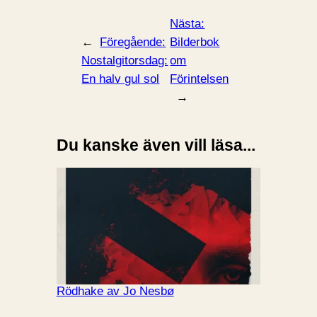
Nästa:
←
Föregående:
Bilderbok
Nostalgitorsdag:
om
En halv gul sol
Förintelsen
→
Du kanske även vill läsa...
Rödhake av Jo Nesbø