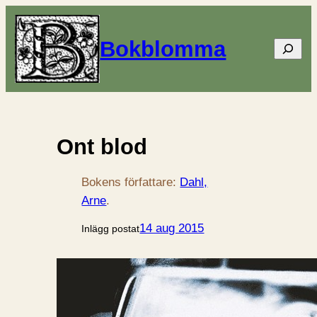
Bokblomma
Sök
Ont blod
Bokens författare:
Dahl,
Arne
.
14 aug 2015
Inlägg postat