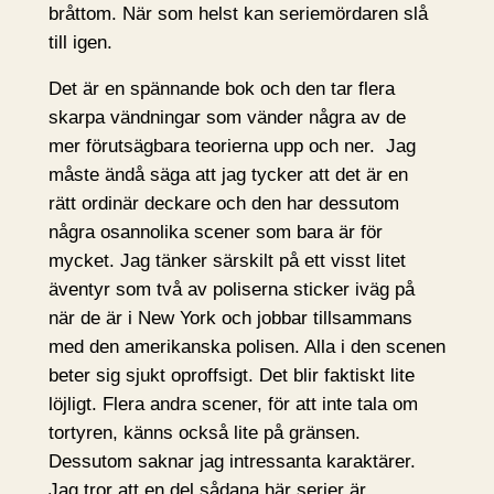
bråttom. När som helst kan seriemördaren slå
till igen.
Det är en spännande bok och den tar flera
skarpa vändningar som vänder några av de
mer förutsägbara teorierna upp och ner. Jag
måste ändå säga att jag tycker att det är en
rätt ordinär deckare och den har dessutom
några osannolika scener som bara är för
mycket. Jag tänker särskilt på ett visst litet
äventyr som två av poliserna sticker iväg på
när de är i New York och jobbar tillsammans
med den amerikanska polisen. Alla i den scenen
beter sig sjukt oproffsigt. Det blir faktiskt lite
löjligt. Flera andra scener, för att inte tala om
tortyren, känns också lite på gränsen.
Dessutom saknar jag intressanta karaktärer.
Jag tror att en del sådana här serier är