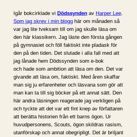
Igår bokcirklade vi
Dödssynden
av
Harper Lee
.
Som jag skrev i min blogg
här om månaden så
var jag lite tveksam till om jag skulle läsa om
den här klassikern. Jag läste den första gången
på gymnasiet och föll faktiskt inte pladask för
den på den tiden. Det slutade i alla fall med att
jag lånade hem Dödssynden som e-bok
och hade som ambition att läsa om den. Det var
givande att läsa om, faktiskt. Med åren skaffar
man sig ju erfarenheter och läsvana som gör att
man kan ta till sig böcker på ett annat sätt. Den
här andra läsningen reagerade jag verkligen på
och tyckte att det var ett fint knep av författaren
att berätta historien från ett barns ögon. Ur
huvudpersonens, Scouts, ögon skildras rasism,
utanförskap och annat obegripligt. Det är briljant