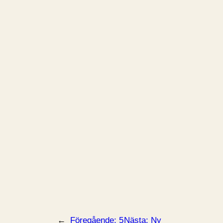
←
Föregående:
5
Nästa:
Ny