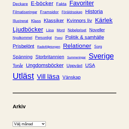
i
Favoriter
E-böcker
Deckare
Fakta
e
Historia
Framsidor
Filmatiseringar
Föräldraskap
r
Kärlek
Klassiker
Kvinnors liv
Klass
Illustrerat
Ljudböcker
Noveller
Nobelpriset
Läsa
Mord
Politik & samhälle
Personligt
Nyutkommet
Poesi
Relationer
Prisbelönt
Sorg
Radioföljetongen
Sverige
Spänning
Storbritannien
Summeringar
Ungdomsböcker
USA
Uppväxt
Tonår
Utläst
Vill läsa
Vänskap
Arkiv
A