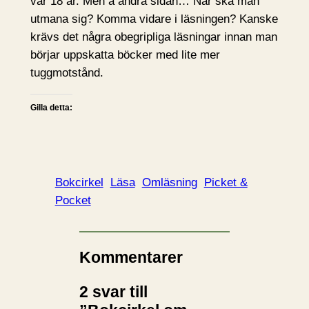
var 18 år. Men å andra sidan… När ska man
utmana sig? Komma vidare i läsningen? Kanske
krävs det några obegripliga läsningar innan man
börjar uppskatta böcker med lite mer
tuggmotstånd.
Gilla detta:
Bokcirkel
Läsa
Omläsning
Picket &
Pocket
Kommentarer
2 svar till