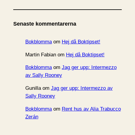
r
k
i
Senaste kommentarerna
v
Bokblomma
om
Hej då Boktipset!
Martin Fabian
om
Hej då Boktipset!
Bokblomma
om
Jag ger upp: Intermezzo
av Sally Rooney
Gunilla
om
Jag ger upp: Intermezzo av
Sally Rooney
Bokblomma
om
Rent hus av Alia Trabucco
Zerán