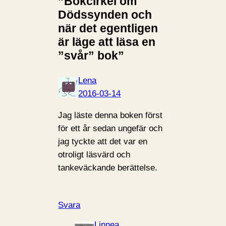
”Bokcirkel om
Dödssynden och
när det egentligen
är läge att läsa en
”svår” bok”
Lena
2016-03-14
Jag läste denna boken först
för ett år sedan ungefär och
jag tyckte att det var en
otroligt läsvärd och
tankeväckande berättelse.
Svara
Linnea