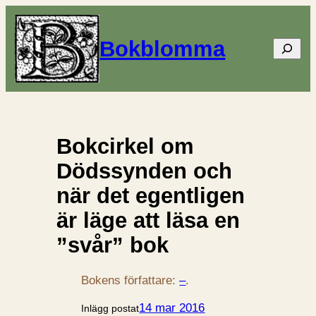
Bokblomma
Sök
Bokcirkel om
Dödssynden och
när det egentligen
är läge att läsa en
”svår” bok
Bokens författare:
–
.
14 mar 2016
Inlägg postat