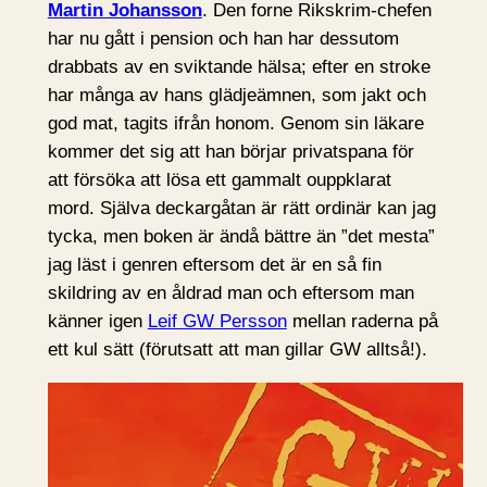
Martin Johansson
. Den forne Rikskrim-chefen
har nu gått i pension och han har dessutom
drabbats av en sviktande hälsa; efter en stroke
har många av hans glädjeämnen, som jakt och
god mat, tagits ifrån honom. Genom sin läkare
kommer det sig att han börjar privatspana för
att försöka att lösa ett gammalt ouppklarat
mord. Själva deckargåtan är rätt ordinär kan jag
tycka, men boken är ändå bättre än ”det mesta”
jag läst i genren eftersom det är en så fin
skildring av en åldrad man och eftersom man
känner igen
Leif GW Persson
mellan raderna på
ett kul sätt (förutsatt att man gillar GW alltså!).