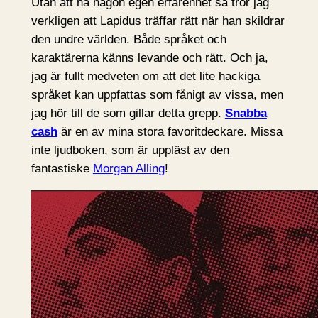
Utan att ha någon egen erfarenhet så tror jag
verkligen att Lapidus träffar rätt när han skildrar
den undre världen. Både språket och
karaktärerna känns levande och rätt. Och ja,
jag är fullt medveten om att det lite hackiga
språket kan uppfattas som fånigt av vissa, men
jag hör till de som gillar detta grepp.
Snabba
cash
är en av mina stora favoritdeckare. Missa
inte ljudboken, som är uppläst av den
fantastiske
Morgan Alling
!