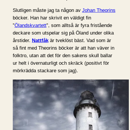
Slutligen måste jag ta någon av
Johan Theorins
böcker. Han har skrivit en väldigt fin
”
Ölandskvartett
”, som alltså är fyra fristående
deckare som utspelar sig på Öland under olika
årstider.
Nattfåk
är tveklöst bäst. Vad som är
så fint med Theorins böcker är att han väver in
folktro, utan att det för den sakens skull ballar
ur helt i övernaturligt och skräck (positivt för
mörkrädda stackare som jag).