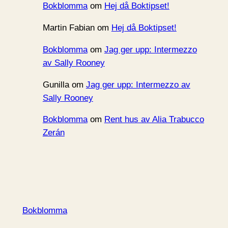
Bokblomma
om
Hej då Boktipset!
Martin Fabian
om
Hej då Boktipset!
Bokblomma
om
Jag ger upp: Intermezzo
av Sally Rooney
Gunilla
om
Jag ger upp: Intermezzo av
Sally Rooney
Bokblomma
om
Rent hus av Alia Trabucco
Zerán
Bokblomma