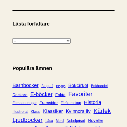
Lästa författare
K
a
t
e
Populära ämnen
g
o
r
Barnböcker
Bokcirkel
Biografi
Bokhandel
Blogga
i
Favoriter
E-böcker
Deckare
Fakta
e
Historia
Framsidor
Filmatiseringar
Föräldraskap
r
Kärlek
Klassiker
Kvinnors liv
Klass
Illustrerat
Ljudböcker
Noveller
Nobelpriset
Läsa
Mord