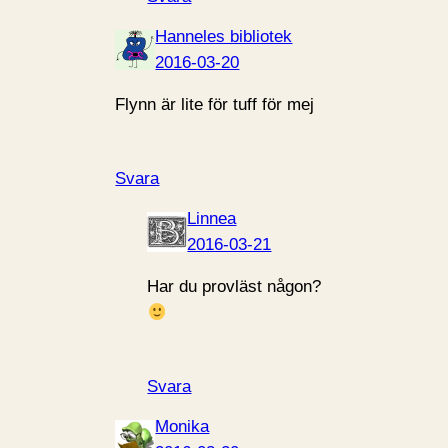
Hanneles bibliotek
2016-03-20
Flynn är lite för tuff för mej
Svara
Linnea
2016-03-21
Har du provläst någon?
Svara
Monika