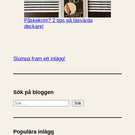
Påskekrim? 2 tips på läsvärda
deckare!
Slumpa fram ett inlägg!
Sök på bloggen
S
Sök
ö
k
Populära inlägg