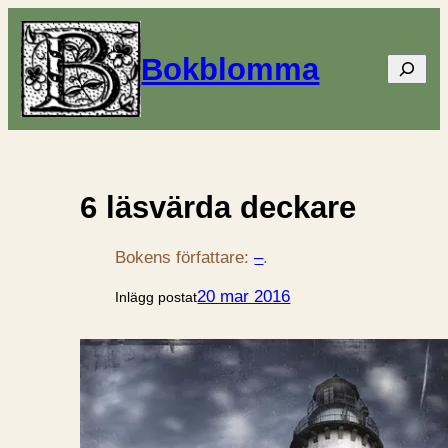
Bokblomma
Sök
6 läsvärda deckare
Bokens författare:
–
.
20 mar 2016
Inlägg postat