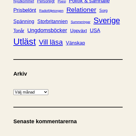
Politik & samhälle
Personligt
Nyutkommet
Poesi
Relationer
Prisbelönt
Sorg
Radioföljetongen
Sverige
Spänning
Storbritannien
Summeringar
Ungdomsböcker
USA
Uppväxt
Tonår
Utläst
Vill läsa
Vänskap
Arkiv
A
r
k
i
Senaste kommentarerna
v