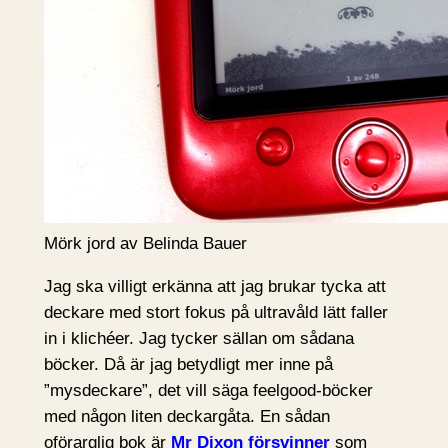
Mörk jord av Belinda Bauer
Jag ska villigt erkänna att jag brukar tycka att
deckare med stort fokus på ultravåld lätt faller
in i klichéer. Jag tycker sällan om sådana
böcker. Då är jag betydligt mer inne på
”mysdeckare”, det vill säga feelgood-böcker
med någon liten deckargåta. En sådan
oförarglig bok är
Mr Dixon försvinner
som