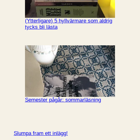
(Ytterligare) 5 hyllvärmare som aldrig
tycks bli lästa
Semester pågår: sommarläsning
Slumpa fram ett inlägg!