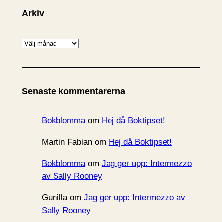
Arkiv
A
r
k
i
Senaste kommentarerna
v
Bokblomma
om
Hej då Boktipset!
Martin Fabian
om
Hej då Boktipset!
Bokblomma
om
Jag ger upp: Intermezzo
av Sally Rooney
Gunilla
om
Jag ger upp: Intermezzo av
Sally Rooney