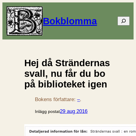
Bokblomma
Sök
Hej då Strändernas
svall, nu får du bo
på biblioteket igen
Bokens författare:
–
.
29 aug 2016
Inlägg postat