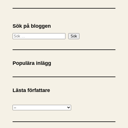
Sök på bloggen
S
Sök
ö
k
Populära inlägg
Lästa författare
K
a
t