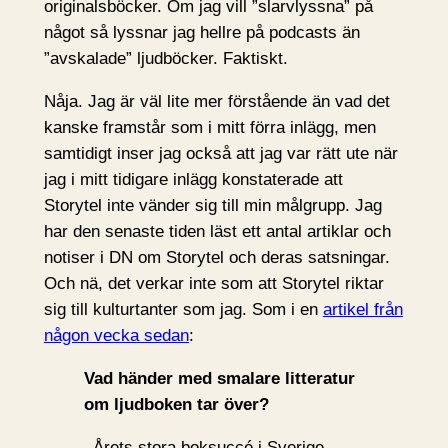
originalsböcker. Om jag vill ”slarvlyssna” på
något så lyssnar jag hellre på podcasts än
”avskalade” ljudböcker. Faktiskt.
Nåja. Jag är väl lite mer förstående än vad det
kanske framstår som i mitt förra inlägg, men
samtidigt inser jag också att jag var rätt ute när
jag i mitt tidigare inlägg konstaterade att
Storytel inte vänder sig till min målgrupp. Jag
har den senaste tiden läst ett antal artiklar och
notiser i DN om Storytel och deras satsningar.
Och nä, det verkar inte som att Storytel riktar
sig till kulturtanter som jag. Som i en
artikel från
någon vecka sedan
:
Vad händer med smalare litteratur
om ljudboken tar över?
–Årets stora boksuccé i Sverige,