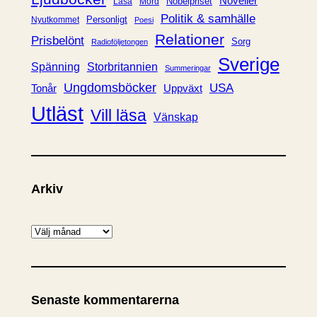
Noveller
Nobelpriset
Läsa
Mord
Politik & samhälle
Personligt
Nyutkommet
Poesi
Relationer
Prisbelönt
Sorg
Radioföljetongen
Sverige
Spänning
Storbritannien
Summeringar
Ungdomsböcker
USA
Uppväxt
Tonår
Utläst
Vill läsa
Vänskap
Arkiv
A
r
k
i
Senaste kommentarerna
v