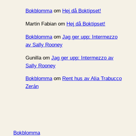
Bokblomma
om
Hej då Boktipset!
Martin Fabian
om
Hej då Boktipset!
Bokblomma
om
Jag ger upp: Intermezzo
av Sally Rooney
Gunilla
om
Jag ger upp: Intermezzo av
Sally Rooney
Bokblomma
om
Rent hus av Alia Trabucco
Zerán
Bokblomma