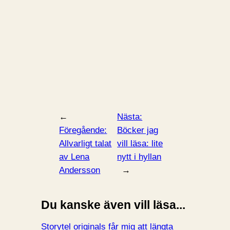
←
Nästa:
Föregående:
Böcker jag
Allvarligt talat
vill läsa: lite
av Lena
nytt i hyllan
Andersson
→
Du kanske även vill läsa...
Storytel originals får mig att längta