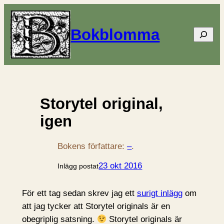
Bokblomma
Sök
Storytel original,
igen
Bokens författare:
–
.
23 okt 2016
Inlägg postat
För ett tag sedan skrev jag ett
surigt inlägg
om
att jag tycker att Storytel originals är en
obegriplig satsning.
Storytel originals är