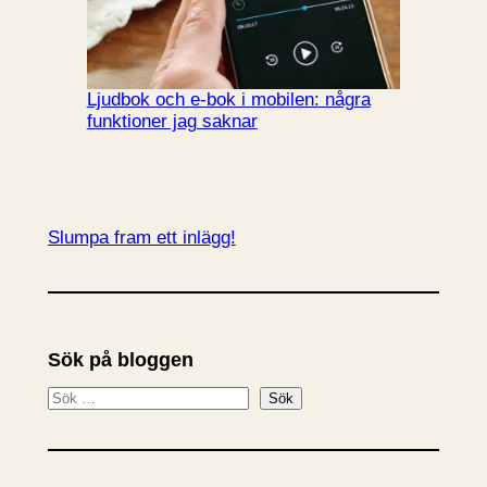
Ljudbok och e-bok i mobilen: några
funktioner jag saknar
Slumpa fram ett inlägg!
Sök på bloggen
S
Sök
ö
k