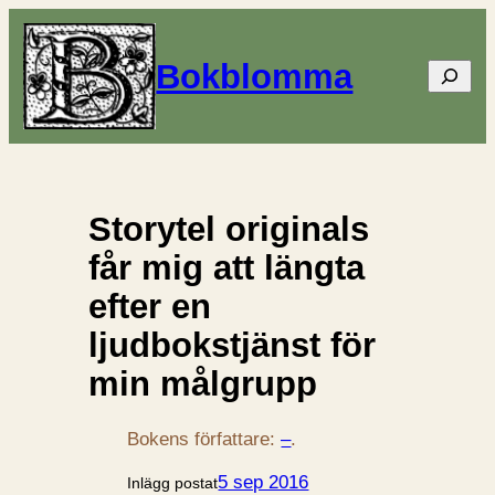
Bokblomma
Sök
Storytel originals
får mig att längta
efter en
ljudbokstjänst för
min målgrupp
Bokens författare:
–
.
5 sep 2016
Inlägg postat