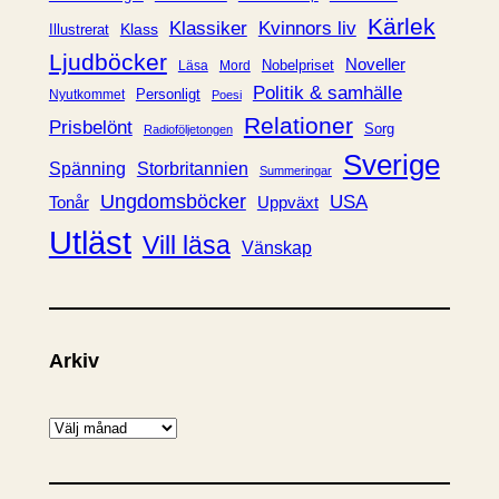
r
Kärlek
Klassiker
Kvinnors liv
Klass
Illustrerat
Ljudböcker
Noveller
Nobelpriset
Läsa
Mord
Politik & samhälle
Personligt
Nyutkommet
Poesi
Relationer
Prisbelönt
Sorg
Radioföljetongen
Sverige
Spänning
Storbritannien
Summeringar
Ungdomsböcker
USA
Uppväxt
Tonår
Utläst
Vill läsa
Vänskap
Arkiv
A
r
k