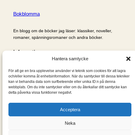
Bokblomma
En blogg om de böcker jag läser: klassiker, noveller,
romaner, spänningsromaner och andra böcker.
Information
Hantera samtycke
Cookie- och integritetspolicy
Om mig & om bloggen
För att ge en bra upplevelse använder vi teknik som cookies för att lagra
S
och/eller komma åt enhetsinformation. När du samtycker till dessa tekniker
kan vi behandla data som surfbeteende eller unika ID:n på denna
ö
webbplats. Om du inte samtycker eller om du återkallar ditt samtycke kan
k
detta påverka vissa funktioner negativt.
Acceptera
Neka