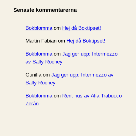
i
Senaste kommentarerna
v
Bokblomma
om
Hej då Boktipset!
Martin Fabian
om
Hej då Boktipset!
Bokblomma
om
Jag ger upp: Intermezzo
av Sally Rooney
Gunilla
om
Jag ger upp: Intermezzo av
Sally Rooney
Bokblomma
om
Rent hus av Alia Trabucco
Zerán