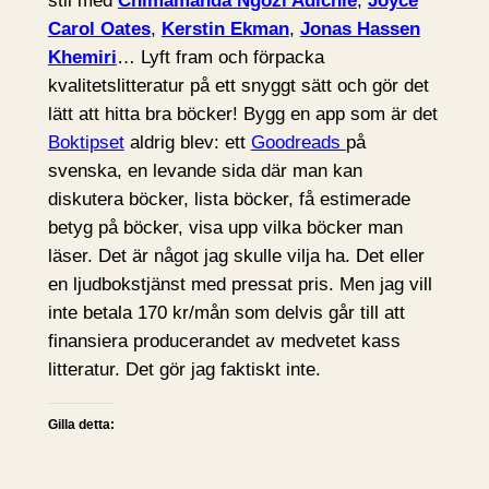
stil med
Chimamanda Ngozi Adichie
,
Joyce
Carol Oates
,
Kerstin Ekman
,
Jonas Hassen
Khemiri
… Lyft fram och förpacka
kvalitetslitteratur på ett snyggt sätt och gör det
lätt att hitta bra böcker! Bygg en app som är det
Boktipset
aldrig blev: ett
Goodreads
på
svenska, en levande sida där man kan
diskutera böcker, lista böcker, få estimerade
betyg på böcker, visa upp vilka böcker man
läser. Det är något jag skulle vilja ha. Det eller
en ljudbokstjänst med pressat pris. Men jag vill
inte betala 170 kr/mån som delvis går till att
finansiera producerandet av medvetet kass
litteratur. Det gör jag faktiskt inte.
Gilla detta: