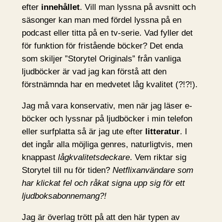
efter
innehållet
. Vill man lyssna på avsnitt och
säsonger kan man med fördel lyssna på en
podcast eller titta på en tv-serie. Vad fyller det
för funktion för fristående böcker? Det enda
som skiljer ”Storytel Originals” från vanliga
ljudböcker är vad jag kan förstå att den
förstnämnda har en medvetet låg kvalitet (?!?!).
Jag må vara konservativ, men när jag läser e-
böcker och lyssnar på ljudböcker i min telefon
eller surfplatta så är jag ute efter
litteratur
. I
det ingår alla möjliga genres, naturligtvis, men
knappast
lågkvalitetsdeckare
. Vem riktar sig
Storytel till nu för tiden?
Netflixanvändare som
har klickat fel och råkat signa upp sig för ett
ljudboksabonnemang?!
Jag är överlag trött på att den här typen av