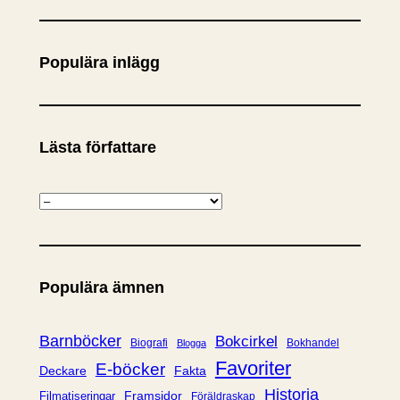
ö
k
Populära inlägg
Lästa författare
K
a
t
e
Populära ämnen
g
o
r
Barnböcker
Bokcirkel
Biografi
Bokhandel
Blogga
i
Favoriter
E-böcker
Deckare
Fakta
e
Historia
Framsidor
Filmatiseringar
Föräldraskap