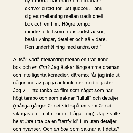
nytt format där man som författare
skriver direkt för just ljudbok. Tänk
dig ett mellanting mellan traditionell
bok och en film. Högre tempo,
mindre lullull som transportsträckor,
beskrivningar, detaljer och så vidare.
Ren underhållning med andra ord.”
Alltså! Vadå mellanting mellan en traditionell
bok och
en film
? Jag älskar långsamma draman
och intelligenta komedier, däremot får jag inte ut
någonting av pajiga actionfilmer med biljakter.
Jag vill inte tänka på film som något som har
högt tempo och som saknar ”lullull” och detaljer
(många gånger är det sidospåren som är det
viktigaste i en film, om ni frågar mig). Jag skulle
helst
inte
titta på en ”fartfylld” film utan detaljer
och nyanser. Och
en bok
som saknar allt detta?