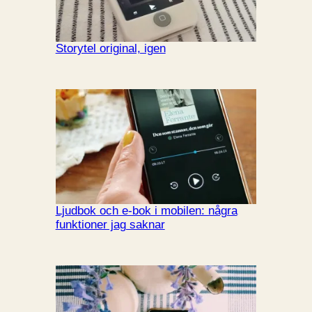
Storytel original, igen
Ljudbok och e-bok i mobilen: några
funktioner jag saknar