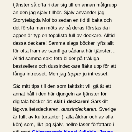
tjänster så ofta riktar sig till en annan målgrupp
än den jag själv tillhör. Själv använder jag
Storytelägda Mofibo sedan en tid tillbaka och
det första man möts av på deras förstasida i
appen är typ en topplista full av deckare. Alltid
dessa deckare! Samma slags böcker lyfts allt
för ofta fram av samtliga sådana här tjänster…
Alltid samma sak: feta bilder på tråkiga
bestsellers och dussindeckare fläks upp för att
fånga intresset. Men jag
tappar
ju intresset.
Så: mitt tips till den som faktiskt vill gå åt ett
annat håll i den här djungeln av tjänster för
digitala böcker är:
skit i deckaren
! Särskilt
lågkvalitetsdeckaren,
dussindeckaren
. Sverige
är fullt av kulturtanter (i alla åldrar och av alla
kön) som, likt jag själv, hellre läser författare i