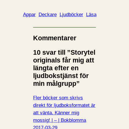
Appar
Deckare
Ljudböcker
Läsa
Kommentarer
10 svar till ”Storytel
originals får mig att
längta efter en
ljudbokstjänst för
min målgrupp”
Fler böcker som skrivs
direkt för ljudboksformatet är
att vänta. Känner mig
mossig! | – | Bokblomma
2017-03-29