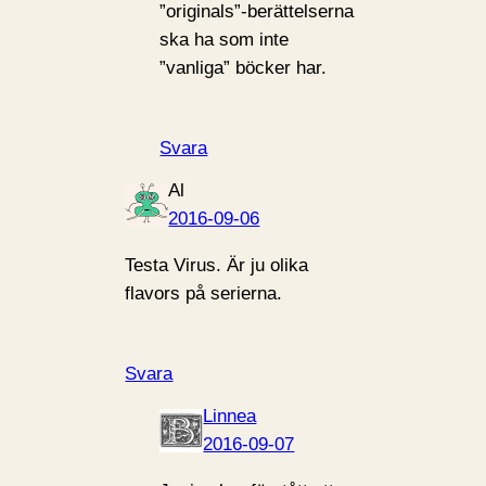
”originals”-berättelserna
ska ha som inte
”vanliga” böcker har.
Svara
Al
2016-09-06
Testa Virus. Är ju olika
flavors på serierna.
Svara
Linnea
2016-09-07