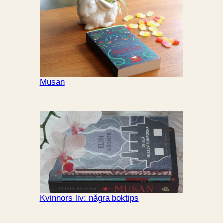
Musan
Kvinnors liv: några boktips