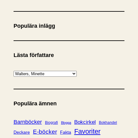
ö
k
Populära inlägg
Lästa författare
K
a
t
e
Populära ämnen
g
o
r
Barnböcker
Bokcirkel
Biografi
Bokhandel
Blogga
i
Favoriter
E-böcker
Deckare
Fakta
e