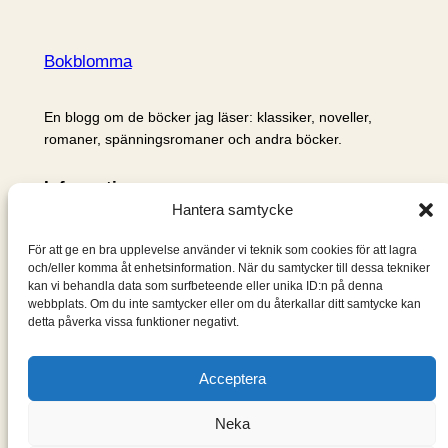
Bokblomma
En blogg om de böcker jag läser: klassiker, noveller,
romaner, spänningsromaner och andra böcker.
Information
Hantera samtycke
Cookie- och integritetspolicy
Om mig & om bloggen
För att ge en bra upplevelse använder vi teknik som cookies för att lagra
S
och/eller komma åt enhetsinformation. När du samtycker till dessa tekniker
kan vi behandla data som surfbeteende eller unika ID:n på denna
ö
webbplats. Om du inte samtycker eller om du återkallar ditt samtycke kan
k
detta påverka vissa funktioner negativt.
Acceptera
Neka