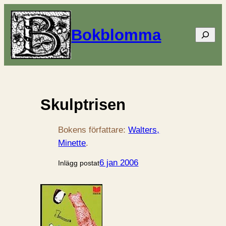
Bokblomma
Sök
Skulptrisen
Bokens författare:
Walters,
Minette
.
6 jan 2006
Inlägg postat