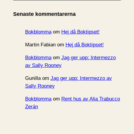
k
i
Senaste kommentarerna
v
Bokblomma
om
Hej då Boktipset!
Martin Fabian
om
Hej då Boktipset!
Bokblomma
om
Jag ger upp: Intermezzo
av Sally Rooney
Gunilla
om
Jag ger upp: Intermezzo av
Sally Rooney
Bokblomma
om
Rent hus av Alia Trabucco
Zerán