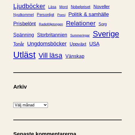
Ljudböcker
Noveller
Nobelpriset
Läsa
Mord
Politik & samhälle
Personligt
Nyutkommet
Poesi
Relationer
Prisbelönt
Sorg
Radioföljetongen
Sverige
Spänning
Storbritannien
Summeringar
Ungdomsböcker
USA
Uppväxt
Tonår
Utläst
Vill läsa
Vänskap
Arkiv
A
r
k
i
Senaste kommentarerna