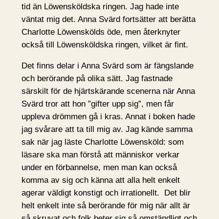
tid än Löwensköldska ringen. Jag hade inte
väntat mig det. Anna Svärd fortsätter att berätta
Charlotte Löwenskölds öde, men återknyter
också till Löwensköldska ringen, vilket är fint.
Det finns delar i Anna Svärd som är fängslande
och berörande på olika sätt. Jag fastnade
särskilt för de hjärtskärande scenerna när Anna
Svärd tror att hon ”gifter upp sig”, men får
uppleva drömmen gå i kras. Annat i boken hade
jag svårare att ta till mig av. Jag kände samma
sak när jag läste Charlotte Löwensköld: som
läsare ska man förstå att människor verkar
under en förbannelse, men man kan också
komma av sig och känna att alla helt enkelt
agerar väldigt konstigt och irrationellt. Det blir
helt enkelt inte så berörande för mig när allt är
så skruvat och folk beter sig så omständligt och