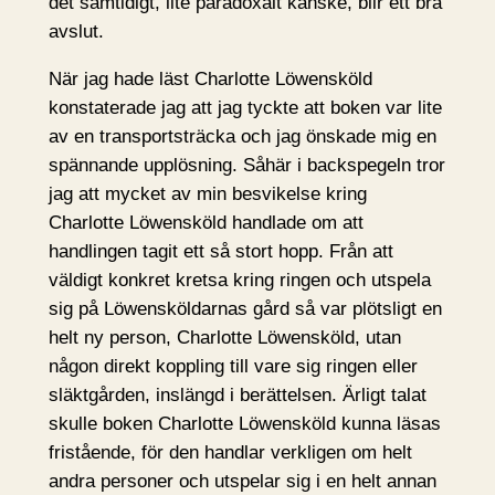
det samtidigt, lite paradoxalt kanske, blir ett bra
avslut.
När jag hade läst Charlotte Löwensköld
konstaterade jag att jag tyckte att boken var lite
av en transportsträcka och jag önskade mig en
spännande upplösning. Såhär i backspegeln tror
jag att mycket av min besvikelse kring
Charlotte Löwensköld handlade om att
handlingen tagit ett så stort hopp. Från att
väldigt konkret kretsa kring ringen och utspela
sig på Löwensköldarnas gård så var plötsligt en
helt ny person, Charlotte Löwensköld, utan
någon direkt koppling till vare sig ringen eller
släktgården, inslängd i berättelsen. Ärligt talat
skulle boken Charlotte Löwensköld kunna läsas
fristående, för den handlar verkligen om helt
andra personer och utspelar sig i en helt annan