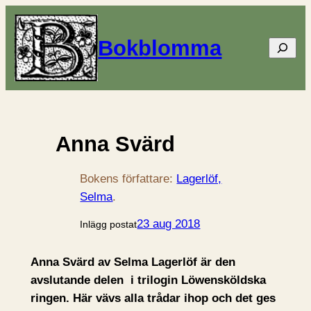
Bokblomma
Sök
Anna Svärd
Bokens författare:
Lagerlöf,
Selma
.
23 aug 2018
Inlägg postat
Anna Svärd av Selma Lagerlöf är den
avslutande delen i trilogin Löwensköldska
ringen. Här vävs alla trådar ihop och det ges