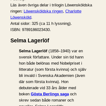
Läs även övriga delar i trilogin Löwensköldska
ringen:
Löwensköldska ringen
,
Charlotte
Löwensköld
.
Antal sidor: 325 (ca 11 h lyssning).
ISBN: 9789186023430.
Selma Lagerlöf
Selma Lagerlöf
(1858–1940) var en
svensk författare. Under sin tid hann
hon både belönas med Nobelpriset i
litteratur (som första kvinna) och själv
bli invald i Svenska Akademien (även
där som första kvinna). Hon
debuterade vid 33 års ålder med
boken
Gösta Berlings saga
och
skrev sedan både romaner och