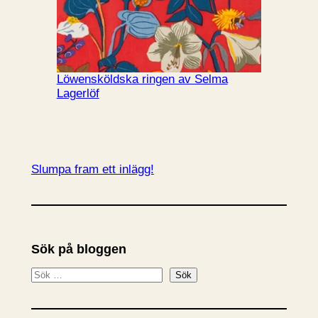
Löwensköldska ringen av Selma
Lagerlöf
Slumpa fram ett inlägg!
Sök på bloggen
S
Sök
ö
k