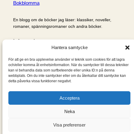
Bokblomma
En blogg om de böcker jag läser: klassiker, noveller,
romaner, spänningsromaner och andra böcker.
Information
Hantera samtycke
Cookie- och integritetspolicy
Om mig & om bloggen
För att ge en bra upplevelse använder vi teknik som cookies för att lagra
S
och/eller komma åt enhetsinformation. När du samtycker till dessa tekniker
kan vi behandla data som surfbeteende eller unika ID:n på denna
ö
webbplats. Om du inte samtycker eller om du återkallar ditt samtycke kan
k
detta påverka vissa funktioner negativt.
Acceptera
Neka
Visa preferenser
Designad med
WordPress