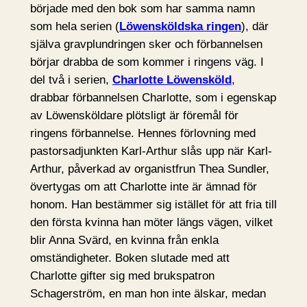
började med den bok som har samma namn
som hela serien (
Löwensköldska ringen
), där
själva gravplundringen sker och förbannelsen
börjar drabba de som kommer i ringens väg. I
del två i serien,
Charlotte Löwensköld
,
drabbar förbannelsen Charlotte, som i egenskap
av Löwensköldare plötsligt är föremål för
ringens förbannelse. Hennes förlovning med
pastorsadjunkten Karl-Arthur slås upp när Karl-
Arthur, påverkad av organistfrun Thea Sundler,
övertygas om att Charlotte inte är ämnad för
honom. Han bestämmer sig istället för att fria till
den första kvinna han möter längs vägen, vilket
blir Anna Svärd, en kvinna från enkla
omständigheter. Boken slutade med att
Charlotte gifter sig med brukspatron
Schagerström, en man hon inte älskar, medan