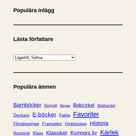
Populära inlägg
Lästa författare
K
a
t
e
Populära ämnen
g
o
r
Barnböcker
Bokcirkel
Biografi
Bokhandel
Blogga
i
Favoriter
E-böcker
Deckare
Fakta
e
Historia
Framsidor
Filmatiseringar
Föräldraskap
r
Kärlek
Klassiker
Kvinnors liv
Klass
Illustrerat