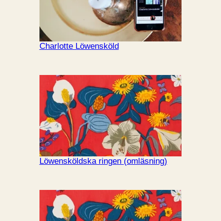
Charlotte Löwensköld
Löwensköldska ringen (omläsning)