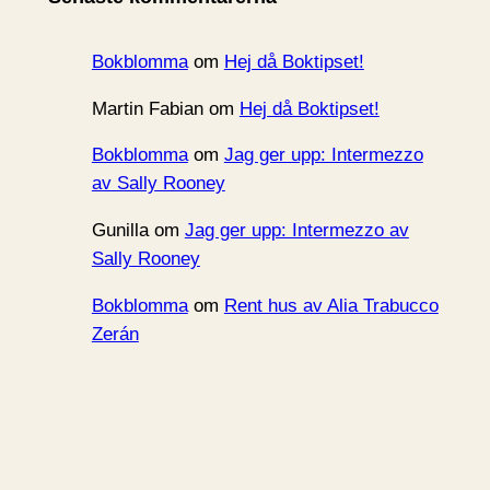
v
Bokblomma
om
Hej då Boktipset!
Martin Fabian
om
Hej då Boktipset!
Bokblomma
om
Jag ger upp: Intermezzo
av Sally Rooney
Gunilla
om
Jag ger upp: Intermezzo av
Sally Rooney
Bokblomma
om
Rent hus av Alia Trabucco
Zerán