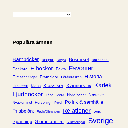
K
a
t
e
Populära ämnen
g
o
r
Barnböcker
Bokcirkel
Biografi
Bokhandel
Blogga
i
Favoriter
E-böcker
Deckare
Fakta
e
Historia
Framsidor
Filmatiseringar
Föräldraskap
r
Kärlek
Klassiker
Kvinnors liv
Klass
Illustrerat
Ljudböcker
Noveller
Nobelpriset
Läsa
Mord
Politik & samhälle
Personligt
Nyutkommet
Poesi
Relationer
Prisbelönt
Sorg
Radioföljetongen
Sverige
Spänning
Storbritannien
Summeringar