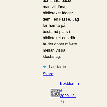
och andra böcker
man vill låna,
biblioteket lägger
dem i en kasse. Jag
får hämta på
bestämd plats i
biblioteket och där
är det öppet må-fre
mellan vissa
klockslag.
Laddar in …
Svara
Bokblomm
a
2020-12-
31