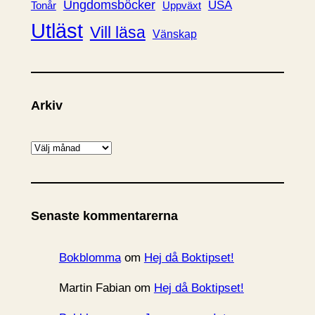
Ungdomsböcker
USA
Uppväxt
Tonår
Utläst
Vill läsa
Vänskap
Arkiv
A
r
k
i
Senaste kommentarerna
v
Bokblomma
om
Hej då Boktipset!
Martin Fabian
om
Hej då Boktipset!