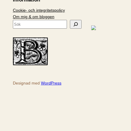
Cookie- och integritetspolicy
Om mig & om bloggen
S
ö
k
Designad med
WordPress