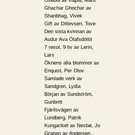
Osebol av Kapla, Marit
Ghachar Ghochar av
Shanbhag, Vivek
Gift av Ditlevsen, Tove
Den sista kvinnan av
Audur Ava Ólafsdóttir
7 resor, 9 liv av Lerin,
Lars
Öknens alla blommor av
Enquist, Per Olov
Samlade verk av
Sandgren, Lydia
Början av Sundström,
Gunbritt
Fjärilsvägen av
Lundberg, Patrik
Kungariket av Nesbø, Jo
Granen av Andersen,