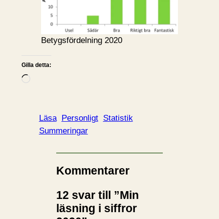
Betygsfördelning 2020
Gilla detta:
L
a
d
d
Läsa
Personligt
Statistik
a
Summeringar
r
i
n
Kommentarer
…
12 svar till ”Min
läsning i siffror