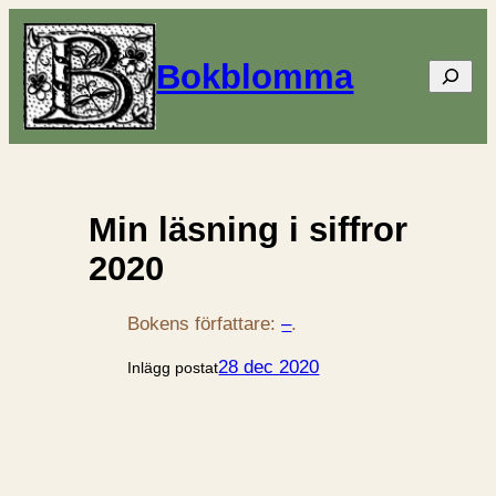
Bokblomma
Sök
Min läsning i siffror
2020
Bokens författare:
–
.
28 dec 2020
Inlägg postat