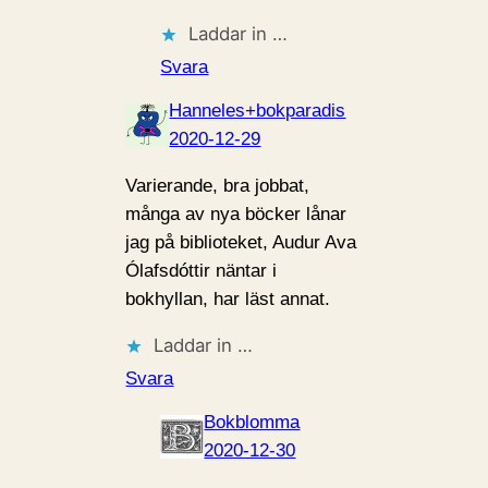
Laddar in …
Svara
Hanneles+bokparadis
2020-12-29
Varierande, bra jobbat,
många av nya böcker lånar
jag på biblioteket, Audur Ava
Ólafsdóttir näntar i
bokhyllan, har läst annat.
Laddar in …
Svara
Bokblomma
2020-12-30