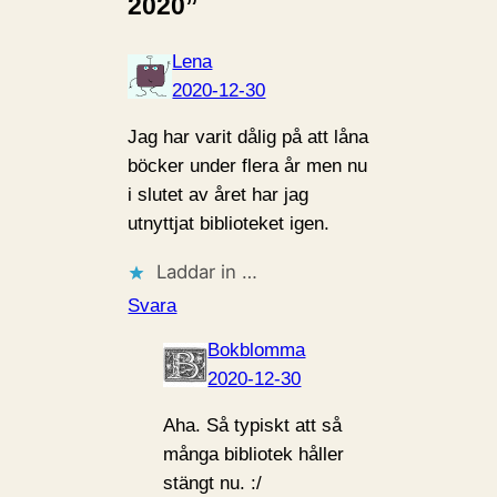
2020”
Lena
2020-12-30
Jag har varit dålig på att låna
böcker under flera år men nu
i slutet av året har jag
utnyttjat biblioteket igen.
Laddar in …
Svara
Bokblomma
2020-12-30
Aha. Så typiskt att så
många bibliotek håller
stängt nu. :/