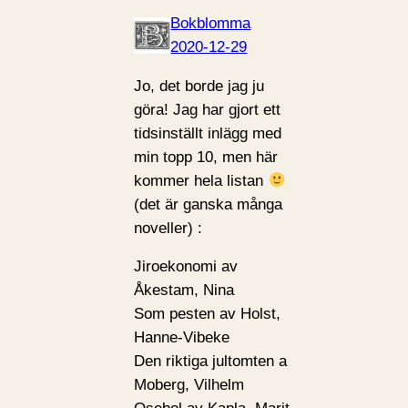
Bokblomma
2020-12-29
Jo, det borde jag ju
göra! Jag har gjort ett
tidsinställt inlägg med
min topp 10, men här
kommer hela listan
(det är ganska många
noveller) :
Jiroekonomi av
Åkestam, Nina
Som pesten av Holst,
Hanne-Vibeke
Den riktiga jultomten a
Moberg, Vilhelm