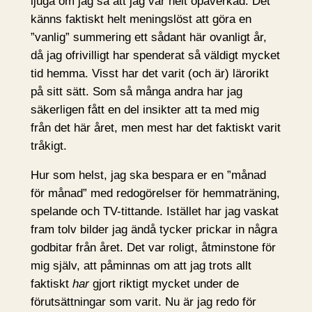
ljuga om jag sa att jag var helt opåverkad. Det
känns faktiskt helt meningslöst att göra en
”vanlig” summering ett sådant här ovanligt år,
då jag ofrivilligt har spenderat så väldigt mycket
tid hemma. Visst har det varit (och är) lärorikt
på sitt sätt. Som så många andra har jag
säkerligen fått en del insikter att ta med mig
från det här året, men mest har det faktiskt varit
tråkigt.
Hur som helst, jag ska bespara er en ”månad
för månad” med redogörelser för hemmaträning,
spelande och TV-tittande. Istället har jag vaskat
fram tolv bilder jag ändå tycker prickar in några
godbitar från året. Det var roligt, åtminstone för
mig själv, att påminnas om att jag trots allt
faktiskt
har
gjort riktigt mycket under de
förutsättningar som varit. Nu är jag redo för