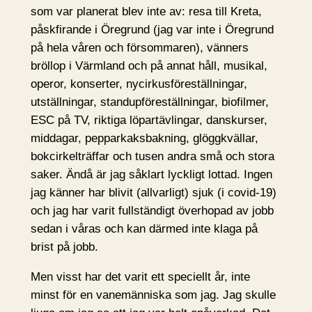
som var planerat blev inte av: resa till Kreta,
påskfirande i Öregrund (jag var inte i Öregrund
på hela våren och försommaren), vänners
bröllop i Värmland och på annat håll, musikal,
operor, konserter, nycirkusföreställningar,
utställningar, standupföreställningar, biofilmer,
ESC på TV, riktiga löpartävlingar, danskurser,
middagar, pepparkaksbakning, glöggkvällar,
bokcirkelträffar och tusen andra små och stora
saker. Ändå är jag såklart lyckligt lottad. Ingen
jag känner har blivit (allvarligt) sjuk (i covid-19)
och jag har varit fullständigt överhopad av jobb
sedan i våras och kan därmed inte klaga på
brist på jobb.
Men visst har det varit ett speciellt år, inte
minst för en vanemänniska som jag. Jag skulle