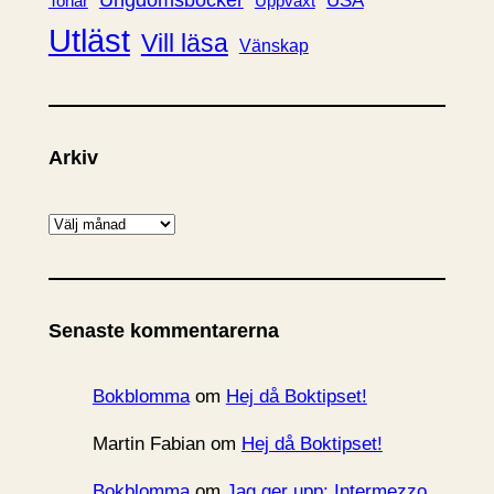
Ungdomsböcker
USA
Uppväxt
Tonår
Utläst
Vill läsa
Vänskap
Arkiv
A
r
k
i
Senaste kommentarerna
v
Bokblomma
om
Hej då Boktipset!
Martin Fabian
om
Hej då Boktipset!
Bokblomma
om
Jag ger upp: Intermezzo