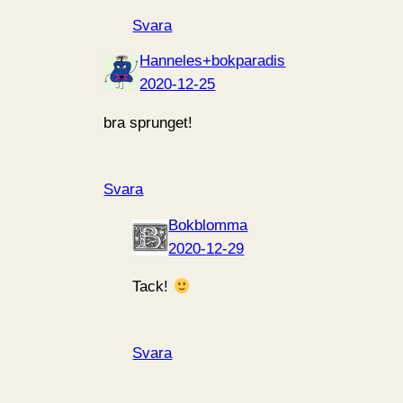
Svara
Hanneles+bokparadis
2020-12-25
bra sprunget!
Svara
Bokblomma
2020-12-29
Tack!
Svara