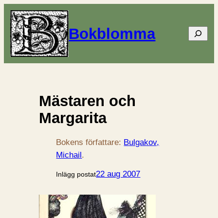
Bokblomma
Sök
Mästaren och
Margarita
Bokens författare:
Bulgakov,
Michail
.
22 aug 2007
Inlägg postat