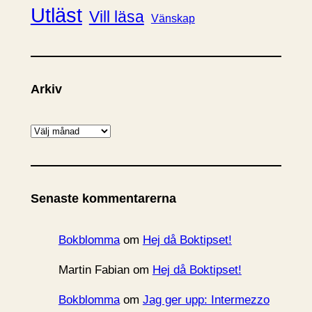
Utläst
Vill läsa
Vänskap
Arkiv
A
r
k
i
Senaste kommentarerna
v
Bokblomma
om
Hej då Boktipset!
Martin Fabian
om
Hej då Boktipset!
Bokblomma
om
Jag ger upp: Intermezzo