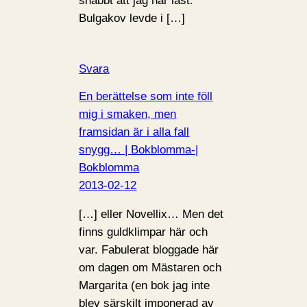
snabbt att jag har läst.
Bulgakov levde i […]
Svara
En berättelse som inte föll
mig i smaken, men
framsidan är i alla fall
snygg… | Bokblomma-|
Bokblomma
2013-02-12
[…] eller Novellix… Men det
finns guldklimpar här och
var. Fabulerat bloggade här
om dagen om Mästaren och
Margarita (en bok jag inte
blev särskilt imponerad av