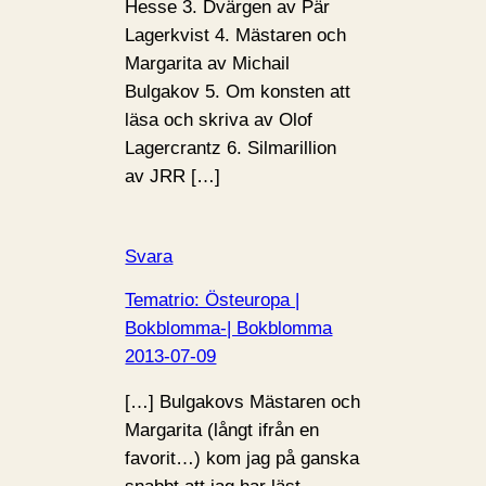
Hesse 3. Dvärgen av Pär
Lagerkvist 4. Mästaren och
Margarita av Michail
Bulgakov 5. Om konsten att
läsa och skriva av Olof
Lagercrantz 6. Silmarillion
av JRR […]
Svara
Tematrio: Östeuropa |
Bokblomma-| Bokblomma
2013-07-09
[…] Bulgakovs Mästaren och
Margarita (långt ifrån en
favorit…) kom jag på ganska