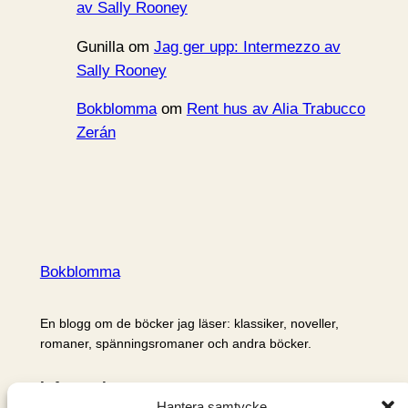
av Sally Rooney
Gunilla
om
Jag ger upp: Intermezzo av
Sally Rooney
Bokblomma
om
Rent hus av Alia Trabucco
Zerán
Bokblomma
En blogg om de böcker jag läser: klassiker, noveller,
romaner, spänningsromaner och andra böcker.
Information
Hantera samtycke