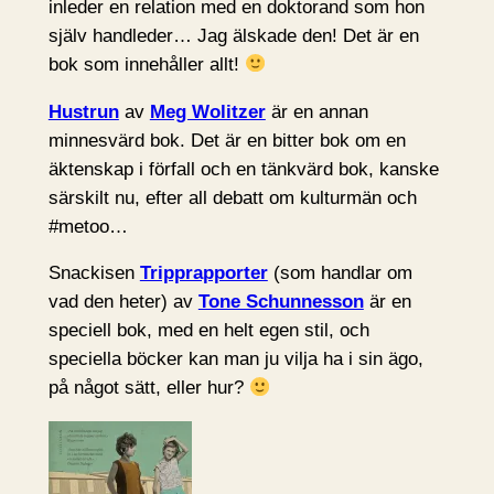
inleder en relation med en doktorand som hon
själv handleder… Jag älskade den! Det är en
bok som innehåller allt!
Hustrun
av
Meg Wolitzer
är en annan
minnesvärd bok. Det är en bitter bok om en
äktenskap i förfall och en tänkvärd bok, kanske
särskilt nu, efter all debatt om kulturmän och
#metoo…
Snackisen
Tripprapporter
(som handlar om
vad den heter) av
Tone Schunnesson
är en
speciell bok, med en helt egen stil, och
speciella böcker kan man ju vilja ha i sin ägo,
på något sätt, eller hur?