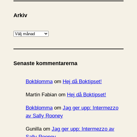
Arkiv
A
r
k
i
Senaste kommentarerna
v
Bokblomma
om
Hej då Boktipset!
Martin Fabian
om
Hej då Boktipset!
Bokblomma
om
Jag ger upp: Intermezzo
av Sally Rooney
Gunilla
om
Jag ger upp: Intermezzo av
Sally Rooney