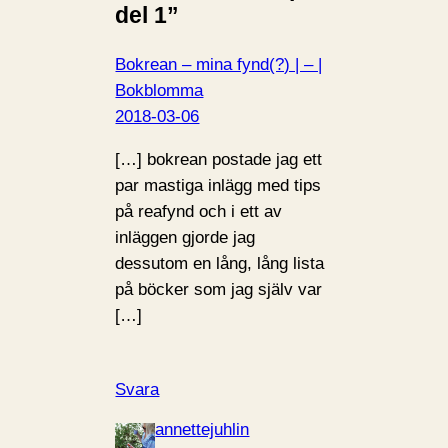
del 1”
Bokrean – mina fynd(?) | – |
Bokblomma
2018-03-06
[…] bokrean postade jag ett
par mastiga inlägg med tips
på reafynd och i ett av
inläggen gjorde jag
dessutom en lång, lång lista
på böcker som jag själv var
[…]
Svara
annettejuhlin