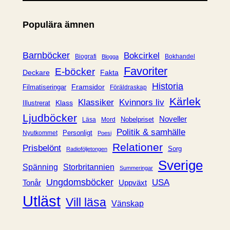
t
e
Populära ämnen
g
o
r
Barnböcker
Bokcirkel
Biografi
Bokhandel
Blogga
i
Favoriter
E-böcker
Deckare
Fakta
e
Historia
Framsidor
Filmatiseringar
Föräldraskap
r
Kärlek
Klassiker
Kvinnors liv
Klass
Illustrerat
Ljudböcker
Noveller
Nobelpriset
Läsa
Mord
Politik & samhälle
Personligt
Nyutkommet
Poesi
Relationer
Prisbelönt
Sorg
Radioföljetongen
Sverige
Spänning
Storbritannien
Summeringar
Ungdomsböcker
USA
Uppväxt
Tonår
Utläst
Vill läsa
Vänskap