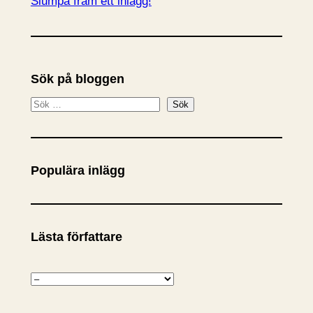
Slumpa fram ett inlägg!
Sök på bloggen
S
Sök
ö
k
Populära inlägg
Lästa författare
K
a