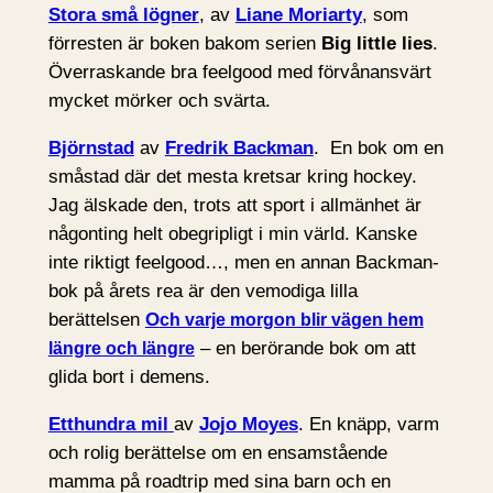
Stora små lögner
, av
Liane Moriarty
, som
förresten är boken bakom serien
Big little lies
.
Överraskande bra feelgood med förvånansvärt
mycket mörker och svärta.
Björnstad
av
Fredrik Backman
. En bok om en
småstad där det mesta kretsar kring hockey.
Jag älskade den, trots att sport i allmänhet är
någonting helt obegripligt i min värld. Kanske
inte riktigt feelgood…, men en annan Backman-
bok på årets rea är den vemodiga lilla
berättelsen
O
ch varje morgon blir vägen hem
– en berörande bok om att
längre och längre
glida bort i demens.
Etthundra mil
av
Jojo Moyes
. En knäpp, varm
och rolig berättelse om en ensamstående
mamma på roadtrip med sina barn och en