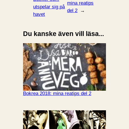
mina reatips
utspelar sig på
del 2
→
havet
Du kanske även vill läsa...
Bokrea 2018: mina reatips del 2