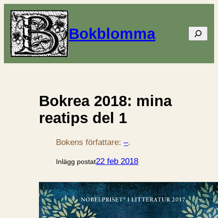
Bokblomma
Sök
Bokrea 2018: mina
reatips del 1
Bokens författare:
–
.
22 feb 2018
Inlägg postat