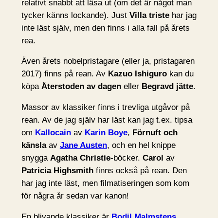
relativt snabbt att läsa ut (om det är något man
tycker känns lockande). Just
Villa triste
har jag
inte läst själv, men den finns i alla fall på årets
rea.
Även årets nobelpristagare (eller ja, pristagaren
2017) finns på rean. Av
Kazuo Ishiguro
kan du
köpa
Återstoden av dagen
eller
Begravd jätte
.
Massor av klassiker finns i trevliga utgåvor på
rean. Av de jag själv har läst kan jag t.ex. tipsa
om
Kallocain
av
Karin Boye
,
Förnuft och
känsla
av
Jane Austen
, och en hel knippe
snygga
Agatha Christie
-böcker.
Carol
av
Patricia Highsmith
finns också på rean. Den
har jag inte läst, men filmatiseringen som kom
för några år sedan var kanon!
En blivande klassiker är
Bodil Malmstens