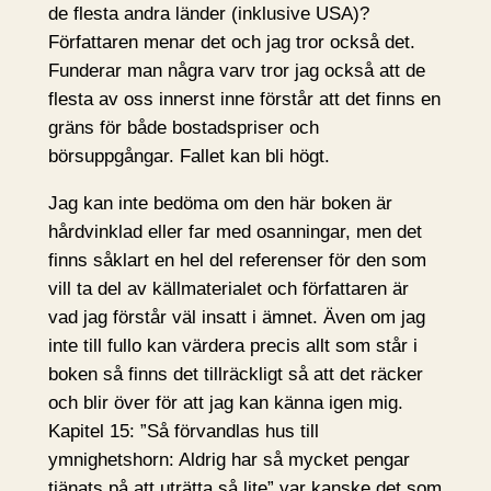
de flesta andra länder (inklusive USA)?
Författaren menar det och jag tror också det.
Funderar man några varv tror jag också att de
flesta av oss innerst inne förstår att det finns en
gräns för både bostadspriser och
börsuppgångar. Fallet kan bli högt.
Jag kan inte bedöma om den här boken är
hårdvinklad eller far med osanningar, men det
finns såklart en hel del referenser för den som
vill ta del av källmaterialet och författaren är
vad jag förstår väl insatt i ämnet. Även om jag
inte till fullo kan värdera precis allt som står i
boken så finns det tillräckligt så att det räcker
och blir över för att jag kan känna igen mig.
Kapitel 15: ”Så förvandlas hus till
ymnighetshorn: Aldrig har så mycket pengar
tjänats på att uträtta så lite” var kanske det som