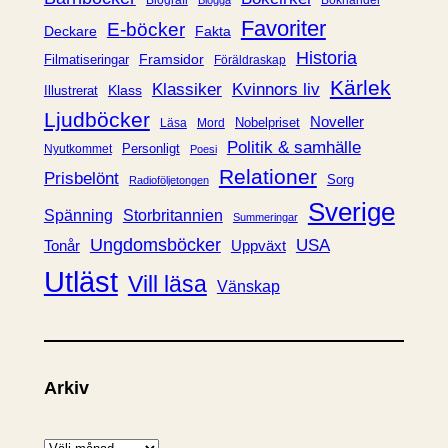
i
Favoriter
E-böcker
Deckare
Fakta
e
Historia
Framsidor
Filmatiseringar
Föräldraskap
r
Kärlek
Klassiker
Kvinnors liv
Klass
Illustrerat
Ljudböcker
Noveller
Nobelpriset
Läsa
Mord
Politik & samhälle
Personligt
Nyutkommet
Poesi
Relationer
Prisbelönt
Sorg
Radioföljetongen
Sverige
Spänning
Storbritannien
Summeringar
Ungdomsböcker
USA
Uppväxt
Tonår
Utläst
Vill läsa
Vänskap
Arkiv
A