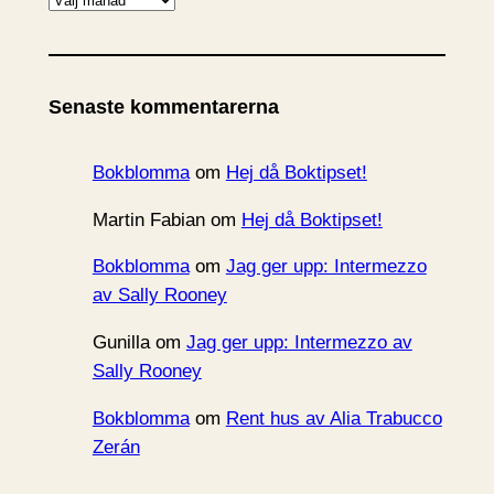
r
k
i
Senaste kommentarerna
v
Bokblomma
om
Hej då Boktipset!
Martin Fabian
om
Hej då Boktipset!
Bokblomma
om
Jag ger upp: Intermezzo
av Sally Rooney
Gunilla
om
Jag ger upp: Intermezzo av
Sally Rooney
Bokblomma
om
Rent hus av Alia Trabucco
Zerán