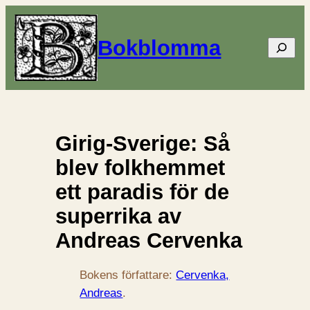
Bokblomma
Sök
Girig-Sverige: Så
blev folkhemmet
ett paradis för de
superrika av
Andreas Cervenka
Bokens författare:
Cervenka,
Andreas
.