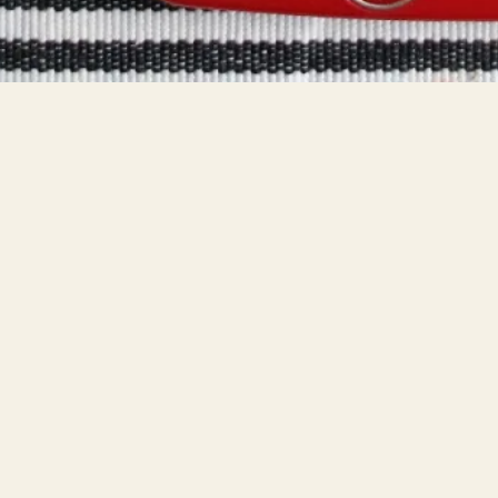
Bokblomma
om
Rent hus av Alia
Trabucco Zerán