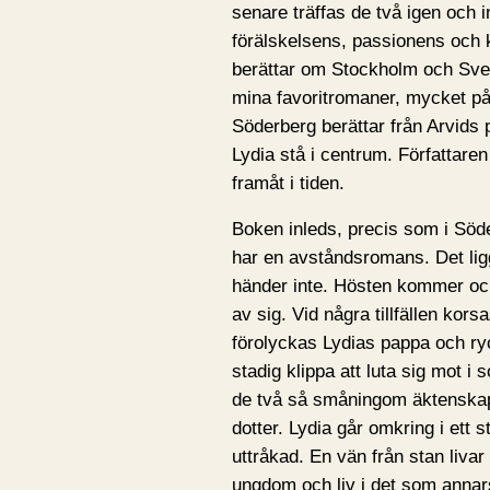
senare träffas de två igen och i
förälskelsens, passionens och
berättar om Stockholm och Sveri
mina favoritromaner, mycket på
Söderberg berättar från Arvids 
Lydia stå i centrum. Författaren
framåt i tiden.
Boken inleds, precis som i Söde
har en avståndsromans. Det ligg
händer inte. Hösten kommer och
av sig. Vid några tillfällen kor
förolyckas Lydias pappa och ryck
stadig klippa att luta sig mot i 
de två så småningom äktenskap. 
dotter. Lydia går omkring i ett 
uttråkad. En vän från stan liva
ungdom och liv i det som annars