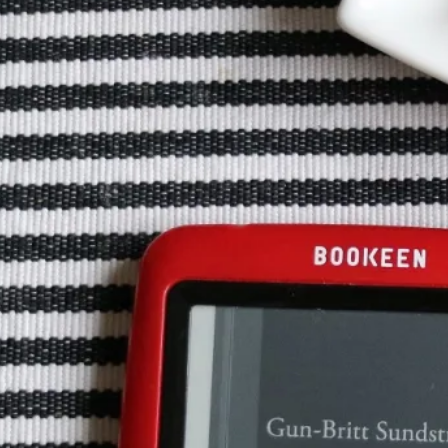
E-böcker
Deckare
Fakta
handel
voriter
Framsidor
Filmatiseringar
Historia
Klass
ldraskap
Illustrerat
Kärlek
ssiker
Kvinnors liv
udböcker
Nobelpriset
Läsa
Mord
eller
Personligt
Nyutkommet
Poesi
itik & samhälle
Prisbelönt
Relationer
Sorg
oföljetongen
änning
Storbritannien
Summeringar
verige
Ungdomsböcker
Tonår
Utläst
Vill läsa
USA
växt
nskap