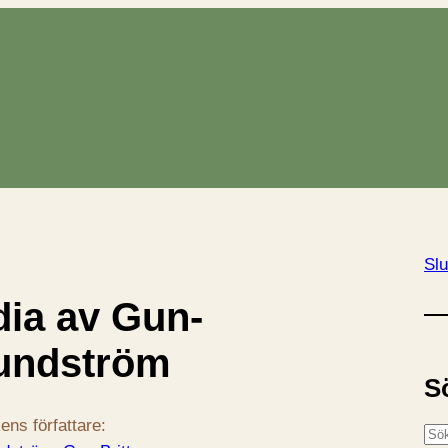
Slu
dia av Gun-
Sundström
S
ens författare:
S