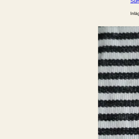
Sun
Inlä