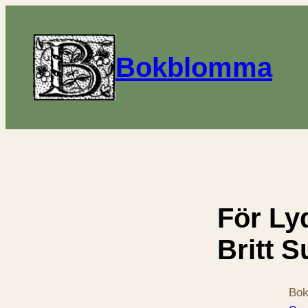
Bokblomma
För Ly
Britt 
Bok