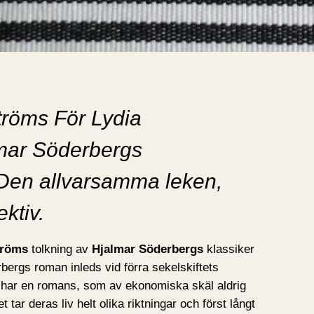
tröms För Lydia
lmar Söderbergs
 Den allvarsamma leken,
ktiv.
tröms
tolkning av
Hjalmar Söderbergs
klassiker
bergs roman inleds vid förra sekelskiftets
 har en romans, som av ekonomiska skäl aldrig
et tar deras liv helt olika riktningar och först långt