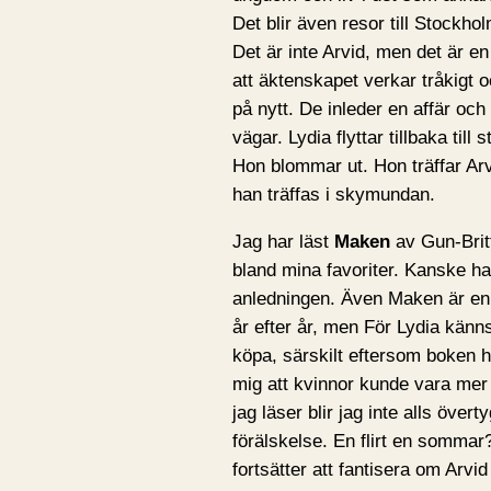
Det blir även resor till Stockh
Det är inte Arvid, men det är en 
att äktenskapet verkar tråkigt o
på nytt. De inleder en affär o
vägar. Lydia flyttar tillbaka till
Hon blommar ut. Hon träffar Arv
han träffas i skymundan.
Jag har läst
Maken
av Gun-Brit
bland mina favoriter. Kanske ha
anledningen. Även Maken är en
år efter år, men För Lydia känns
köpa, särskilt eftersom boken ha
mig att kvinnor kunde vara mer
jag läser blir jag inte alls öve
förälskelse. En flirt en sommar? 
fortsätter att fantisera om Arvi