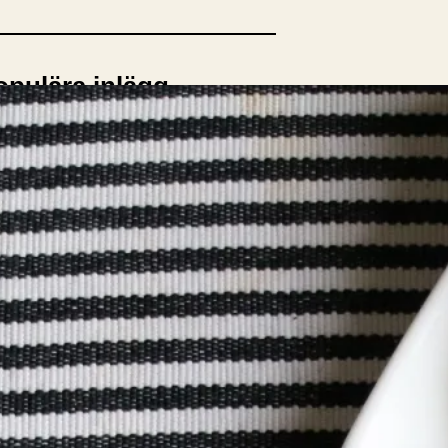
opulära inlägg
sta författare
opulära ämnen
rnböcker
Bokcirkel
Biografi
Blogga