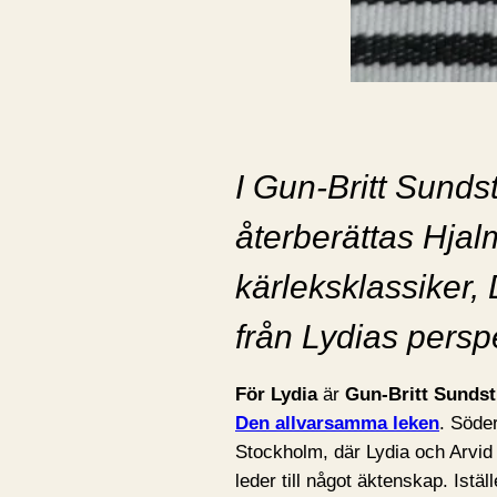
I Gun-Britt Sunds
återberättas Hja
kärleksklassiker,
från Lydias perspe
För Lydia
är
Gun-Britt Sunds
Den allvarsamma leken
. Söder
Stockholm, där Lydia och Arvid
leder till något äktenskap. Iställ