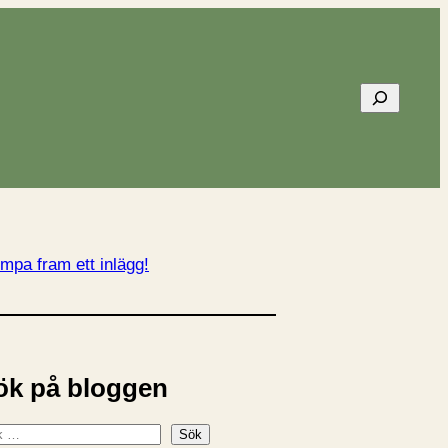
Sök
mpa fram ett inlägg!
ök på bloggen
Sök