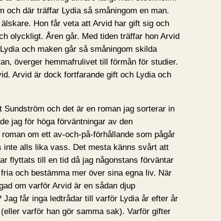
olm och där träffar Lydia så småningom en man.
älskare. Hon får veta att Arvid har gift sig och
ch olyckligt. Åren går. Med tiden träffar hon Arvid
ch Lydia och maken går så småningom skilda
 stan, överger hemmafrulivet till förmån för studier.
id. Arvid är dock fortfarande gift och Lydia och
t Sundström och det är en roman jag sorterar in
de jag för höga förväntningar av den
 roman om ett av-och-på-förhållande som pågår
 inte alls lika vass. Det mesta känns svårt att
r flyttats till en tid då jag någonstans förväntar
 fria och bestämma mer över sina egna liv. När
rtygad om varför Arvid är en sådan djup
Jag får inga ledtrådar till varför Lydia år efter år
d (eller varför han gör samma sak). Varför gifter