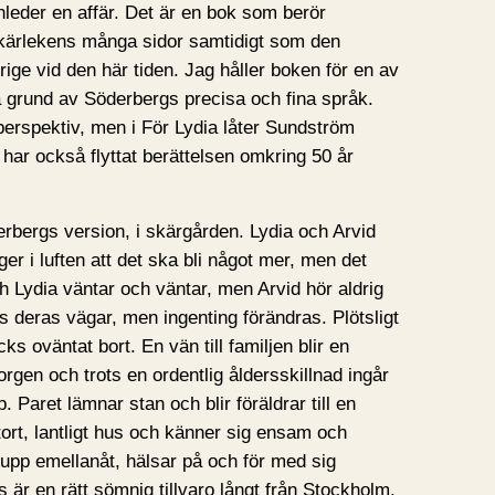
nleder en affär. Det är en bok som berör
 kärlekens många sidor samtidigt som den
ge vid den här tiden. Jag håller boken för en av
 grund av Söderbergs precisa och fina språk.
perspektiv, men i För Lydia låter Sundström
 har också flyttat berättelsen omkring 50 år
rbergs version, i skärgården. Lydia och Arvid
er i luften att det ska bli något mer, men det
 Lydia väntar och väntar, men Arvid hör aldrig
sas deras vägar, men ingenting förändras. Plötsligt
s oväntat bort. En vän till familjen blir en
sorgen och trots en ordentlig åldersskillnad ingår
Paret lämnar stan och blir föräldrar till en
stort, lantligt hus och känner sig ensam och
r upp emellanåt, hälsar på och för med sig
 är en rätt sömnig tillvaro långt från Stockholm.