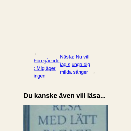
←
Nästa:
Nu vill
Föregående
jag sjunga dig
:
Mig äger
milda sånger
→
ingen
Du kanske även vill läsa...