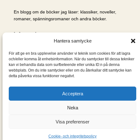
En blogg om de böcker jag läser: klassiker, noveller,
romaner, spänningsromaner och andra böcker.
Information
Hantera samtycke
Cookie- och integritetspolicy
Om mig & om bloggen
För att ge en bra upplevelse använder vi teknik som cookies för att lagra
S
och/eller komma åt enhetsinformation. När du samtycker till dessa tekniker
kan vi behandla data som surfbeteende eller unika ID:n på denna
ö
webbplats. Om du inte samtycker eller om du återkallar ditt samtycke kan
k
detta påverka vissa funktioner negativt.
Acceptera
Neka
Visa preferenser
Designad med
WordPress
Cookie- och integritetspolicy