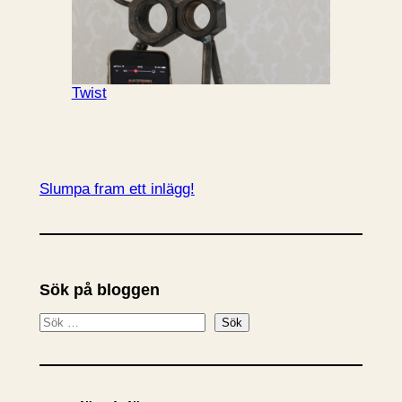
Twist
Slumpa fram ett inlägg!
Sök på bloggen
S
Sök
ö
k