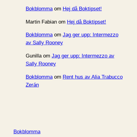
Bokblomma
om
Hej då Boktipset!
Martin Fabian
om
Hej då Boktipset!
Bokblomma
om
Jag ger upp: Intermezzo
av Sally Rooney
Gunilla
om
Jag ger upp: Intermezzo av
Sally Rooney
Bokblomma
om
Rent hus av Alia Trabucco
Zerán
Bokblomma