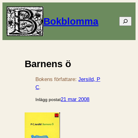
Bokblomma
Sök
Barnens ö
Bokens författare:
Jersild, P
C
.
21 mar 2008
Inlägg postat