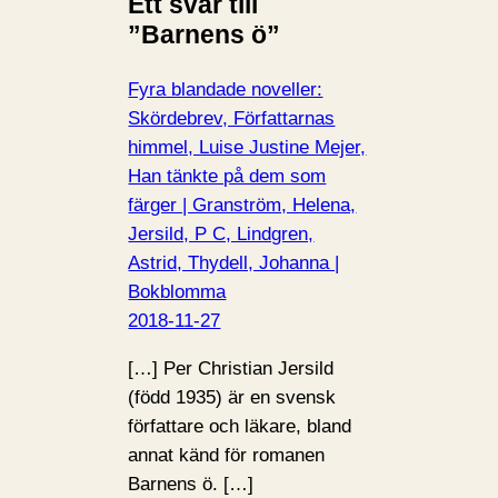
Ett svar till
”Barnens ö”
Fyra blandade noveller:
Skördebrev, Författarnas
himmel, Luise Justine Mejer,
Han tänkte på dem som
färger | Granström, Helena,
Jersild, P C, Lindgren,
Astrid, Thydell, Johanna |
Bokblomma
2018-11-27
[…] Per Christian Jersild
(född 1935) är en svensk
författare och läkare, bland
annat känd för romanen
Barnens ö. […]