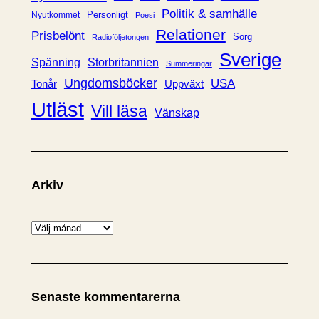
Politik & samhälle
Personligt
Nyutkommet
Poesi
Relationer
Prisbelönt
Sorg
Radioföljetongen
Sverige
Spänning
Storbritannien
Summeringar
Ungdomsböcker
USA
Uppväxt
Tonår
Utläst
Vill läsa
Vänskap
Arkiv
A
r
k
i
Senaste kommentarerna
v