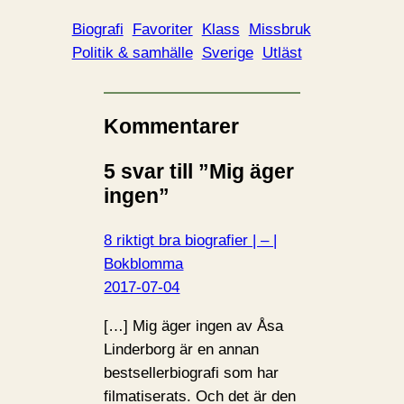
d
d
Biografi
Favoriter
Klass
Missbruk
a
Politik & samhälle
Sverige
Utläst
r
i
n
Kommentarer
…
5 svar till ”Mig äger
ingen”
8 riktigt bra biografier | – |
Bokblomma
2017-07-04
[…] Mig äger ingen av Åsa
Linderborg är en annan
bestsellerbiografi som har
filmatiserats. Och det är den