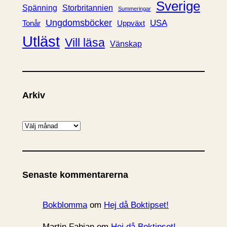
Sverige
Spänning
Storbritannien
Summeringar
Ungdomsböcker
USA
Uppväxt
Tonår
Utläst
Vill läsa
Vänskap
Arkiv
A
r
k
i
Senaste kommentarerna
v
Bokblomma
om
Hej då Boktipset!
Martin Fabian
om
Hej då Boktipset!