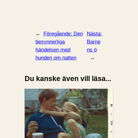
←
Föregående:
Den
Nästa:
besynnerliga
Barne
händelsen med
ns ö
hunden om natten
→
Du kanske även vill läsa...