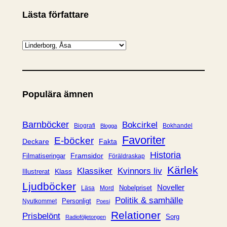
Lästa författare
K
a
t
e
Populära ämnen
g
o
r
Barnböcker
Bokcirkel
Biografi
Bokhandel
Blogga
i
Favoriter
E-böcker
Deckare
Fakta
e
Historia
Framsidor
Filmatiseringar
Föräldraskap
r
Kärlek
Klassiker
Kvinnors liv
Klass
Illustrerat
Ljudböcker
Noveller
Nobelpriset
Läsa
Mord
Politik & samhälle
Personligt
Nyutkommet
Poesi
Relationer
Prisbelönt
Sorg
Radioföljetongen