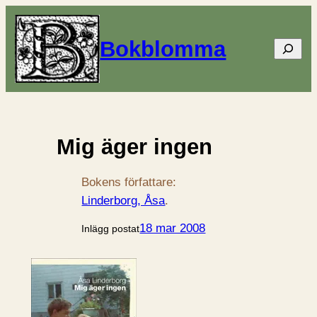
Bokblomma
Sök
Mig äger ingen
Bokens författare:
Linderborg, Åsa
.
18 mar 2008
Inlägg postat