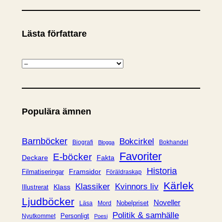
Lästa författare
K
a
t
e
Populära ämnen
g
o
r
Barnböcker
Bokcirkel
Biografi
Bokhandel
Blogga
i
Favoriter
E-böcker
Deckare
Fakta
e
Historia
Framsidor
Filmatiseringar
Föräldraskap
r
Kärlek
Klassiker
Kvinnors liv
Klass
Illustrerat
Ljudböcker
Noveller
Nobelpriset
Läsa
Mord
Politik & samhälle
Personligt
Nyutkommet
Poesi