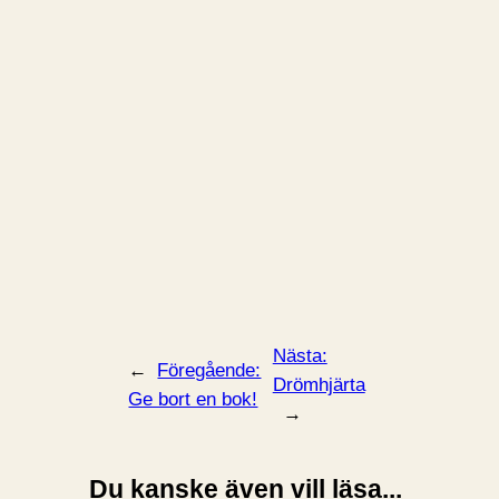
Nästa:
←
Föregående:
Drömhjärta
Ge bort en bok!
→
Du kanske även vill läsa...