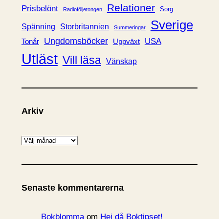
Relationer
Prisbelönt
Sorg
Radioföljetongen
Sverige
Spänning
Storbritannien
Summeringar
Ungdomsböcker
USA
Uppväxt
Tonår
Utläst
Vill läsa
Vänskap
Arkiv
A
r
k
i
Senaste kommentarerna
v
Bokblomma
om
Hej då Boktipset!