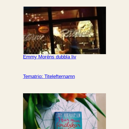
Emmy Moréns dubbla liv
Tematrio: Titelefternamn