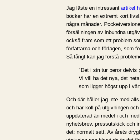
Jag läste en intressant
artikel
böcker har en extremt kort livs
några månader. Pocketversioner
försäljningen av inbundna utgåvo
också fram som ett problem som 
författarna och förlagen, som fö
Så långt kan jag förstå problem
”Det i sin tur beror delvi
Vi vill ha det nya, det heta
som ligger högst upp i vå
Och där håller jag inte med alls
och har koll på utgivningen och
uppdaterad än medel i och med 
nyhetsbrev, pressutskick och in
det; normalt sett. Av årets drygt 8