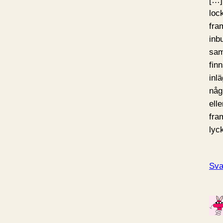
[…]
loc
fra
inb
sam
fin
inlä
någ
elle
fra
lyc
Sva