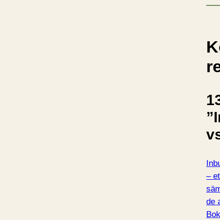
K
r
13
”
v
Inb
– e
säm
de 
Bo