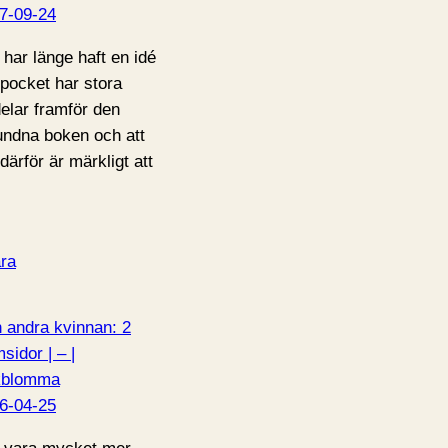
7-09-24
 har länge haft en idé
pocket har stora
delar framför den
undna boken och att
därför är märkligt att
ra
 andra kvinnan: 2
sidor | – |
kblomma
6-04-25