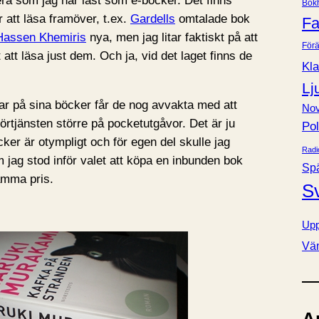
lera som jag har läst som e-böcker. Det finns
Bok
e
att läsa framöver, t.ex.
Gardells
omtalade bok
Fa
r
Hassen Khemiris
nya, men jag litar faktiskt på att
Förä
t att läsa just dem. Och ja, vid det laget finns de
Kla
Lj
ar på sina böcker får de nog avvakta med att
Nov
förtjänsten större på pocketutgåvor. Det är ju
Pol
cker är otympligt och för egen del skulle jag
Radi
jag stod inför valet att köpa en inbunden bok
Sp
samma pris.
S
Upp
Vä