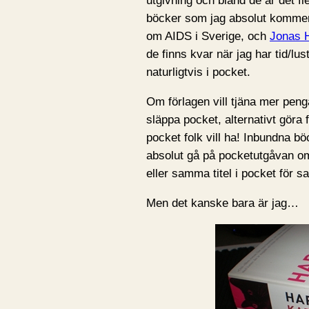
utgivning och bland de är det f
böcker som jag absolut kommer 
om AIDS i Sverige, och
Jonas 
de finns kvar när jag har tid/lus
naturligtvis i pocket.
Om förlagen vill tjäna mer peng
släppa pocket, alternativt göra 
pocket folk vill ha! Inbundna bö
absolut gå på pocketutgåvan om 
eller samma titel i pocket för 
Men det kanske bara är jag…