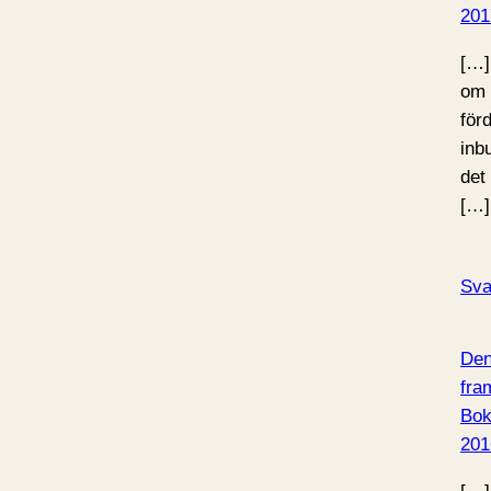
201
[…]
om 
för
inb
det 
[…]
Sva
Den
fram
Bo
201