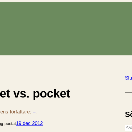
Slu
et vs. pocket
ens författare:
–
.
S
19 dec 2012
gg postat
S