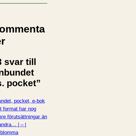
ommenta
er
 svar till
Inbundet
s. pocket”
undet, pocket, e-bok
tt format har nog
re förutsättningar än
andra… | – |
kblomma