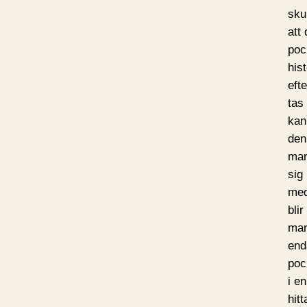
sku
att
poc
his
eft
tas
kan
den
man
sig
med
blir
man
end
poc
i e
hit