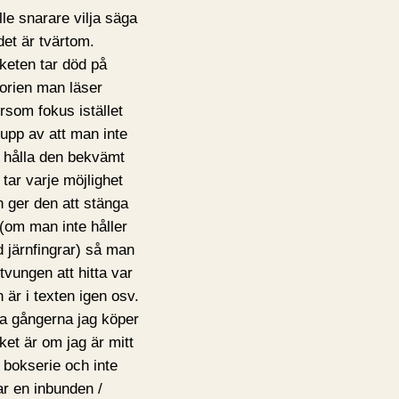
lle snarare vilja säga
 det är tvärtom.
keten tar död på
torien man läser
ersom fokus istället
 upp av att man inte
 hålla den bekvämt
 tar varje möjlighet
 ger den att stänga
 (om man inte håller
 järnfingrar) så man
 tvungen att hitta var
 är i texten igen osv.
a gångerna jag köper
ket är om jag är mitt
n bokserie och inte
tar en inbunden /