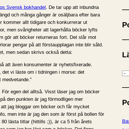
ö
 hos Svensk bokhandel
. De tar upp att inbundna
k
längd och många gånger är osäljbara efter bara
 kommer allt tidigare och konkurrerar ut
P
r, men svårigheter att lagerhålla böcker lyfts
gör att böcker returneras fort. Det slår mot
rlorar pengar på att förstaupplagan inte blir såld.
et, men sedan skrivs också detta:
Lä
s på att även konsumenter är nyhetsfixerade.
, det vi läste om i tidningen i morse: det
K
rt medvetande.”
a
t
. För egen del alltså. Visst läser jag om böcker
e
 på den punkten är jag förmodligen mer
P
g
att jag bloggar om böcker och får mycket
o
fo, men inte är jag den som är först på bollen för
r
Ba
0 lästa titlar (hittills ;)), är ca 5 från årets
i