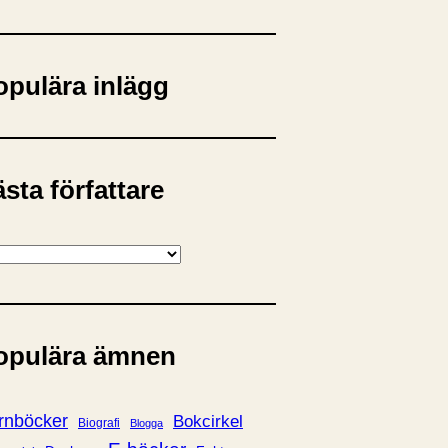
opulära inlägg
sta författare
opulära ämnen
rnböcker
Bokcirkel
Biografi
Blogga