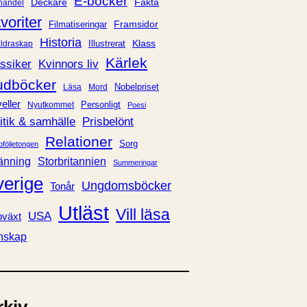
E-böcker
Deckare
Fakta
handel
voriter
Framsidor
Filmatiseringar
Historia
Klass
ldraskap
Illustrerat
Kärlek
ssiker
Kvinnors liv
udböcker
Nobelpriset
Läsa
Mord
eller
Personligt
Nyutkommet
Poesi
itik & samhälle
Prisbelönt
Relationer
Sorg
oföljetongen
änning
Storbritannien
Summeringar
verige
Ungdomsböcker
Tonår
Utläst
Vill läsa
USA
växt
nskap