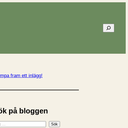
Sök
mpa fram ett inlägg!
ök på bloggen
Sök