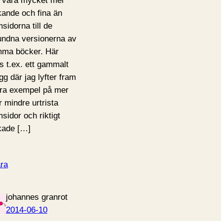
 vara mycket mer
kande och fina än
msidorna till de
undna versionerna av
ma böcker. Här
ns t.ex. ett gammalt
gg där jag lyfter fram
ra exempel på mer
r mindre urtrista
msidor och riktigt
kade […]
ra
johannes granrot
2014-06-10