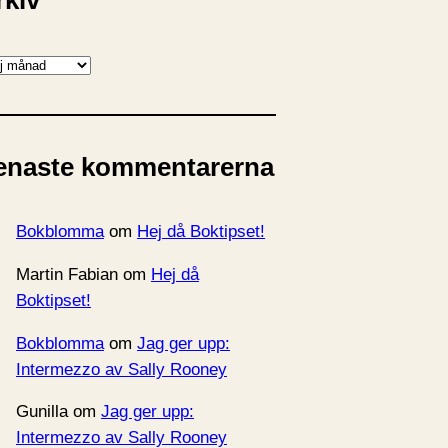
rkiv
enaste kommentarerna
Bokblomma
om
Hej då Boktipset!
Martin Fabian
om
Hej då
Boktipset!
Bokblomma
om
Jag ger upp:
Intermezzo av Sally Rooney
Gunilla
om
Jag ger upp:
Intermezzo av Sally Rooney