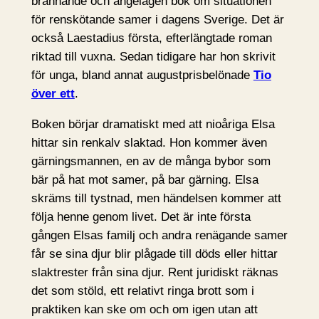
brännande och angelägen bok om situationen
för renskötande samer i dagens Sverige. Det är
också Laestadius första, efterlängtade roman
riktad till vuxna. Sedan tidigare har hon skrivit
för unga, bland annat augustprisbelönade
Tio
över ett
.
Boken börjar dramatiskt med att nioåriga Elsa
hittar sin renkalv slaktad. Hon kommer även
gärningsmannen, en av de många bybor som
bär på hat mot samer, på bar gärning. Elsa
skräms till tystnad, men händelsen kommer att
följa henne genom livet. Det är inte första
gången Elsas familj och andra renägande samer
får se sina djur blir plågade till döds eller hittar
slaktrester från sina djur. Rent juridiskt räknas
det som stöld, ett relativt ringa brott som i
praktiken kan ske om och om igen utan att