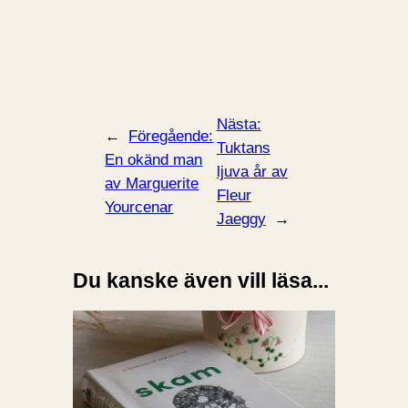
Nästa:
←
Föregående:
Tuktans
En okänd man
ljuva år av
av Marguerite
Fleur
Yourcenar
Jaeggy
→
Du kanske även vill läsa...