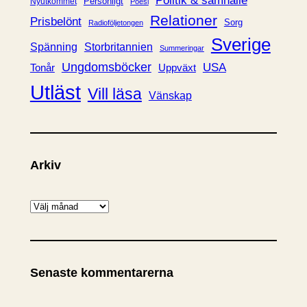
Politik & samhälle
Personligt
Nyutkommet
Poesi
Relationer
Prisbelönt
Sorg
Radioföljetongen
Sverige
Spänning
Storbritannien
Summeringar
Ungdomsböcker
USA
Uppväxt
Tonår
Utläst
Vill läsa
Vänskap
Arkiv
A
r
k
i
Senaste kommentarerna
v