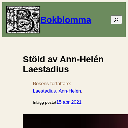
Bokblomma
Sök
Stöld av Ann-Helén
Laestadius
Bokens författare:
Laestadius, Ann-Helén
.
15 apr 2021
Inlägg postat