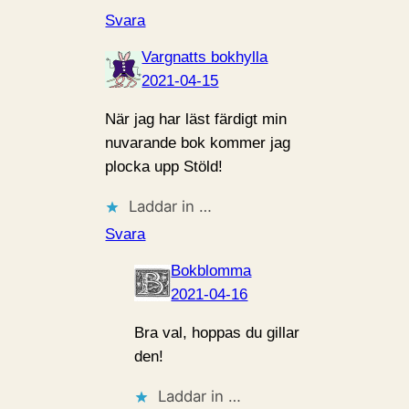
Svara
Vargnatts bokhylla
2021-04-15
När jag har läst färdigt min
nuvarande bok kommer jag
plocka upp Stöld!
Laddar in …
Svara
Bokblomma
2021-04-16
Bra val, hoppas du gillar
den!
Laddar in …