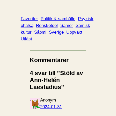
Favoriter
Politik & samhälle
Psykisk
ohälsa
Renskötsel
Samer
Samisk
kultur
Sápmi
Sverige
Uppväxt
Utläst
Kommentarer
4 svar till ”Stöld av
Ann-Helén
Laestadius”
Anonym
2024-01-31