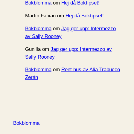
Bokblomma
om
Hej då Boktipset!
Martin Fabian
om
Hej då Boktipset!
Bokblomma
om
Jag ger upp: Intermezzo
av Sally Rooney
Gunilla
om
Jag ger upp: Intermezzo av
Sally Rooney
Bokblomma
om
Rent hus av Alia Trabucco
Zerán
Bokblomma