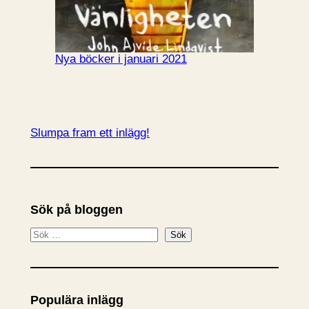
Nya böcker i januari 2021
Slumpa fram ett inlägg!
Sök på bloggen
S
Sök
ö
k
Populära inlägg