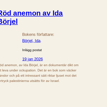
Röd anemon av Ida
Börjel
Bokens författare:
Börjel, Ida
.
Inlägg postat
19 jan 2026
öd anemon, av Ida Börjel, är en dokumentär dikt om
tt leva under ockupation. Det är en bok som väcker
änslor och på ett intressant sätt riktar ljuset mot det
örtryck palestinierna utsätts för av Israel.