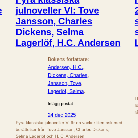
e
julnoveller VI: Tove
Jansson, Charles
Dickens, Selma
Lagerlöf, H.C. Andersen
Bokens författare:
Andersen, H.C.
, 
Dickens, Charles
, 
Jansson, Tove
, 
Lagerlöf, Selma
.
I
Inlägg postat
f
r
24 dec 2025
Fyra klassiska julnoveller VI är en vacker liten ask med
berättelser från Tove Jansson, Charles Dickens,
Selma Lagerlöf och H. C. Andersen.