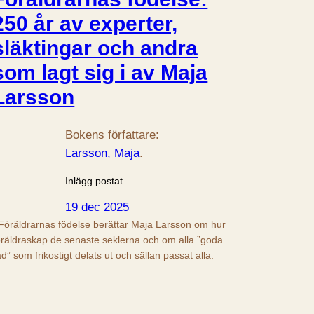
250 år av experter,
släktingar och andra
som lagt sig i av Maja
Larsson
Bokens författare:
Larsson, Maja
.
Inlägg postat
19 dec 2025
 Föräldrarnas födelse berättar Maja Larsson om hur
öräldraskap de senaste seklerna och om alla ”goda
åd” som frikostigt delats ut och sällan passat alla.