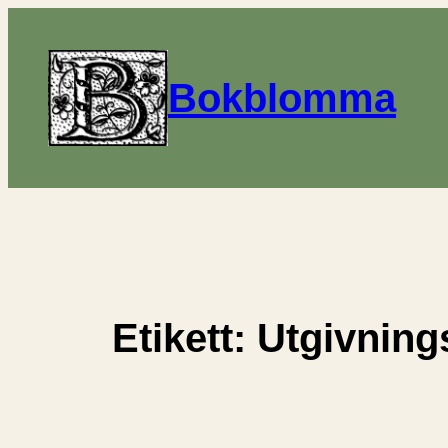
Hoppa
till
innehåll
Bokblomma
Etikett:
Utgivning