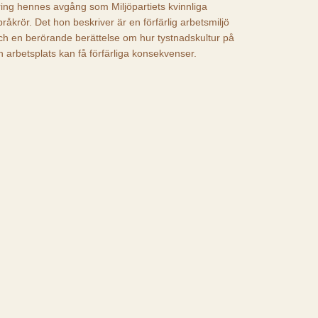
ring hennes avgång som Miljöpartiets kvinnliga
pråkrör. Det hon beskriver är en förfärlig arbetsmiljö
ch en berörande berättelse om hur tystnadskultur på
n arbetsplats kan få förfärliga konsekvenser.