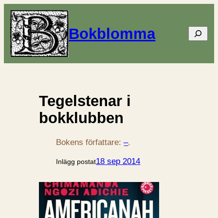
Bokblomma
Sök
Tegelstenar i
bokklubben
Bokens författare:
–
.
18 sep 2014
Inlägg postat