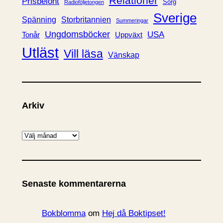
Relationer
Prisbelönt
Sorg
Radioföljetongen
Sverige
Spänning
Storbritannien
Summeringar
Ungdomsböcker
USA
Uppväxt
Tonår
Utläst
Vill läsa
Vänskap
Arkiv
A
r
k
i
Senaste kommentarerna
v
Bokblomma
om
Hej då Boktipset!