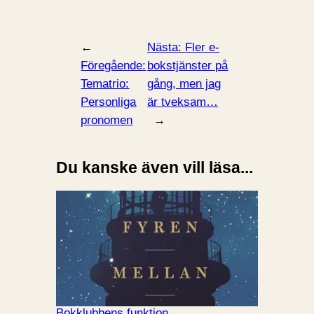
←
Nästa:
Fler e-
Föregående:
bokstjänster på
Tematrio:
gång, men jag
Personliga
är tveksam…
pronomen
→
Du kanske även vill läsa...
Bokklubbens funktion