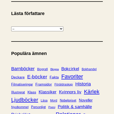
Lästa författare
K
a
t
e
Populära ämnen
g
o
r
Barnböcker
Bokcirkel
Biografi
Bokhandel
Blogga
i
Favoriter
E-böcker
Deckare
Fakta
e
Historia
Framsidor
Filmatiseringar
Föräldraskap
r
Kärlek
Klassiker
Kvinnors liv
Klass
Illustrerat
Ljudböcker
Noveller
Nobelpriset
Läsa
Mord
Politik & samhälle
Personligt
Nyutkommet
Poesi