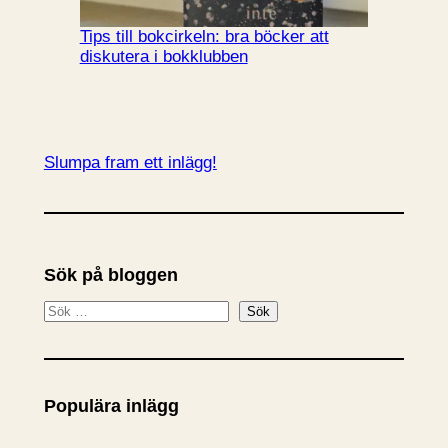
Tips till bokcirkeln: bra böcker att
diskutera i bokklubben
Slumpa fram ett inlägg!
Sök på bloggen
S
Sök
ö
k
Populära inlägg