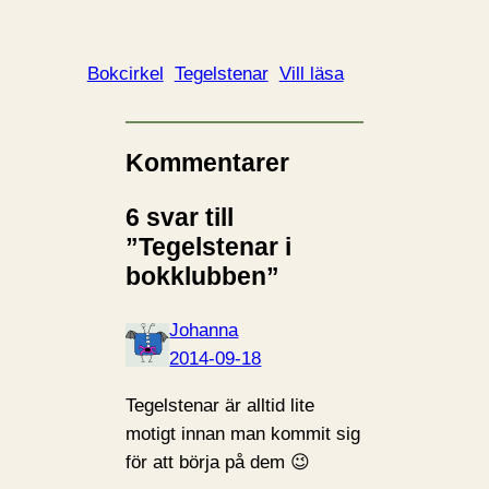
a
d
d
Bokcirkel
Tegelstenar
Vill läsa
a
r
i
Kommentarer
n
6 svar till
…
”Tegelstenar i
bokklubben”
Johanna
2014-09-18
Tegelstenar är alltid lite
motigt innan man kommit sig
för att börja på dem 😉