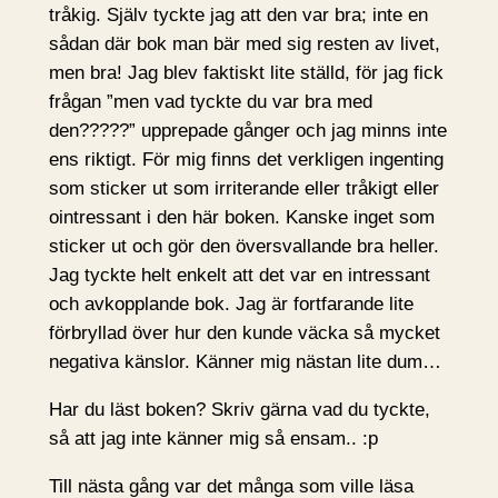
tråkig. Själv tyckte jag att den var bra; inte en
sådan där bok man bär med sig resten av livet,
men bra! Jag blev faktiskt lite ställd, för jag fick
frågan ”men vad tyckte du var bra med
den?????” upprepade gånger och jag minns inte
ens riktigt. För mig finns det verkligen ingenting
som sticker ut som irriterande eller tråkigt eller
ointressant i den här boken. Kanske inget som
sticker ut och gör den översvallande bra heller.
Jag tyckte helt enkelt att det var en intressant
och avkopplande bok. Jag är fortfarande lite
förbryllad över hur den kunde väcka så mycket
negativa känslor. Känner mig nästan lite dum…
Har du läst boken? Skriv gärna vad du tyckte,
så att jag inte känner mig så ensam.. :p
Till nästa gång var det många som ville läsa