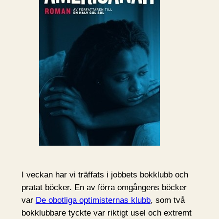
I veckan har vi träffats i jobbets bokklubb och
pratat böcker. En av förra omgångens böcker
var
De obotliga optimisternas klubb
, som två
bokklubbare tyckte var riktigt usel och extremt