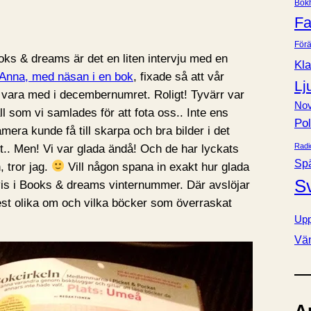
Bok
e
Fa
r
Förä
oks & dreams är det en liten intervju med en
Kla
Anna, med näsan i en bok
, fixade så att vår
Lj
k vara med i decembernumret. Roligt! Tyvärr var
Nov
 som vi samlades för att fota oss.. Inte ens
Pol
mera kunde få till skarpa och bra bilder i det
Radi
t.. Men! Vi var glada ändå! Och de har lyckats
Sp
, tror jag.
Vill någon spana in exakt hur glada
S
bevis i Books & dreams vinternummer. Där avslöjar
est olika om och vilka böcker som överraskat
Upp
Vä