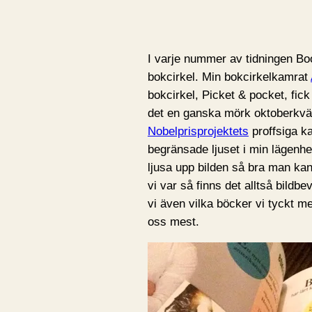
I varje nummer av tidningen Bo
bokcirkel. Min bokcirkelkamrat
bokcirkel, Picket & pocket, fic
det en ganska mörk oktoberkväll
Nobelprisprojektets
proffsiga ka
begränsade ljuset i min lägenhe
ljusa upp bilden så bra man kan
vi var så finns det alltså bild
vi även vilka böcker vi tyckt m
oss mest.