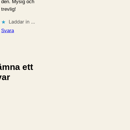
den. Mysig och
trevlig!
Laddar in …
Svara
ämna ett
var