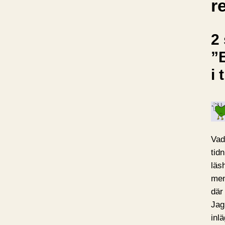
r
2 
”
i 
Vad
tid
läs
men
där
Jag 
inl