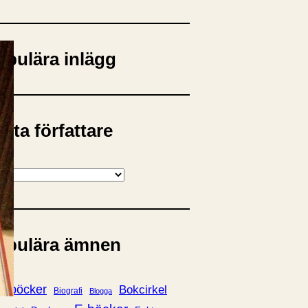
opulära inlägg
sta författare
opulära ämnen
rnböcker
Bokcirkel
Biografi
Blogga