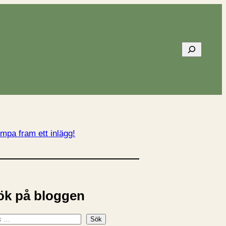
Sök
mpa fram ett inlägg!
ök på bloggen
Sök