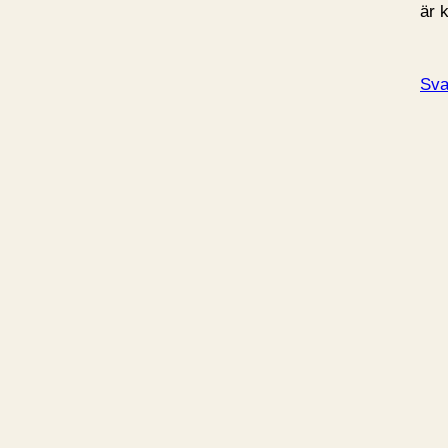
är k
Sva