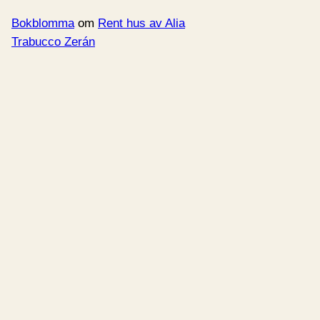
Bokblomma
om
Rent hus av Alia
Trabucco Zerán