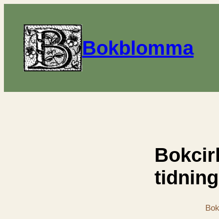
Bokblomma
Bokcirk
tidnin
Bok