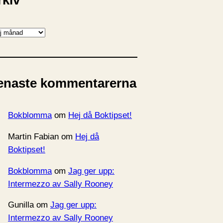
rkiv
enaste kommentarerna
Bokblomma
om
Hej då Boktipset!
Martin Fabian
om
Hej då
Boktipset!
Bokblomma
om
Jag ger upp:
Intermezzo av Sally Rooney
Gunilla
om
Jag ger upp:
Intermezzo av Sally Rooney