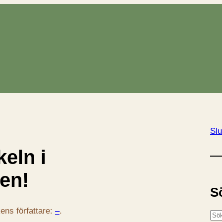
Slu
eln i
gen!
S
ens författare:
–
.
S