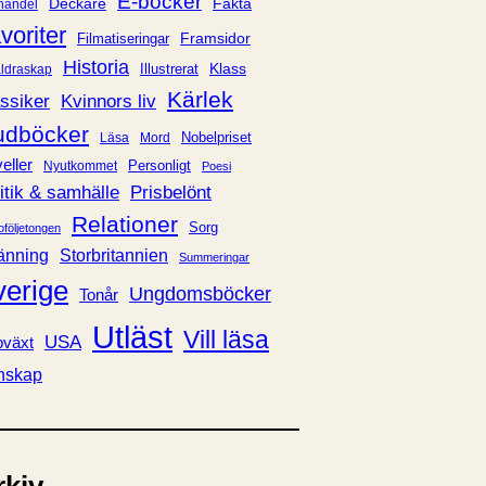
E-böcker
Deckare
Fakta
handel
voriter
Framsidor
Filmatiseringar
Historia
Klass
ldraskap
Illustrerat
Kärlek
ssiker
Kvinnors liv
udböcker
Nobelpriset
Läsa
Mord
eller
Personligt
Nyutkommet
Poesi
itik & samhälle
Prisbelönt
Relationer
Sorg
oföljetongen
änning
Storbritannien
Summeringar
verige
Ungdomsböcker
Tonår
Utläst
Vill läsa
USA
växt
nskap