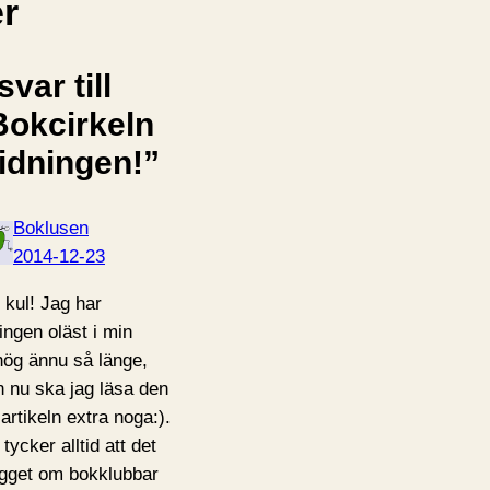
er
svar till
Bokcirkeln
tidningen!”
Boklusen
2014-12-23
 kul! Jag har
ningen oläst i min
hög ännu så länge,
 nu ska jag läsa den
 artikeln extra noga:).
tycker alltid att det
ägget om bokklubbar