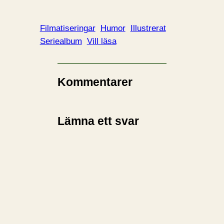
a
d
d
Filmatiseringar
Humor
Illustrerat
a
Seriealbum
Vill läsa
r
i
n
Kommentarer
…
Lämna ett svar