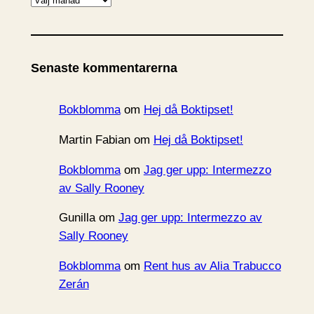
r
k
i
Senaste kommentarerna
v
Bokblomma
om
Hej då Boktipset!
Martin Fabian
om
Hej då Boktipset!
Bokblomma
om
Jag ger upp: Intermezzo
av Sally Rooney
Gunilla
om
Jag ger upp: Intermezzo av
Sally Rooney
Bokblomma
om
Rent hus av Alia Trabucco
Zerán