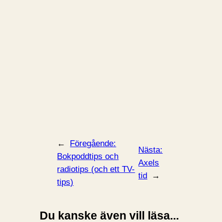
←
Föregående:
Nästa:
Bokpoddtips och
Axels
radiotips (och ett TV-
tid
→
tips)
Du kanske även vill läsa...