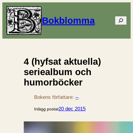
Bokblomma
Sök
4 (hyfsat aktuella)
seriealbum och
humorböcker
Bokens författare:
–
.
20 dec 2015
Inlägg postat