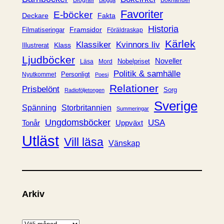
Biografi
Blogga
i
Favoriter
E-böcker
Deckare
Fakta
e
Historia
Framsidor
Filmatiseringar
Föräldraskap
r
Kärlek
Klassiker
Kvinnors liv
Klass
Illustrerat
Ljudböcker
Noveller
Nobelpriset
Läsa
Mord
Politik & samhälle
Personligt
Nyutkommet
Poesi
Relationer
Prisbelönt
Sorg
Radioföljetongen
Sverige
Spänning
Storbritannien
Summeringar
Ungdomsböcker
USA
Uppväxt
Tonår
Utläst
Vill läsa
Vänskap
Arkiv
A