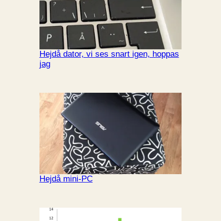
Hejdå dator, vi ses snart igen, hoppas
jag
Hejdå mini-PC