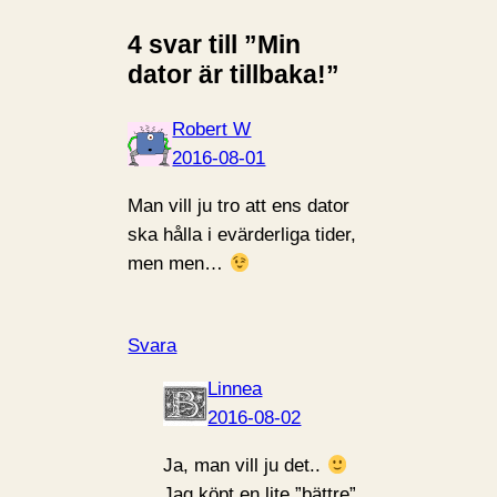
4 svar till ”Min
dator är tillbaka!”
Robert W
2016-08-01
Man vill ju tro att ens dator
ska hålla i evärderliga tider,
men men…
Svara
Linnea
2016-08-02
Ja, man vill ju det..
Jag köpt en lite ”bättre”