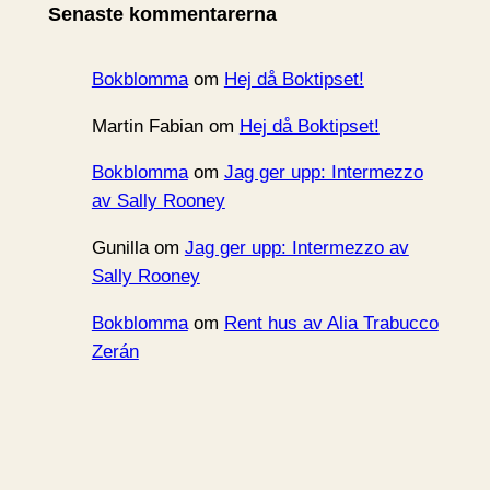
Senaste kommentarerna
v
Bokblomma
om
Hej då Boktipset!
Martin Fabian
om
Hej då Boktipset!
Bokblomma
om
Jag ger upp: Intermezzo
av Sally Rooney
Gunilla
om
Jag ger upp: Intermezzo av
Sally Rooney
Bokblomma
om
Rent hus av Alia Trabucco
Zerán