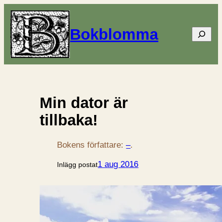
Bokblomma
Sök
Min dator är
tillbaka!
Bokens författare:
–
.
1 aug 2016
Inlägg postat