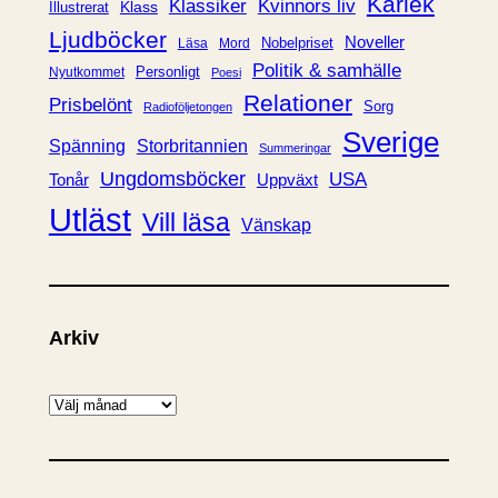
Kärlek
Klassiker
Kvinnors liv
Klass
Illustrerat
Ljudböcker
Noveller
Nobelpriset
Läsa
Mord
Politik & samhälle
Personligt
Nyutkommet
Poesi
Relationer
Prisbelönt
Sorg
Radioföljetongen
Sverige
Spänning
Storbritannien
Summeringar
Ungdomsböcker
USA
Uppväxt
Tonår
Utläst
Vill läsa
Vänskap
Arkiv
A
r
k
i