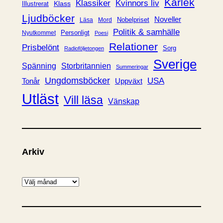
Kärlek
Klassiker
Kvinnors liv
Klass
Illustrerat
Ljudböcker
Noveller
Nobelpriset
Läsa
Mord
Politik & samhälle
Personligt
Nyutkommet
Poesi
Relationer
Prisbelönt
Sorg
Radioföljetongen
Sverige
Spänning
Storbritannien
Summeringar
Ungdomsböcker
USA
Uppväxt
Tonår
Utläst
Vill läsa
Vänskap
Arkiv
A
r
k
i