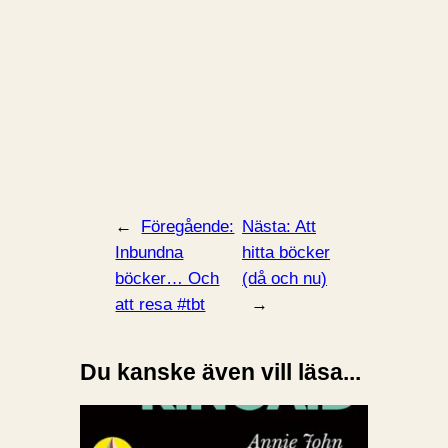
←
Föregående:
Nästa:
Att
Inbundna
hitta böcker
böcker… Och
(då och nu)
att resa #tbt
→
Du kanske även vill läsa...