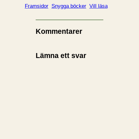
d
Framsidor
Snygga böcker
Vill läsa
a
r
i
Kommentarer
n
…
Lämna ett svar