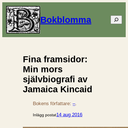
Bokblomma
Sök
Fina framsidor:
Min mors
självbiografi av
Jamaica Kincaid
Bokens författare:
–
.
14 aug 2016
Inlägg postat