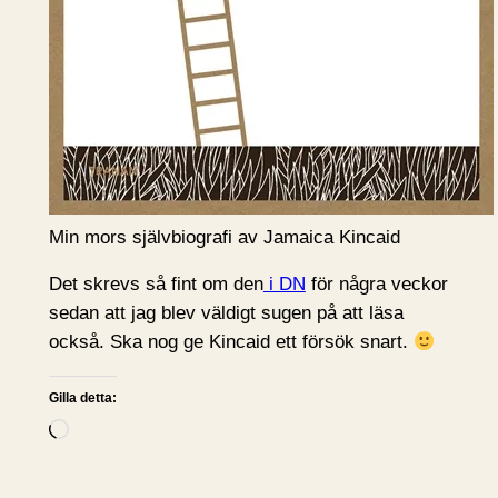
Min mors självbiografi av Jamaica Kincaid
Det skrevs så fint om den
i DN
för några veckor
sedan att jag blev väldigt sugen på att läsa
också. Ska nog ge Kincaid ett försök snart.
Gilla detta:
L
a
d