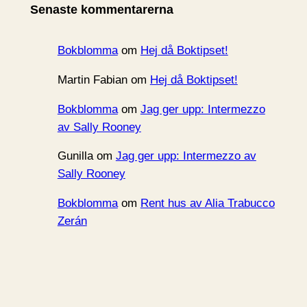
Senaste kommentarerna
v
Bokblomma
om
Hej då Boktipset!
Martin Fabian
om
Hej då Boktipset!
Bokblomma
om
Jag ger upp: Intermezzo
av Sally Rooney
Gunilla
om
Jag ger upp: Intermezzo av
Sally Rooney
Bokblomma
om
Rent hus av Alia Trabucco
Zerán